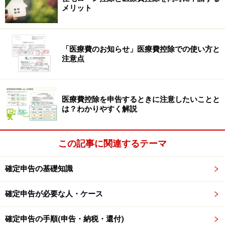
料より）
メリット
例えば、70歳以上で年収500万円の人に100万円の医療費
「医療費のお知らせ」医療費控除での使い方と
がかかり、窓口で30万円（3割負担）支払ったケースで
注意点
考えてみましょう。
負担の上限額は、
医療費控除を申告するときに注意したいことと
は？わかりやすく解説
・8万100円＋（100万円－26万7000円）×1％＝8万7430
円
となります。
この記事に関連するテーマ
そして、窓口で30万円を支払っていますから、
確定申告の基礎知識
・30万円（自己負担額）－8万7430円（自己負担上限
確定申告が必要な人・ケース
額）＝21万2570円
が高額療養費として支給されるということです（下図表
確定申告の手順(申告・納税・還付)
参照）。