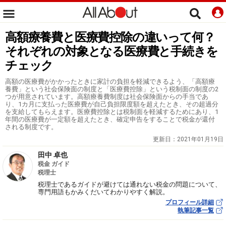
高額療養費と医療費控除の違いって何？
それぞれの対象となる医療費と手続きを
チェック
高額の医療費がかかったときに家計の負担を軽減できるよう、「高額療
養費」という社会保険面の制度と「医療費控除」という税制面の制度の2
つが用意されています。高額療養費制度は社会保険面からの手当であ
り、1カ月に支払った医療費が自己負担限度額を超えたとき、その超過分
を支給してもらえます。医療費控除とは税制面を軽減するためにあり、1
年間の医療費が一定額を超えたとき、確定申告をすることで税金が還付
される制度です。
更新日：
2021年01月19日
田中 卓也
税金 ガイド
税理士
税理士であるガイドが避けては通れない税金の問題について、
専門用語もかみくだいてわかりやすく解説。
プロフィール詳細
執筆記事一覧