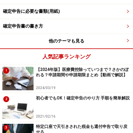
確定申告に必要な書類(用紙)
確定申告書の書き方
70歳以上の方の高額療養費のケーススタディ（出典：厚生労
他のテーマも見る
働省）
人気記事ランキング
【2024年版】医療費控除っていつまで？さかのぼ
1
高額療養費をもらうための申請方法・支給
れる？申請期間や申請期限まとめ【動画で解説】
対象
2024/03/19
高額療養費は、勤務先での健康保険組合、協会けんぽ、
初心者でもOK！確定申告のやり方 手順を簡単解説
2
市区町村の国民健康保険といった公的医療保険などに対
し、高額療養費の支給申請書を提出もしくは郵送するこ
2021/02/16
とで受けることができます。
特定口座で天引きされた税金も還付申告で取り戻
3
せる