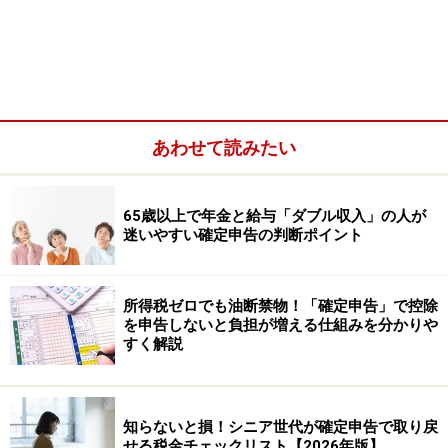
分を支給してもらえます。
あわせて読みたい
65歳以上で年金と給与「ダブル収入」の人が
迷いやすい確定申告の判断ポイント
所得税ゼロでも油断禁物！「確定申告」で控除
を申告しないと負担が増える仕組みを分かりや
すく解説
高額療養費の自己負担限度額は、70歳以上か70歳未満か
といった年齢や、所得の状況（年収ベースで370万円、
知らないと損！シニア世代が確定申告で取り戻
770万円、1160万円等といった区分がある 下記図表参
せる税金チェックリスト【2026年版】