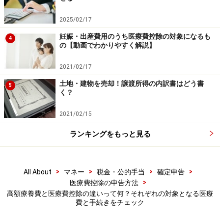
ただし、公的医療保険から「医療費のお知らせ」が発行
されるように、公的医療保険が高額な医療費を支払った
2025/02/17
という事実を把握していれば、支給申請を勧めてくれた
妊娠・出産費用のうち医療費控除の対象になるも
4
り、自動的に口座に振り込んでくれたりという場合もあ
の【動画でわかりやすく解説】
ります。
2021/02/17
土地・建物を売却！譲渡所得の内訳書はどう書
どの医療保険に加入しているかは、保険証（正式には健
5
く？
康保険被保険者証）の表面を見ればわかりますので、確
認してみてください。
2021/02/15
ランキングをもっと見る
また、高額療養費は保険適用される医療費が対象となり
ますので、入院時の食費、入院生活費、患者の希望によ
る場合の差額ベッド代、先進医療にかかる自己負担費用
>
>
>
>
All About
マネー
税金・公的手当
確定申告
などは対象から外れます。
>
医療費控除の申告方法
高額療養費と医療費控除の違いって何？それぞれの対象となる医療
費と手続きをチェック
【参考】
高額療養費の計算方法・申請方法