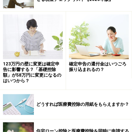
照）によって異なります。また、それぞれについて上限
額の算式が設けられており、それを超える部分の負担額
が後日、支給される仕組みとなっています。
具体的な1カ月の医療費の自己負担上限額は、対象者の
年齢が70歳以上か69歳以下かで分かれるのですが下表の
通りです。
123万円の壁に変更は確定申
確定申告の還付金はいつごろ
告に影響する？「基礎控除
振り込まれるの？
額」が58万円に変更になるの
はいつから？
70歳以上の方の高額療養費算定基準 （出典：厚生労働省資
料より）
どうすれば医療費控除の用紙をもらえますか？
69歳以下の方の高額療養費算定基準 （出典：厚生労働省資
住宅ローン控除と医療費控除を同時に申請する