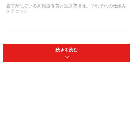
名前が似ている高額療養費と医療費控除。それぞれの仕組み
をチェック
税制面の制度の恩恵を受けるには
確定申告の時期
まで待
たなくてはいけません。それに対し、社会保険面からの
手当は高額な医療費がかかったつど、ということになり
続きを読む
ます。まずは社会保険面の制度からみていくことにしま
す。
社会保険面からの手当、高額療養費制度と
は
高額の医療費がかかった場合の社会保険面の制度で代表
的なものは、
高額療養費制度
です。1カ月に支払った医
療費が自己負担限度額（後述）を超えたとき、その超過