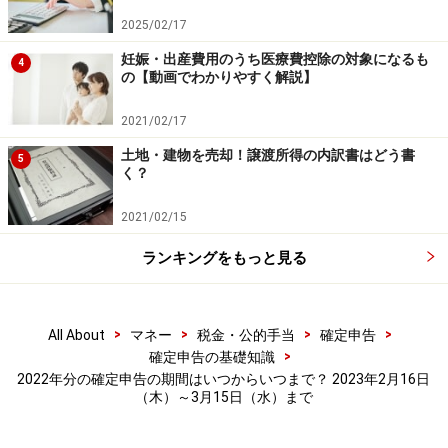
2025/02/17
一方、医療費控除の規定は「自己又は自己と生計を一に
妊娠・出産費用のうち医療費控除の対象になるも
4
する配偶者やその他の親族のために医療費を支払った場
の【動画でわかりやすく解説】
合」とありますので、
被相続人と生計を一にしていた相
2021/02/17
続人が支払った場合
においては、相続人の医療費控除と
することはできます。
土地・建物を売却！譲渡所得の内訳書はどう書
5
く？
2021/02/15
会社員が在職中に亡くなった場合の医療費
ランキングをもっと見る
控除
会社員が在職中に亡くなった場合には、
年末調整
の例外
項目での、
年末調整の対象者
として処理することもでき
>
>
>
>
All About
マネー
税金・公的手当
確定申告
>
確定申告の基礎知識
ます。ただし年末調整ですから、考慮される所得控除に
2022年分の確定申告の期間はいつからいつまで？ 2023年2月16日
医療費控除
は含まれません。
（木）～3月15日（水）まで
この場合も、前出の準確定申告のケースをあてはめ、