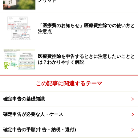
場合の申告
メリット
被相続人＝納税者本人が亡くなった場合の確定申告を
準
確定申告
といいます。
「医療費のお知らせ」医療費控除での使い方と
注意点
個人事業主や不動産オーナーなどが亡くなった場合、当
然、その本人は確定申告することはできません。通常、
医療費控除を申告するときに注意したいことと
相続の開始のあったことを知った日の翌日から4カ月を
は？わかりやすく解説
経過した日の前日が、確定申告の期限
となります。
このとき、「応答日の前日」という言い方がよく用いら
この記事に関連するテーマ
れます。例えば5月15日に亡くなったなら、4カ月後の応
確定申告の基礎知識
答日は9月15日、その前日ですから9月14日ということに
なります。
確定申告が必要な人・ケース
ここで、前提条件を「個人事業主や不動産オーナーな
確定申告の手順(申告・納税・還付)
ど」としたことには、ちゃんと理由があります。