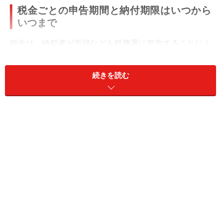
税金ごとの申告期間と納付期限はいつから
いつまで
税金は、納税者が所得などを税務署に申告することによ
って税額が確定し、その確定した金額を納付することに
なります。税金の申告や納付の期間や期限は、ぞれぞれ
続きを読む
の税法によって定められています。
●所得税（2022年分）の申告期間と納付期限
申告期間：2023年2月16日（木）～3月15日（水）
納付期限：2023年3月15日（水）
※還付申告は、2023年2月15日（水）以前でも行えます。