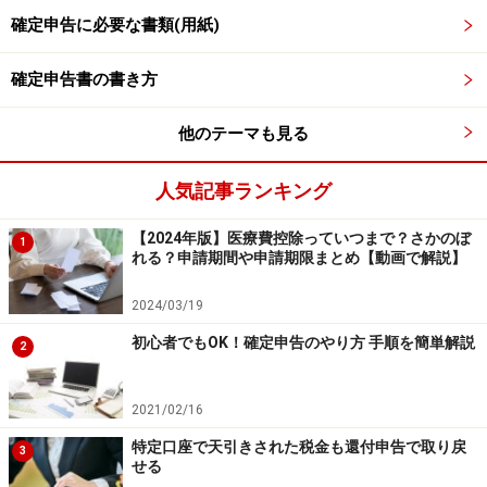
確定申告に必要な書類(用紙)
個人事業主や不動産オーナーであれば、事業所得や不動
産所得などがあるため、通常、確定申告を行わなくては
確定申告書の書き方
ならない人です。このような人の相続人（一般的な言い
他のテーマも見る
方に改めると遺族）は、確定申告を行わなければならな
い人、つまり確定申告の義務者であるため、注意が必要
人気記事ランキング
です。
【2024年版】医療費控除っていつまで？さかのぼ
1
れる？申請期間や申請期限まとめ【動画で解説】
個人事業を引き継いだ経営者や、賃貸マンションや賃貸
アパートを相続した遺族は、申告義務も課せられるので
2024/03/19
す。
初心者でもOK！確定申告のやり方 手順を簡単解説
2
また、死亡の日までに被相続人が支払った医療費は医療
2021/02/16
費控除の対象になります。ただし、死亡後に相続人が支
払ったものを被相続人の準確定申告において医療費控除
特定口座で天引きされた税金も還付申告で取り戻
3
せる
の対象に含めることはできません。