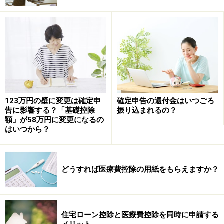
確定申告後に、計算に誤りなどがあった場合、申告内容
を修正することができます。税額を多く申請していた場
合は、「更正の請求」を行います。更正の請求は、法定
申告期限から5年以内であれば可能です。
また当初、申告において、税額を少なく申告していた場
合は「修正申告」を行ってください。税務署から調査の
通知を受けた後で修正申告を行うと過少申告加算税など
123万円の壁に変更は確定申
確定申告の還付金はいつごろ
告に影響する？「基礎控除
振り込まれるの？
がかかる場合があるので注意が必要です。
額」が58万円に変更になるの
はいつから？
期限内に申告をするのを忘れていた場合、「期限後申
告」として扱われます。期限後申告をすると、申告によ
どうすれば医療費控除の用紙をもらえますか？
って納める税金のほかに無申告加算税が課されます。
個人事業主や不動産オーナーが亡くなった
住宅ローン控除と医療費控除を同時に申請する