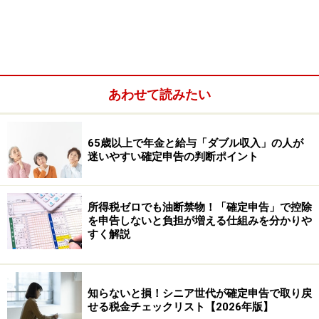
あわせて読みたい
65歳以上で年金と給与「ダブル収入」の人が
●贈与税（2022年分）の申告期間と納付期限
迷いやすい確定申告の判断ポイント
申告期間：2023年2月1日（水）～3月15日（水）
納付期限：2023年3月15日（水）
所得税ゼロでも油断禁物！「確定申告」で控除
を申告しないと負担が増える仕組みを分かりや
●消費税（2022年分）の申告期間と納付期限
すく解説
申告・納付期限：2023年3月31日（金）
※上記は、免税事業者でない個人事業主で、消費税の課
税期間の特例選択をしてない人などのケースです。
知らないと損！シニア世代が確定申告で取り戻
せる税金チェックリスト【2026年版】