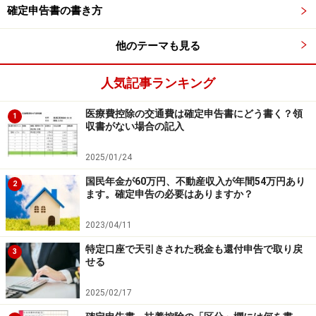
確定申告書の書き方
配当金は、平成25年から令和19年12月31日まで
20.315％（所得税および復興特別所得税15.315％＋住民
他のテーマも見る
税5％）の税金が源泉徴収
されています。所得の額によ
っては、総合課税を選択し配当控除を利用して確定申告
人気記事ランキング
をすると、源泉徴収された「所得税と復興特別所得税と
住民税」の一部が還付されることもあります。
医療費控除の交通費は確定申告書にどう書く？領
1
収書がない場合の記入
「源泉徴収あり口座」で申告分離課税扱いを選択
する
2025/01/24
と、自動的にその年末に譲渡損失と配当所得の損益通算
国民年金が60万円、不動産収入が年間54万円あり
2
が行われます。この場合は
配当控除が受けられません
の
ます。確定申告の必要はありますか？
で注意しましょう。
2023/04/11
配当金への課税は、下記の図のように3通り（申告不
特定口座で天引きされた税金も還付申告で取り戻
3
せる
要、申告分離課税、総合課税）があります。
2025/02/17