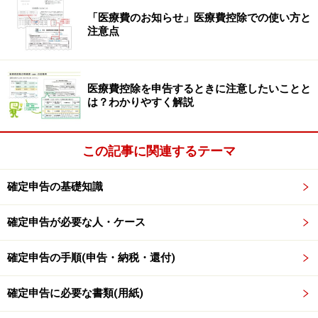
「医療費のお知らせ」医療費控除での使い方と
・株式数比例配分方式
注意点
……複数の証券会社で株式を保有する場合、配当金が保有
する株数に応じてそれぞれの証券会社の口座に振り込ま
れる。NISA（少額投資非課税制度）、ジュニアNISA（未
医療費控除を申告するときに注意したいことと
成年者少額投資非課税制度）で配当金を非課税で受け取
は？わかりやすく解説
るには、この方式を選択する必要がある。
この記事に関連するテーマ
・登録配当金受領口座方式
……所有しているすべての株式等の配当金が指定したひと
確定申告の基礎知識
つの銀行口座に振り込まれる。ゆうちょ銀行の貯金口座
は指定できない。手続きは利用している証券会社の窓口
確定申告が必要な人・ケース
やホームページで行う。
確定申告の手順(申告・納税・還付)
確定申告に必要な書類(用紙)
配当控除と確定申告のポイント