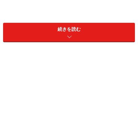
続きを読む
確定所得税と住民税で異なる課税方式を選べるよう
に
税金の負担が軽減する目安額は
株の配当金を銀行振込で受け取る方法
株を購入して1回目の配当金については、郵便振替支払
通知書によって郵便局で受け取ることが多いようです。
配当金に目もくれない短期売買の人は別として、多くの
個人株主は配当金を楽しみに待っており、郵便振替支払