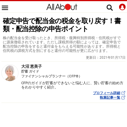
確定申告で配当金の税金を取り戻す！書
類・配当控除の申告ポイント
株の配当金を受け取ったとき、所得税・復興特別所得税・住民税がすで
に源泉徴収されています。ただし課税所得の額によっては、確定申告で
配当控除の申告をすると還付金をもらえる可能性があります。所得税と
住民税の課税方式を別にすると還付の可能性が更に広がります。
更新日：
2021年01月17日
大沼 恵美子
貯蓄 ガイド
ファイナンシャルプランナー（CFP®）
CFPのガイドが貯蓄ができないと悩む人に、賢い貯蓄の始め方
をわかりやすく紹介。
プロフィール詳細
執筆記事一覧