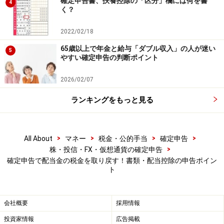
確定申告書、扶養控除の「区分」欄には何を書
4
出所：国税庁「No.1331 上場株式等の配当に係わる申告分
く？
離課税制度」
2022/02/18
では、課税所得が180万円の給与所得者が配当金を2万円
65歳以上で年金と給与「ダブル収入」の人が迷い
5
やすい確定申告の判断ポイント
（源泉徴収前）受け取り、総合課税の確定申告をした場
合、還付される所得税と復興特別所得税の額を計算して
2026/02/07
みましょう（計算中の*の税率は復興特別所得税を含
ランキングをもっと見る
む）。
●源泉徴収されている所得税額等
>
>
>
>
All About
マネー
税金・公的手当
確定申告
>
株・投信・FX・仮想通貨の確定申告
給与から源泉徴収されている所得税と復興特別所得
確定申告で配当金の税金を取り戻す！書類・配当控除の申告ポイン
税の金額＝180万円×
所得税率
5.105％(*)＝9万1890円
ト
配当金の所得税と復興特別所得税の源泉徴収税額＝
2万円×15.315％(*)＝3063円
会社概要
採用情報
源泉徴収されている税金合計額＝9万1890円＋3063
投資家情報
広告掲載