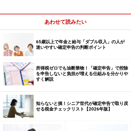
通知書を受け取ると、郵便局に直行してしまいますが、
ちょっと待って。
あわせて読みたい
65歳以上で年金と給与「ダブル収入」の人が
迷いやすい確定申告の判断ポイント
所得税ゼロでも油断禁物！「確定申告」で控除
を申告しないと負担が増える仕組みを分かりや
すく解説
知らないと損！シニア世代が確定申告で取り戻
次回から配当金を銀行振込で受け取りたい人は、郵便振
せる税金チェックリスト【2026年版】
替支払通知書の裏面の「名義書換代理人/同事務取扱所の
電話番号」を確認し、事務取扱所に「配当金振込指定書