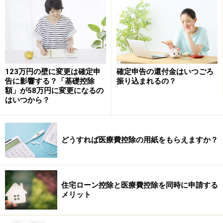
を送ってください」と電話してください。数日後、
配当
金振込指定書
が送付されてきますので、必要事項を記入
して投函します。
これで次回からの配当金は自動的に銀行に振り込まれ、
郵便振替支払通知書の代わりに「
配当金振込先のご確認
123万円の壁に変更は確定申
確定申告の還付金はいつごろ
告に影響する？「基礎控除
振り込まれるの？
について
」と「
配当金計算書
」が送られてきます。以上
額」が58万円に変更になるの
が従来の「配当金領収書方式」です。
はいつから？
これ以外に配当金は、次の3つの受け取り方式がありま
どうすれば医療費控除の用紙をもらえますか？
す。
・個別銘柄指定方式
……銘柄ごとに配当金を受け取る口座を指定する。「配当
住宅ローン控除と医療費控除を同時に申請する
メリット
金振込指定書」を提出しなくても指定の銀行口座に振り
込まれるので、個別管理が可能。