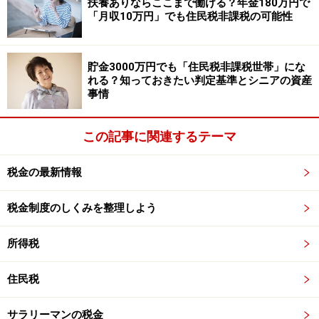
扶養ありならここまで働ける？年金180万円で
「月収10万円」でも住民税非課税の可能性
貯金3000万円でも「住民税非課税世帯」にな
れる？知っておきたい判定基準とシニアの資産
事情
会社員の経費として給与所得控除が差し引ける
この記事に関連するテーマ
税金の最新情報
＊給与所得控除＊
こうして年収から給与所得控除を差し引いた金額が、給
税金制度のしくみを整理しよう
与所得金額となります。
「年収－給与所得控除＝給与所得金額」
所得税
住民税
（３）他の所得とあわせて総所得金額を計
算
サラリーマンの税金