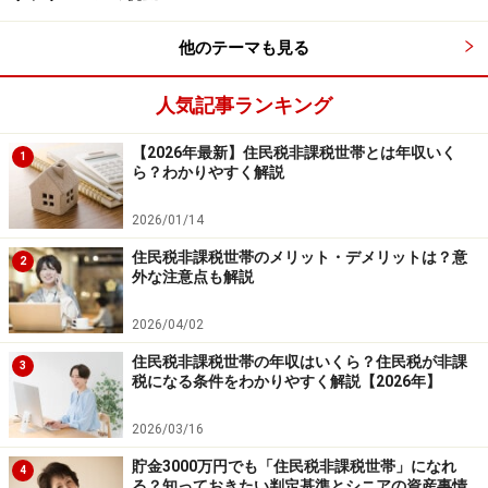
所得税の対象になるのは、給与所得だけではありませ
他のテーマも見る
ん。例えば会社員としての給与所得に加えて、自分で副
業をして事業所得を得ている人、転職して退職金をもら
人気記事ランキング
った人(退職所得）、生命保険会社から返戻金を受け取っ
【2026年最新】住民税非課税世帯とは年収いく
た人(一時所得）などは、こうした所得についても合算し
1
ら？わかりやすく解説
て総所得金額を計算します。
2026/01/14
こちらの10種類の所得について、それぞれ収入から経費
住民税非課税世帯のメリット・デメリットは？意
2
外な注意点も解説
を差し引いて各所得額を計算します。その後、すべてを
合計して総所得金額を計算します。
2026/04/02
住民税非課税世帯の年収はいくら？住民税が非課
3
利子所得、配当所得、不動産所得、事業所得、給与所得
税になる条件をわかりやすく解説【2026年】
退職所得、山林所得、譲渡所得、一時所得、雑所得
2026/03/16
貯金3000万円でも「住民税非課税世帯」になれ
4
る？知っておきたい判定基準とシニアの資産事情