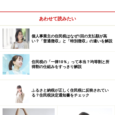
あわせて読みたい
個人事業主の住民税はなぜ1回の支払額が高
い？「普通徴収」と「特別徴収」の違いを解説
住民税の「一律10％」って本当？均等割と所
得割の仕組みをすっきり解説
（２）収入から経費を引いて所得を計算
ふるさと納税が正しく住民税に反映されてい
る？住民税決定通知書をチェック
続いて、1年間の収入から、かかった経費を差し引い
て、所得を計算します。
「所得＝収入－経費」
と考えま
す。もし個人でお店を開いているとしたら、売上から仕