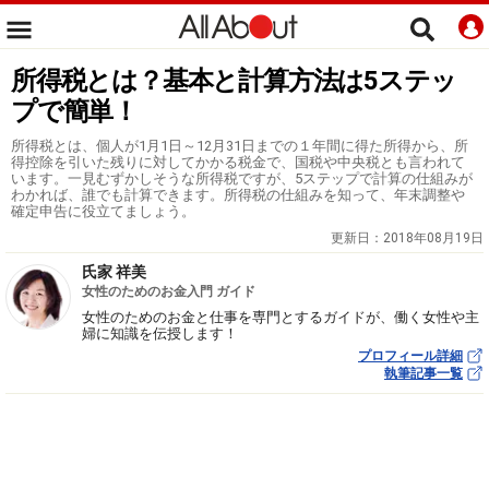
所得税とは？基本と計算方法は5ステッ
プで簡単！
所得税とは、個人が1月1日～12月31日までの１年間に得た所得から、所
得控除を引いた残りに対してかかる税金で、国税や中央税とも言われて
います。一見むずかしそうな所得税ですが、5ステップで計算の仕組みが
わかれば、誰でも計算できます。所得税の仕組みを知って、年末調整や
確定申告に役立てましょう。
更新日：
2018年08月19日
氏家 祥美
女性のためのお金入門 ガイド
女性のためのお金と仕事を専門とするガイドが、働く女性や主
婦に知識を伝授します！
プロフィール詳細
執筆記事一覧