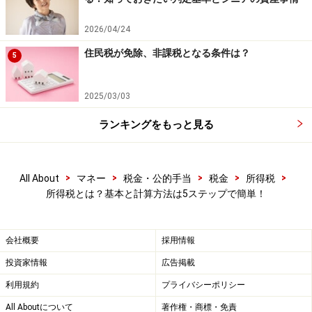
2026/04/24
住民税が免除、非課税となる条件は？
5
2025/03/03
ランキングをもっと見る
>
>
>
>
>
All About
マネー
税金・公的手当
税金
所得税
（４）諸事情を考慮した所得控除を差し引
所得税とは？基本と計算方法は5ステップで簡単！
く
同じお給料をもらっていても、家族を養っている人、自
会社概要
採用情報
分や家族が病気にかかって医療費をたくさん使った人、
投資家情報
広告掲載
空き巣に入られた人など、さまざまな事情を抱えている
利用規約
プライバシーポリシー
人に対してはその事情を考慮して「所得税を安くしてあ
All Aboutについて
著作権・商標・免責