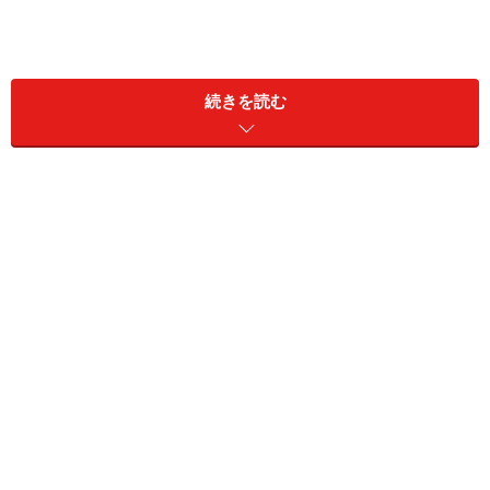
所得税は、次の
5つのステップ
で考えます。
（１）1月1日～12月31日の収入を出す
続きを読む
（２）収入から経費を引いて所得を計算
（３）他の所得と合わせて総所得金額を計算
（４）諸事情を考慮した所得控除を差し引く
（５）税率をかける
（１）1月1日～12月31日の収入を出す
所得税を計算するときには、1月1日～12月31日を1年間
として計算します。4月から働き始めた新入社員でも、
会社の事業年度に関係なく、12月31日までにいくら収入
があったかによって考えます。