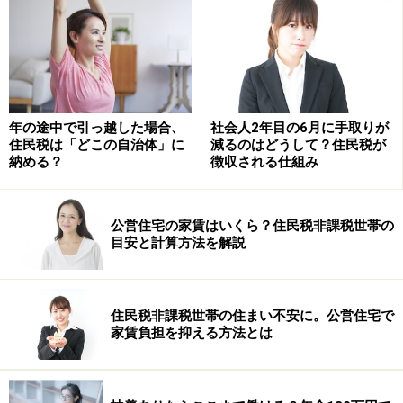
入れ代金や店舗の家賃などさまざまな必要経費を差し引
いた、儲けの部分が所得になります。所得税はこの儲け
の部分に対してだけかかることになります。
会社勤めをしている人も、仕事用のスーツや靴、本を買
年の途中で引っ越した場合、
社会人2年目の6月に手取りが
うなど何かしら仕事のための支出をしていると思いま
住民税は「どこの自治体」に
減るのはどうして？住民税が
納める？
徴収される仕組み
す。すべて領収書を集めて経費を計算すると大変なの
で、会社員やアルバイトなどの給与所得者には、みなし
経費として
「給与所得控除」
が認められています。給与
公営住宅の家賃はいくら？住民税非課税世帯の
目安と計算方法を解説
所得控除は年間65万円以上の金額が、年収に応じて決め
られています。
住民税非課税世帯の住まい不安に。公営住宅で
家賃負担を抑える方法とは