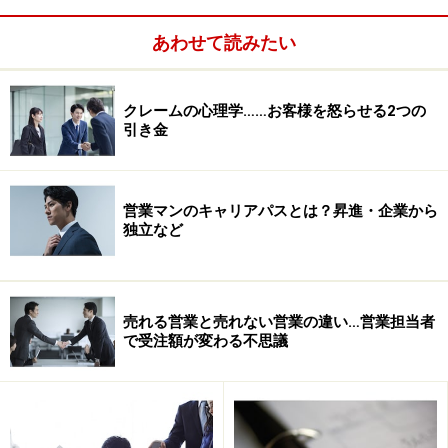
ら、「感謝したことを思い出した＝忘れていた」と相手
あわせて読みたい
には映ってしまいます。
「書かなければいけない」というタスクを抱え続けるこ
クレームの心理学……お客様を怒らせる2つの
とは、人間にとっては負担になります。それに実際、お
引き金
礼が言いたい気持ちが発生したとき（訪問や成約直後）
の方が感謝バロメーターが高いですから、圧倒的に言葉
がスムーズに出てくるはずです。お礼状は生ものと考
営業マンのキャリアパスとは？昇進・企業から
独立など
え、腐らないうちに発送してしまいましょう。 しかし、
ずっと書こうと書こうと思っていても、ついつい時間が
経ってしまう。これがほとんどの方の本音ですよね。 た
売れる営業と売れない営業の違い…営業担当者
だし、お礼状を書き続けることによって、優秀な成績を
で受注額が変わる不思議
誇る営業マンがいらっしゃるのも事実です。