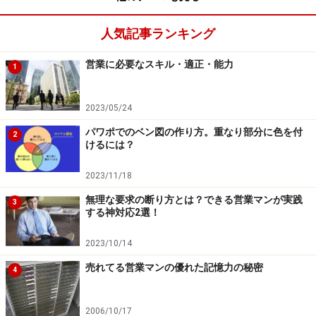
たにとって負担が少ないことです。そのためには、以下
人気記事ランキング
の2つをルール化してしまいましょう。
営業に必要なスキル・適正・能力
1
お礼状に必要なものをセットにし、身近なところに
置いておく（携帯しておく）
2023/05/24
文章は短く書く
パワポでのベン図の作り方。重なり部分に色を付
2
けるには？
2023/11/18
筆まめな方はみな、デスクの手が届きやすいところに
「筆まめセット」を用意しているか携帯しています。前
無理な要求の断り方とは？できる営業マンが実践
3
する神対応2選！
出の保険営業マンの方もきっと「筆まめセット」とし
て、葉書、ペン、住所録等を携帯されていて、隙間時
2023/10/14
間、つまり待ち時間などにさらさらと書かれているのだ
売れてる営業マンの優れた記憶力の秘密
4
と思います。短く書くためのテクニックとして、私が知
る筆まめ社長は絵葉書を使われています。理由は明白。
2006/10/17