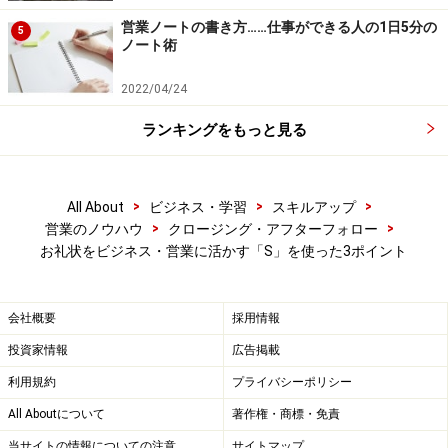
絵葉書だと、必然的に記入スペースが少ないので短文で
営業ノートの書き方……仕事ができる人の1日5分の
も違和感がありませんよね。
5
ノート術
2022/04/24
お礼状をビジネスに活かすポイント3：
ランキングをもっと見る
SENSE～気の利いたもの
>
>
>
All About
ビジネス・学習
スキルアップ
>
>
営業のノウハウ
クロージング・アフターフォロー
お礼状をビジネス・営業に活かす「S」を使った3ポイント
コメントに自信がないときは、絵葉書を使って気持ちを伝え
る
会社概要
採用情報
しかし、いくら短くても、ありきたりの文章の羅列では
投資家情報
広告掲載
あまりにも味気ない。できたら気の利いた台詞を書きた
利用規約
プライバシーポリシー
いものです。
All Aboutについて
著作権・商標・免責
当サイトの情報についての注意
サイトマップ