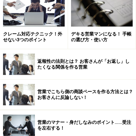
クレーム対応テクニック！外
デキる営業マンになる！ 手帳
せない3つのポイント
の選び方・使い方
返報性の法則とは？ お客さんが「お返し」し
たくなる関係を作る営業
以前、私が営業マン向けの講師をした際に知り合った保
険営業マンの方は、ご紹介により県外にもお客様ができ
営業でこちら側の商談ペースを作る方法とは？
お客さんに反論しない！
るとのこと。県外まで探さなくとも、保険営業マンはい
くらでもいるはずです。「たとえ県外でもこの人に！」
と思われるなんて、すごいなと思いました。
営業のマナー・身だしなみのポイント……受注
を左右する！
お話したときの雰囲気でも彼の好感度は高かったのです