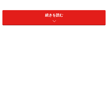
続きを読む
お礼状をビジネスに活かすポイント1：
SPEED～素早く
お礼状は感謝の気持ちを込めて、素早く投函
これは基本中の基本。なぜってお礼状の目的を考えれば
明白です。 目的は、あなたの印象を良くするための「相
手への感謝の表現」。ですから、時間が経ってしまった