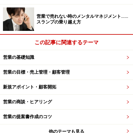
が、その後すぐにお礼状が届いたのです。その「素早
さ」とお礼状から伝わる「前向きさ」は印象的でした。
営業で売れない時のメンタルマネジメント……
もちろんお礼葉書だけで彼の成績が成り立っているわけ
スランプの乗り越え方
ではないでしょうが、遠方の方へも紹介を受けることが
できるというのも大変納得できました。
この記事に関連するテーマ
印象に残るというのは、言い換えれば思い出してもらい
営業の基礎知識
やすいということですから、営業マンにとっては大事な
こと。ニーズが沸き次第、ご連絡いただける可能性が高
営業の目標・売上管理・顧客管理
くなりますから、商談のチャンスが広がるといえるでし
新規アポイント・顧客開拓
ょう。見習いたいものですね。
営業の商談・ヒアリング
お礼状をビジネスに活かすポイント2：
営業の提案書作成のコツ
SIMPLE～簡単に仕上げる工夫
他のテーマも見る
簡単に仕上げる最大のメリットは、なんと言ってもあな