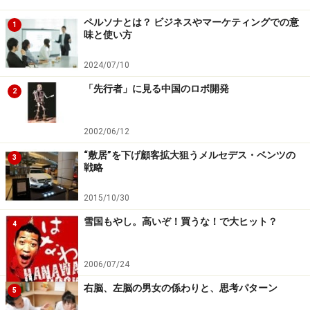
ペルソナとは？ ビジネスやマーケティングでの意
1
味と使い方
2024/07/10
「先行者」に見る中国のロボ開発
2
2002/06/12
“敷居”を下げ顧客拡大狙うメルセデス・ベンツの
3
戦略
2015/10/30
雪国もやし。高いぞ！買うな！で大ヒット？
4
2006/07/24
右脳、左脳の男女の係わりと、思考パターン
5