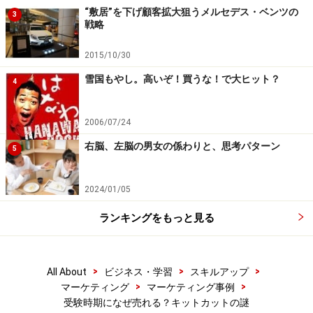
“敷居”を下げ顧客拡大狙うメルセデス・ベンツの
3
戦略
2015/10/30
雪国もやし。高いぞ！買うな！で大ヒット？
4
2006/07/24
右脳、左脳の男女の係わりと、思考パターン
5
2024/01/05
ランキングをもっと見る
>
>
>
All About
ビジネス・学習
スキルアップ
>
>
マーケティング
マーケティング事例
受験時期になぜ売れる？キットカットの謎