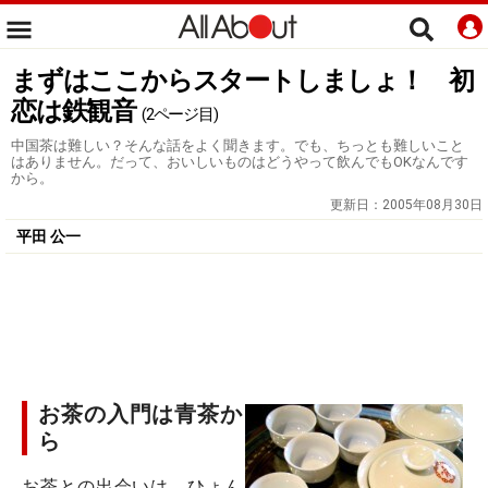
まずはここからスタートしましょ！ 初
恋は鉄観音
(2ページ目)
中国茶は難しい？そんな話をよく聞きます。でも、ちっとも難しいこと
はありません。だって、おいしいものはどうやって飲んでもOKなんです
から。
更新日：
2005年08月30日
平田 公一
お茶の入門は青茶か
ら
お茶との出会いは、ひょん