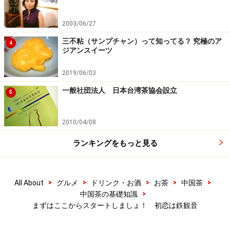
2003/06/27
三不粘（サンプチャン）って知ってる？ 究極のア
4
ジアンスイーツ
2019/06/03
一般社団法人 日本台湾茶協会設立
5
2010/04/08
ランキングをもっと見る
>
>
>
>
>
All About
グルメ
ドリンク・お酒
お茶
中国茶
>
中国茶の基礎知識
まずはここからスタートしましょ！ 初恋は鉄観音