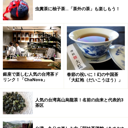
虫糞茶に柚子茶…「茶外の茶」も楽しもう！
銀座で楽しむ人気の台湾茶ド
春節の祝いに！幻の中国茶
リンク！「ChaNova」
「大紅袍（だいこうほう）」
人気の台湾高山烏龍茶！名前の由来と代表的3
茶区