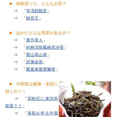
■ 鉄観音って、どんなお茶？
⇒ 「
安渓鉄観音
」
⇒ 「
観音王
」
■ ほかにどんな青茶があるの？
⇒ 「
東方美人
」
⇒ 「
杉林渓龍鳳峽高冷茶
」
⇒ 「
梨山高山茶
」
⇒ 「
武夷岩茶
」
⇒ 「
鳳凰単叢蜜蘭香
」
■ 中国茶は健康・美容に
効くの？！
⇒ 「
花粉症に凍頂烏
龍茶？？
」
⇒ 「
美肌を作る中国