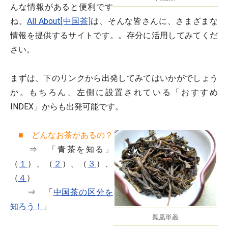
んな情報があると便利です
ね。
All About[中国茶]
は、そんな皆さんに、さまざまな
情報を提供するサイトです。。存分に活用してみてくだ
さい。
まずは、下のリンクから出発してみてはいかがでしょう
か。もちろん、左側に設置されている「おすすめ
INDEX」からも出発可能です。
■ どんなお茶があるの？
⇒ 「青茶を知る」
（
１
）、（
２
）、（
３
）、
（
４
）
⇒ 「
中国茶の区分を
知ろう！
」
鳳凰単叢