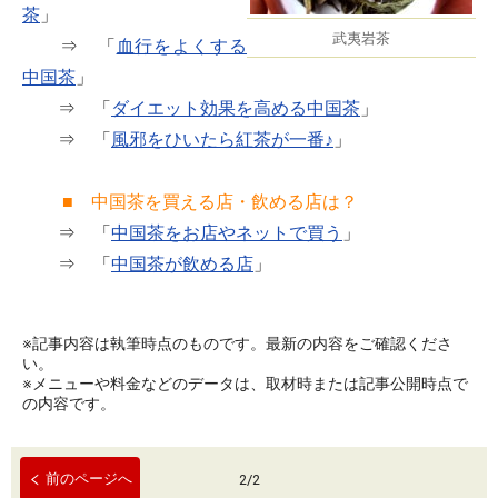
茶
」
武夷岩茶
⇒ 「
血行をよくする
中国茶
」
⇒ 「
ダイエット効果を高める中国茶
」
⇒ 「
風邪をひいたら紅茶が一番♪
」
■ 中国茶を買える店・飲める店は？
⇒ 「
中国茶をお店やネットで買う
」
⇒ 「
中国茶が飲める店
」
※記事内容は執筆時点のものです。最新の内容をご確認くださ
い。
※メニューや料金などのデータは、取材時または記事公開時点で
の内容です。
前のページへ
2
/
2