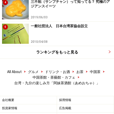
三不粘（サンプチャン）って知ってる？ 究極のア
4
ジアンスイーツ
2019/06/03
揉捻された丸い茶葉が台湾らしいですね。
一般社団法人 日本台湾茶協会設立
5
注文が済むと、お店の方がすぐに道具一式を持ってきて
くれて、1煎目は淹れ方を説明しながら淹れてくれま
2010/04/08
す。日本語が話せる店員さんも多いので、初めての方で
も安心です。
ランキングをもっと見る
>
>
>
>
>
All About
グルメ
ドリンク・お酒
お茶
中国茶
>
中国茶館・茶藝館・カフェ
茶番に急須と茶海のセット。見ているだけでも楽しいもので
す。
台湾・九分の楽しみ方「阿妹茶酒館（あめおちゃ）」
お菓子は、緑豆の落雁や胡麻の飴菓子、餅菓子、ドライ
会社概要
採用情報
フルーツなどを用意してくれます。
投資家情報
広告掲載