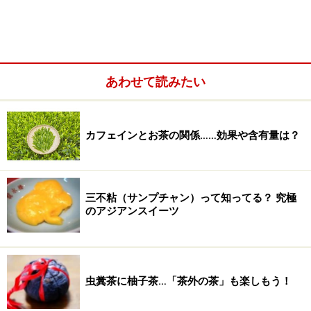
あわせて読みたい
カフェインとお茶の関係……効果や含有量は？
街の入り口から始まる商店街には美味しいものが沢山！
三不粘（サンプチャン）って知ってる？ 究極
小さなお店が連なる細い路地を歩けば、沢山のかわいい
のアジアンスイーツ
小物や美味しそうな食べ物に出会えます。また、山の斜
面という立地から坂道が多いのも特徴で、その坂から時
折見える海の風景がとても素敵な場所です。
虫糞茶に柚子茶…「茶外の茶」も楽しもう！