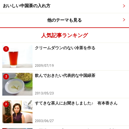
とすぐに海が見えてくると思います。それだけでも気分
おいしい中国茶の入れ方
が上がります。そして、もし空いていたら一番外側の席
他のテーマも見る
に座りましょう。明るいうちは海へと下る風景と爽やか
な風を楽しむことができます。
人気記事ランキング
クリームダウンのない冷茶を作る
1
席に着いたらお茶を注文
席に着くと店員さんが注文を聞いてくれます。お茶のメ
2009/07/19
ニューを出してくれる時もあるようですが、繁忙期には
飲んでおきたい代表的な中国緑茶
2
お勧めのお茶とお菓子のセットのみということもありま
す（食事は別途予約が必要と言われました）。2015年8
2013/05/23
月時点で、お勧めのお茶とお菓子のセットは一人
すてきな茶人にお聞きしました♪ 有本香さん
3
NT$300で、お茶は高山茶でした。
※台湾の高山茶については「
台湾高山烏龍茶 おさえて
2003/06/27
おきたい3つのエリア
」の記事もどうぞ。