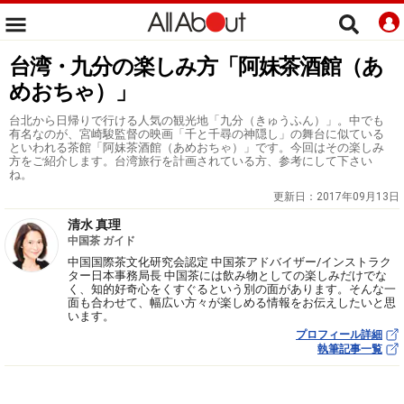
台湾・九分の楽しみ方「阿妹茶酒館（あ
めおちゃ）」
台北から日帰りで行ける人気の観光地「九分（きゅうふん）」。中でも
有名なのが、宮崎駿監督の映画「千と千尋の神隠し」の舞台に似ている
といわれる茶館「阿妹茶酒館（あめおちゃ）」です。今回はその楽しみ
方をご紹介します。台湾旅行を計画されている方、参考にして下さい
ね。
更新日：
2017年09月13日
清水 真理
中国茶 ガイド
中国国際茶文化研究会認定 中国茶アドバイザー/インストラク
ター日本事務局長 中国茶には飲み物としての楽しみだけでな
く、知的好奇心をくすぐるという別の面があります。そんな一
面も合わせて、幅広い方々が楽しめる情報をお伝えしたいと思
います。
プロフィール詳細
執筆記事一覧