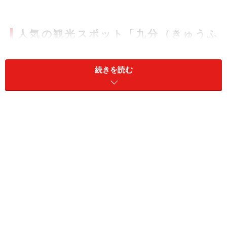
人気の観光スポット「九分（きゅうふ
ん）」
続きを読む
赤い提灯が連なる坂道は歩いているだけでも楽しい
台北のガイドブックに必ずと言ってよい程紹介されてい
る「九分」は、海沿いの山の斜面にある小さな町です。
台北から日帰りで楽しめる場所としてとても人気があり
ます。