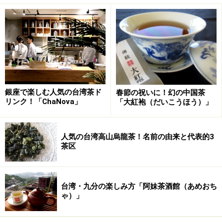
雰囲気抜群！「阿妹茶酒館（あめおち
ゃ）」
今回ご紹介するのは、そんな坂道の町にある「阿妹茶酒
館」です。ご存知の方も多いと思いますが、この茶館が
日本で一躍有名になったのは、スタジオジブリの宮崎駿
監督が映画「千と千尋の神隠し」を作る時に訪れたと言
われているからです。お店の方の話によると、監督が訪
銀座で楽しむ人気の台湾茶ド
春節の祝いに！幻の中国茶
リンク！「ChaNova」
「大紅袍（だいこうほう）」
れた時は窓際の席に座られて、髄分長い間外の景色を見
ていられたそうです。映画のあちこちに描かれているノ
スタルジックな雰囲気は、その時のインスピレーション
人気の台湾高山烏龍茶！名前の由来と代表的3
茶区
からなのかもしれませんね（のちにスタジオジブリから
は否定説もでたようですが）。
台湾・九分の楽しみ方「阿妹茶酒館（あめおち
ゃ）」
一際目を引く大きな茶館