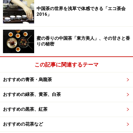
中国茶の世界を浅草で体感できる「エコ茶会
2016」
明るいうちにお店に入りましょう！
「阿妹茶酒館」の最大の魅力は、暮れ時をここで過ごす
蜜の香りの中国茶「東方美人」、その甘さと香
りの秘密
ことです。その為には少し早めにお店に到着することを
お勧めします。九分は人気の観光スポットですし、この
茶館も人気が高いので休日などはとても混み合います。
この記事に関連するテーマ
できれば良い席を確保したいので、まだ明るいうちにお
店に入ると良いと思います。
おすすめの青茶・烏龍茶
おすすめの緑茶、黄茶、白茶
3階のテラス席がお勧め！
おすすめの黒茶、紅茶
店内には、2階の室内席と3階のテラス席がありますが、
おすすめの花茶など
ぜひ3階テラス席をお願いしてくださいね。3階へ上がる