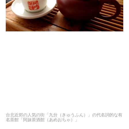
台北近郊の人気の街「九分（きゅうふん）」の代名詞的な有
名茶館「阿妹茶酒館（あめおちゃ）」