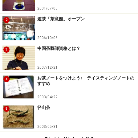
味や収斂味をまるくするの
2001/07/05
は茶壺です。口の広い茶葉
遊茶「茶意館」オープン
2
を壊さなくて良い茶壷を使いましょう。
湯の温度：
2006/10/06
95度～100度。香りの良いお茶ですから、しっかりと沸
中国茶藝師資格とは？
騰させた湯を使いましょう。
3
茶葉の量：
150cc～180ccの大きさの茶壺で焼く6g程度。渋みが苦
2007/12/21
手という人はやや少なめに。
お茶ノートをつけよう♪ テイスティングノートの
4
すすめ
蒸らし時間：
2003/04/22
１煎目の目安は大体１分程
径山茶
度。２煎目はやや時間を長
5
く１分３０秒ぐらいで淹れ
てみましょう。湯の温度を
2003/05/31
徐々に下げたりして変化を