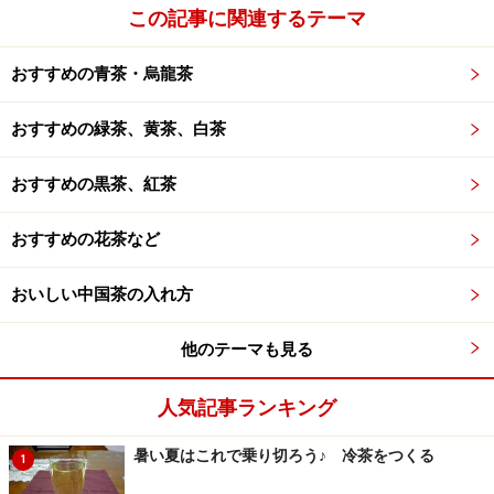
この記事に関連するテーマ
く育った茶葉を積んで丁寧に製茶したもの。雪と霜に耐
えた茶葉は、30種以上のアミノ酸が含まれているため、
おすすめの青茶・烏龍茶
上品な中に力強い香りと味をもち、味と香りが微妙に変
化していきます。春茶のような華やかな香りはしません
おすすめの緑茶、黄茶、白茶
が、その代わり、口の中で非常にボディーのある味わい
が広がり、そして蜜蘭香独特のやさしい香りが鼻の奥と
おすすめの黒茶、紅茶
口中に漂います。それはそれは絶品のお茶です。残念な
がら生産量がとても少ないので日本ではなかなかお目に
おすすめの花茶など
かかれませんが、もし出会うことができたら一度は試し
おいしい中国茶の入れ方
ていただきたいお茶です。個人的には、今回ご紹介した
雪片蜜蘭香がこの冬一番の絶品でした。
他のテーマも見る
■ 淹れ方のポイント
人気記事ランキング
あまり難しく考える必要は
ありません。蓋碗でも良い
暑い夏はこれで乗り切ろう♪ 冷茶をつくる
1
のですが、水仙種独特に苦