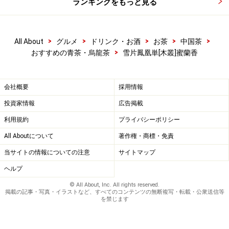
ランキングをもっと見る
楽しむのも面白いと思います。
お茶請け：
ボディーのしっかりしたお茶ですから、基本的にはなん
>
>
>
>
>
All About
グルメ
ドリンク・お酒
お茶
中国茶
>
にでも合うでしょう。無理にお茶請けがなくてもOKです
おすすめの青茶・烏龍茶
雪片鳳凰単[木叢]蜜蘭香
が、上品なチョコレートケーキなどだと、このお茶との
マッチングはとてもよいと思います。
会社概要
採用情報
投資家情報
広告掲載
利用規約
プライバシーポリシー
All Aboutについて
著作権・商標・免責
当サイトの情報についての注意
サイトマップ
ヘルプ
© All About, Inc. All rights reserved.
掲載の記事・写真・イラストなど、すべてのコンテンツの無断複写・転載・公衆送信等
を禁じます