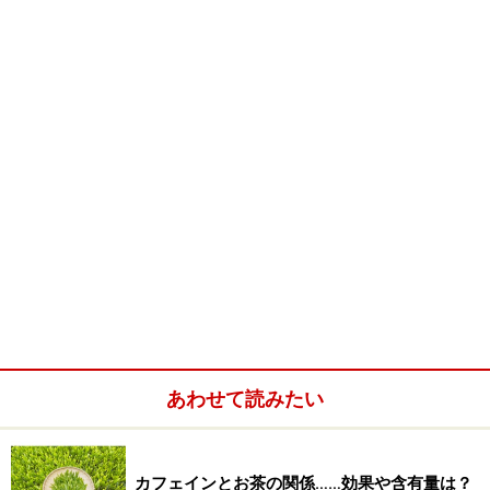
■ 鳳凰単[木叢]とは
さて、鳳凰単[木叢]の
単[木叢]
とは、もともと
鳳凰水仙
（広東水仙）種
を一株ごとに植えて摘み取りされるお茶
のことを意味します。つまり鳳凰山のお茶がこのように
して栽培されていたことから、そのままお茶の名前にな
ったということです。
この鳳凰単[木叢]は、もとも
と鳳凰山のすぐ隣にある
[山
東]烏（ウードン）山
という
山の頂上付近に生えていた樹
齢700年以上もの茶樹を原木
として、栽培されるようにな
あわせて読みたい
ったものだと言われています。宋時代からあるといわれ
ることから宋種単[木叢]と呼ばれるこの原木は、残念なが
ら1928年に枯れてしまいましたが、500年以上の樹齢の
カフェインとお茶の関係……効果や含有量は？