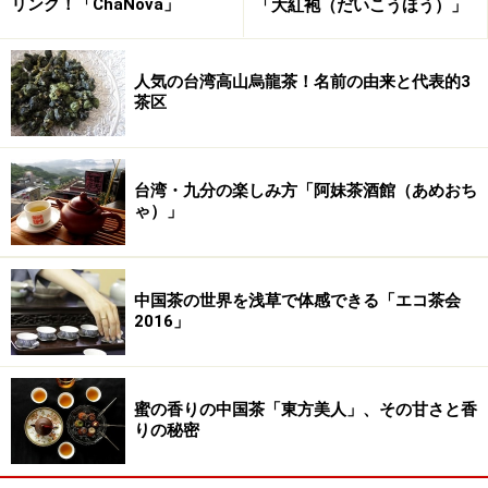
リンク！「ChaNova」
「大紅袍（だいこうほう）」
種ですが、この品種は非常にタンニン分が多く、ともす
ると苦味が出やすいお茶なのですが、この蜜蘭香は、比
較的苦味の出にくい、香りと味のバランスのとても良く
人気の台湾高山烏龍茶！名前の由来と代表的3
茶区
取れたお茶で、日本にもファンの多いお茶なのです。透
明感あふれるお茶で、ほんのりとサロメチールのような
爽快感を持っているお茶でもあります。
台湾・九分の楽しみ方「阿妹茶酒館（あめおち
ゃ）」
■ 雪片
ところで、このお茶は一般
的には春と冬に摘まれ、冬
中国茶の世界を浅草で体感できる「エコ茶会
2016」
茶は「冬片」と呼ばれます
が、実はもう一つ
「雪片
（せっぺん：Xue Pian） 」
蜜の香りの中国茶「東方美人」、その甘さと香
と呼ばれるお茶があります。これは、なんと一年にたっ
りの秘密
た1回しか摘まないスペシャルティーなのだとか。しか
も春に摘むのではなく、冬至から小雪の間にだけ、大き