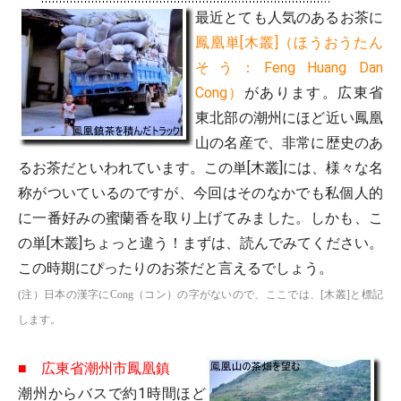
最近とても人気のあるお茶に
鳳凰単[木叢]（ほうおうたん
そう：Feng Huang Dan
Cong）
があります。広東省
東北部の潮州にほど近い鳳凰
山の名産で、非常に歴史のあ
るお茶だといわれています。この単[木叢]には、様々な名
称がついているのですが、今回はそのなかでも私個人的
に一番好みの蜜蘭香を取り上げてみました。しかも、こ
の単[木叢]ちょっと違う！まずは、読んでみてください。
この時期にぴったりのお茶だと言えるでしょう。
(注）日本の漢字にCong（コン）の字がないので、ここでは、[木叢]と標記
します。
■ 広東省潮州市鳳凰鎮
潮州からバスで約1時間ほど