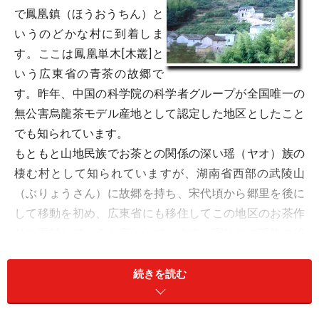
で鳳凰鎮（ほうおうちん）と
いうのどかな村に到着しま
す。ここは鳳凰単木[木叢]と
いう広東省の青茶の故郷で
す。昨年、中国の科学院の科学者グループが全国唯一の
無公害烏龍茶モデル産地として認定した地区としたこと
でも知られています。
もともと山地民族でお茶との関係の深い瑶（ヤオ）族の
棲む村として知られていますが、湖南省西部の武陵山
（ぶりょうさん）に故郷を持ち、宋代頃から郷里を後に
して移動を初め、広東省にも移住してこの地区のお茶作
りに貢献していると言われています。実はこの瑶族の移
動経路に青茶が残っていることから、瑶族が青茶の生み
の親という説もあり、武夷山よりも前に鳳凰山にいた形
続きを読む
跡があるために鳳凰山に残るお茶が烏龍茶の発祥ではな
いかという話もありますが、これはまた別の機会に。