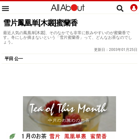
雪片鳳凰単[木叢]蜜蘭香
最近人気の鳳凰単[木叢]、そのなかでも非常に飲みやすいのが蜜蘭香で
す。冬にしか摘まないという「雪片蜜蘭香」って、どんなお茶なのでし
ょう。
更新日：
2003年01月25日
平田 公一