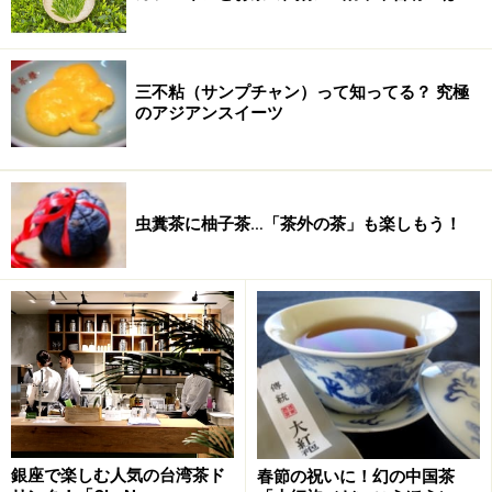
原木が数種類残されており、それぞれ「蜜蘭香」、「東
方香」、「黄枝香」、「芝蘭香」などと呼ばれていま
す。とある茶園には、「宋茶」という字が刻まれた石が
三不粘（サンプチャン）って知ってる？ 究極
置かれていますが、ここのお茶は毛沢東に献上されたこ
のアジアンスイーツ
とから「東方紅」と呼ばれています。現在ではこれらを
挿し木で増やしてあちこちで栽培されているので、「八
仙」、「玉蘭香」、「桂花香」、「蜜香」など、80を超
虫糞茶に柚子茶…「茶外の茶」も楽しもう！
える様々な名前がつけられています。
■ 蜜蘭香単[木叢]
その中でも
「蜜蘭香（みつ
らんこう：Mi Lan Xiang）」
は、ライチの香りとでもい
うような、とてもしとやか
でかつかぐわしい香りのす
銀座で楽しむ人気の台湾茶ド
春節の祝いに！幻の中国茶
るお茶として知られています。鳳凰単[木叢]の品種は水仙