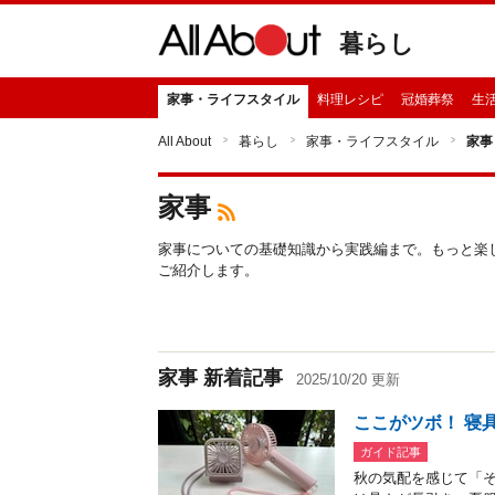
暮らし
家事・ライフスタイル
料理レシピ
冠婚葬祭
生
All About
暮らし
家事・ライフスタイル
家事
家事
家事についての基礎知識から実践編まで。もっと楽
ご紹介します。
家事 新着記事
2025/10/20 更新
ここがツボ！ 寝
ガイド記事
秋の気配を感じて「