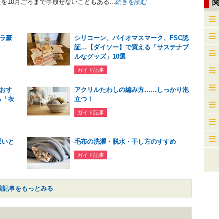
を10月ごろまで手放せないこともある...
続きを読む
ラ豪
シリコーン、バイオマスマーク、FSC認
証…【ダイソー】で買える「サステナブ
ルなグッズ」10選
ガイド記事
おす
アクリルたわしの編み方……しっかり泡
る「衣
立つ！
ガイド記事
悪いと
毛布の洗濯・脱水・干し方のすすめ
ガイド記事
着記事をもっとみる