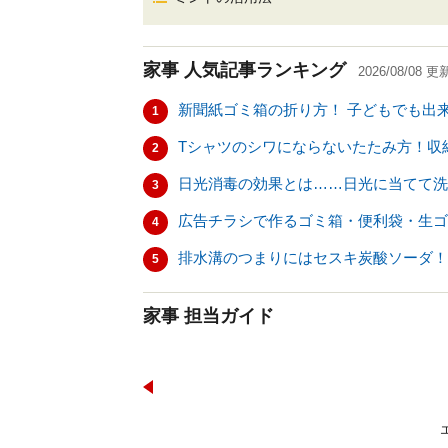
家事
人気記事ランキング
2026/08/08
更
新聞紙ゴミ箱の折り方！ 子どもでも出
1
Tシャツのシワにならないたたみ方！収
2
日光消毒の効果とは……日光に当てて洗
3
広告チラシで作るゴミ箱・便利袋・生ゴ
4
排水溝のつまりにはセスキ炭酸ソーダ！
5
家事 担当ガイド