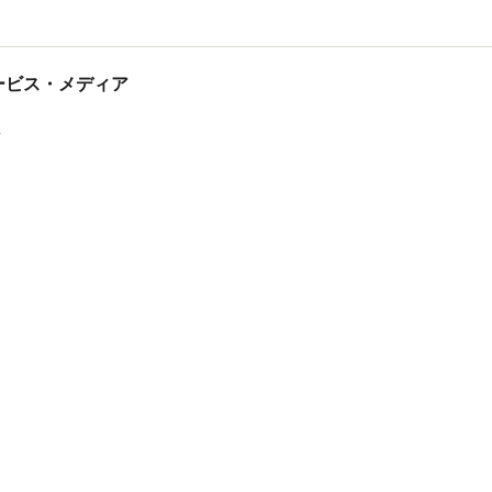
香村 薫
tサービス・メディア
ス