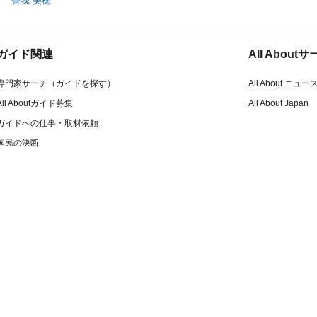
曽我 美穂
ガイド関連
All Abou
専門家サーチ（ガイドを探す）
All About ニュー
All Aboutガイド募集
All About Japan
ガイドへの仕事・取材依頼
国民の決断