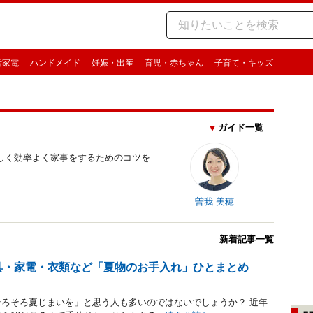
活家電
ハンドメイド
妊娠・出産
育児・赤ちゃん
子育て・キッズ
ガイド一覧
しく効率よく家事をするためのコツを
曽我 美穂
新着記事一覧
具・家電・衣類など「夏物のお手入れ」ひとまとめ
そろそろ夏じまいを」と思う人も多いのではないでしょうか？ 近年