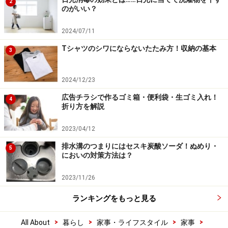
2
のがいい？
2024/07/11
Tシャツのシワにならないたたみ方！収納の基本
3
2024/12/23
広告チラシで作るゴミ箱・便利袋・生ゴミ入れ！
4
折り方を解説
2023/04/12
排水溝のつまりにはセスキ炭酸ソーダ！ぬめり・
5
においの対策方法は？
2023/11/26
ランキングをもっと見る
>
>
>
>
All About
暮らし
家事・ライフスタイル
家事