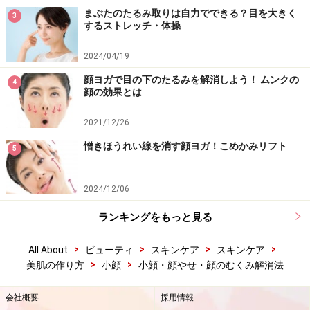
まぶたのたるみ取りは自力でできる？目を大きく
3
するストレッチ・体操
2024/04/19
顔ヨガで目の下のたるみを解消しよう！ ムンクの
4
顔の効果とは
2021/12/26
憎きほうれい線を消す顔ヨガ！こめかみリフト
5
2024/12/06
ランキングをもっと見る
>
>
>
>
All About
ビューティ
スキンケア
スキンケア
>
>
美肌の作り方
小顔
小顔・顔やせ・顔のむくみ解消法
会社概要
採用情報