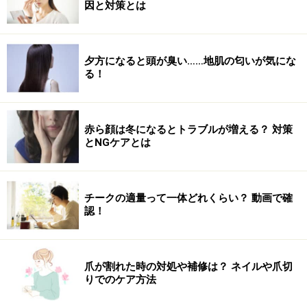
因と対策とは
夕方になると頭が臭い……地肌の匂いが気にな
る！
赤ら顔は冬になるとトラブルが増える？ 対策
とNGケアとは
チークの適量って一体どれくらい？ 動画で確
認！
爪が割れた時の対処や補修は？ ネイルや爪切
りでのケア方法