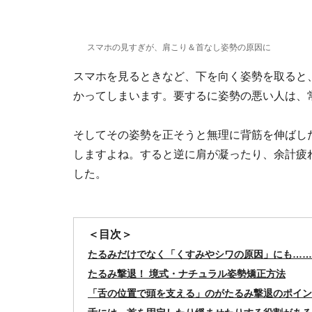
スマホの見すぎが、肩こり＆首なし姿勢の原因に
スマホを見るときなど、下を向く姿勢を取ると
かってしまいます。要するに姿勢の悪い人は、
そしてその姿勢を正そうと無理に背筋を伸ばし
しますよね。すると逆に肩が凝ったり、余計疲
した。
＜目次＞
たるみだけでなく「くすみやシワの原因」にも……
たるみ撃退！ 境式・ナチュラル姿勢矯正方法
「舌の位置で頭を支える」のがたるみ撃退のポイン