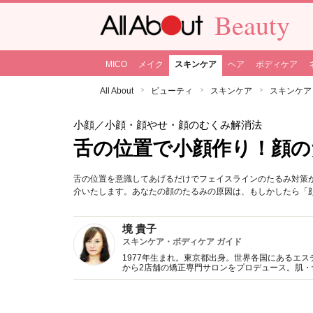
Beauty
MICO
メイク
スキンケア
ヘア
ボディケア
All About
ビューティ
スキンケア
スキンケア
小顔
／小顔・顔やせ・顔のむくみ解消法
舌の位置で小顔作り！顔
舌の位置を意識してあげるだけでフェイスラインのたるみ対策
介いたします。あなたの顔のたるみの原因は、もしかしたら「
境 貴子
スキンケア・ボディケア ガイド
1977年生まれ。東京都出身。世界各国にあるエ
から2店舗の矯正専門サロンをプロデュース。肌・
している。