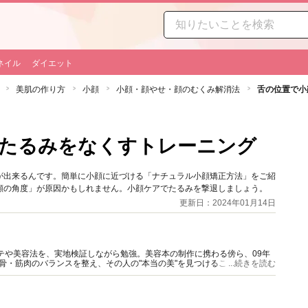
ネイル
ダイエット
美肌の作り方
小顔
小顔・顔やせ・顔のむくみ解消法
舌の位置で小
のたるみをなくすトレーニング
が出来るんです。簡単に小顔に近づける「ナチュラル小顔矯正方法」をご紹
顔の角度」が原因かもしれません。小顔ケアでたるみを撃退しましょう。
更新日：2024年01月14日
ステや美容法を、実地検証しながら勉強。美容本の制作に携わる傍ら、09年
骨・筋肉のバランスを整え、その人の"本当の美"を見つけることを大切に
...続きを読む