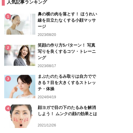
人気記事ランキング
鼻の横の肉を落とす！ ほうれい
1
線を目立たなくする小顔マッサ
ージ
2023/08/20
笑顔の作り方5パターン！ 写真
2
写りを良くするコツ・トレーニ
ング
2023/08/17
まぶたのたるみ取りは自力でで
3
きる？目を大きくするストレッ
チ・体操
2024/04/19
顔ヨガで目の下のたるみを解消
4
しよう！ ムンクの顔の効果とは
2021/12/26