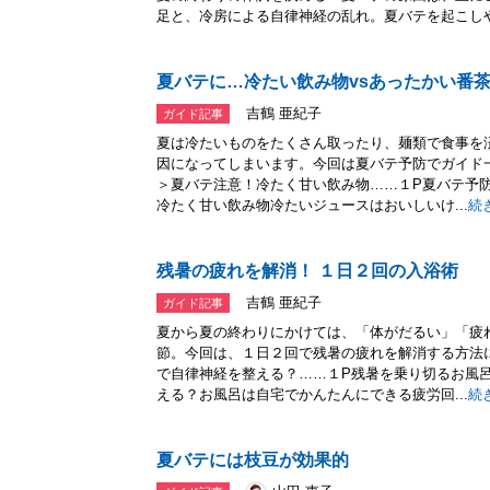
足と、冷房による自律神経の乱れ。夏バテを起こしや.
夏バテに…冷たい飲み物vsあったかい番
吉鶴 亜紀子
ガイド記事
夏は冷たいものをたくさん取ったり、麺類で食事を
因になってしまいます。今回は夏バテ予防でガイド一
＞夏バテ注意！冷たく甘い飲み物……１P夏バテ予
冷たく甘い飲み物冷たいジュースはおいしいけ...
続
残暑の疲れを解消！ １日２回の入浴術
吉鶴 亜紀子
ガイド記事
夏から夏の終わりにかけては、「体がだるい」「疲
節。今回は、１日２回で残暑の疲れを解消する方法に
で自律神経を整える？……１P残暑を乗り切るお風
える？お風呂は自宅でかんたんにできる疲労回...
続
夏バテには枝豆が効果的