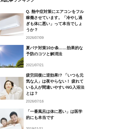
Q. 熱中症対策にエアコンをフル
稼働させています。「冷やし過
ぎも体に悪い」って本当でしょ
うか？
2026/07/09
夏バテ対策10か条……効果的な
予防のコツと解消法
2021/07/21
疲労回復に逆効果!? 「いつも元
気な人」は夜やらない！ 疲れて
いる人が間違いやすいNG入浴法
とは？
2026/07/16
「一番風呂は体に悪い」は医学
的にも本当です
2019/11/11