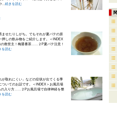
..
続きを読む
茶
済ませたりしがち。でもそれが夏バテの原
押しの飲み物をご紹介します。＜INDEX
防の救世主！梅醤番茶……２P夏バテ注意！
きを読む
れが取れにくい」などの症状が出てくる季
ついてのお話です。＜INDEX＞お風呂場
呂の入り方……２Pお風呂場で自律神経を整
きを読む