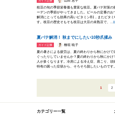
山田 恵子
ガイド記事
枝豆の旬の季節栄養価も豊富な枝豆。夏バテ対策の
ーデンの季節がやってきました。ビールの定番のお
解消にとっても効果の高いビタミンB1，またビタミ
す。枝豆の歴史そもそも枝豆は大豆の未熟豆で、...
夏バテ解消！ 秋までにしたい10秒爪揉み
檜垣 暁子
ガイド記事
夏の暑さによる疲労は、夏の終わりから秋にかけて
ぐったりしていませんか？夏の終わりから秋にかけ
人が多くなります。冷房による冷え症、肩こり、頭
特有の困った症状から、そろそろ脱したいものです。.
1
2
カテゴリー一覧