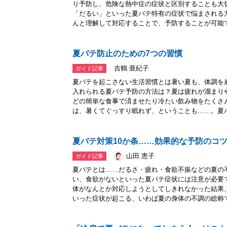
り予防し、危険な熱中症の症状と区別することも大
「だるい」といった夏バテ特有の症状で悩まされる
んと理解して対応することで、予防することが可能で.
夏バテ防止のための7つの習慣
吉鶴 亜紀子
ガイド記事
夏バテを起こさない生活習慣とは暑い夏も、体調を
入れられる夏バテ予防の方法は？夏は疲れが溜まり
どの簡単な食事で済ませたり冷たい飲み物をたくさ
は、暑くてぐっすり眠れず、ということも……。夏バテ
夏バテ対策10か条……効果的な予防のコ
山田 恵子
ガイド記事
夏バテとは……だるさ・疲れ・食欲不振などの夏の
い、食欲がないといった夏バテ症状には注意が必要
体がなんとか対応しようとしてしきれなかった結果
いった症状が起こる、いわば夏の身体の不調の総称です