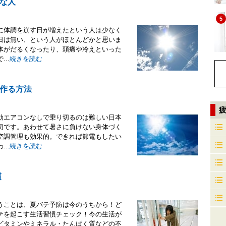
な人
5
に体調を崩す日が増えたという人は少なく
日は無い、という人がほとんどかと思いま
体がだるくなったり、頭痛や冷えといった
..
続きを読む
作る方法
効エアコンなしで乗り切るのは難しい日本
切です。あわせて暑さに負けない身体づく
空調管理も効果的。できれば節電もしたい
..
続きを読む
慣
うことは、夏バテ予防は今のうちから！ど
テを起こす生活習慣チェック！今の生活が
ビタミンやミネラル・たんぱく質などの不