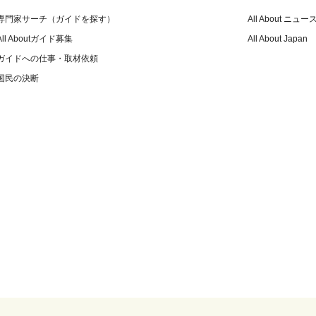
専門家サーチ（ガイドを探す）
All About ニュー
All Aboutガイド募集
All About Japan
ガイドへの仕事・取材依頼
国民の決断