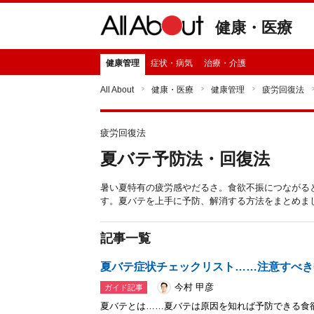
健康・医療
健康管理
症状・病気
治療・介護
All About
健康・医療
健康管理
疲労回復法
疲労回復法
夏バテ予防法・回復法
暑い夏特有の疲労感やだるさ。食欲不振につながる
す。夏バテを上手に予防、解消する方法をまとめま
記事一覧
夏バテ症状チェックリスト……注意すべき
今村 甲彦
ガイド記事
夏バテとは……夏バテは原因を知れば予防できる食