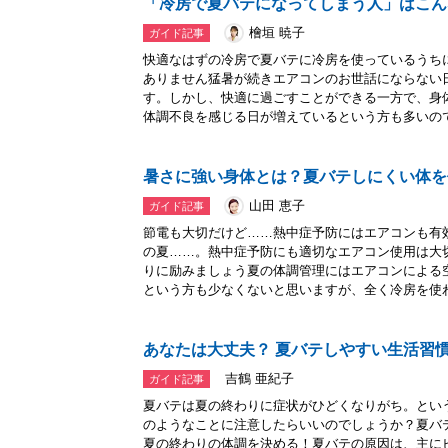
「冷房で夏バテになってしまう人」はこん
檜垣 暁子
ガイド記事
快適なはずの冷房で夏バテに冷房を使っているうち
ありません猛暑が続きエアコンのお世話にならない
す。しかし、快適に過ごすことができる一方で、身
体調不良を感じる日が増えているという方も多いので.
暑さに強い身体とは？夏バテしにくい体を
山田 恵子
ガイド記事
節電も大切だけど……熱中症予防にはエアコンも有
の夏……。熱中症予防にも適切なエアコン使用は大
りに励みましょう夏の体調管理にはエアコンによる
という方も少なくないと思いますが、全く冷房を使わ.
あなたは大丈夫？ 夏バテしやすい生活習
吉鶴 亜紀子
ガイド記事
夏バテは夏の終わりに症状がひどくなりがち。とい
のようなことに注意したらいいのでしょうか？夏バ
夏の終わりの体調を決める！夏バテの原因は、主に