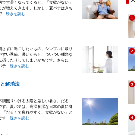
切です暑くなってくると、「食欲がない」
方が増えてきます。しかし、夏バテはきち
..
続きを読む
1
崩さずに過ごしたいもの。シンプルに取り
2
やすい季節。暑いからと、ついつい麺類な
ん摂ったりしてしまいがちです。さらに
...
続きを読む
ツと解消法
3
不調照りつける太陽と厳しい暑さ。だる
です。夏バテは、高温多湿な日本の夏に身
、「だるくて疲れやすく、食欲がない」と
...
続きを読む
4