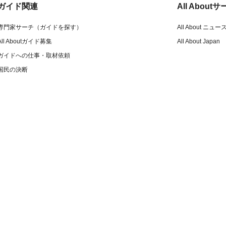
ガイド関連
All Abou
専門家サーチ（ガイドを探す）
All About ニュー
All Aboutガイド募集
All About Japan
ガイドへの仕事・取材依頼
国民の決断