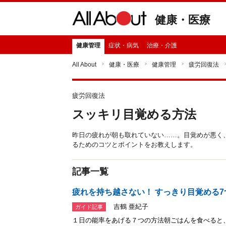
健康・医療
健康管理
症状・病気
治療・介護
All About
健康・医療
健康管理
疲労回復法
疲労回復法
スッキリ目覚める方法
昨日の疲れが朝も取れていない……。目覚めが悪く
るためのコツとポイントをお教えします。
記事一覧
疲れを持ち越さない！ すっきり目覚める7
吉鶴 亜紀子
ガイド記事
１日の能率をあげる７つの方法朝ごはんを食べると