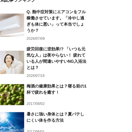
Q. 熱中症対策にエアコンをフル
稼働させています。「冷やし過
ぎも体に悪い」って本当でしょ
うか？
2026/07/09
疲労回復に逆効果!? 「いつも元
気な人」は夜やらない！ 疲れて
いる人が間違いやすいNG入浴法
とは？
2026/07/16
梅酒の健康効果とは？寝る前の1
杯で疲れを癒す！
2017/08/02
暑さに強い身体とは？夏バテし
にくい体を作る方法
2017/06/01