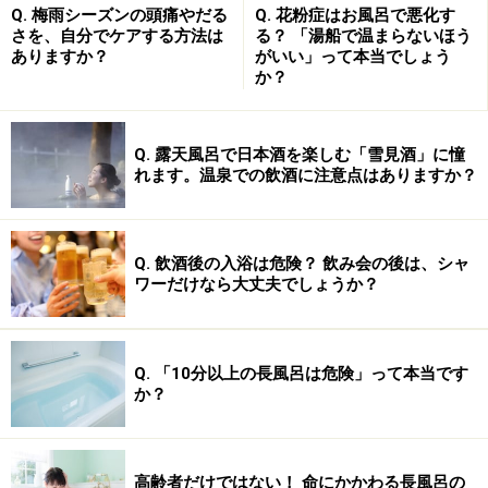
われています。
Q. 梅雨シーズンの頭痛やだる
Q. 花粉症はお風呂で悪化す
さを、自分でケアする方法は
る？ 「湯船で温まらないほう
ありますか？
がいい」って本当でしょう
薬用酒として重宝されてきた梅酒。このような良い成分
か？
を含んでいるので、夜に飲んで寝れば、1日の疲労回復
効果もたしかに期待できそうです。ただし、いくら体に
Q. 露天風呂で日本酒を楽しむ「雪見酒」に憧
良いからといって、「量が増えれば質が変わる」ので注
れます。温泉での飲酒に注意点はありますか？
意。 1日にコップ1杯程度を目安としましょう。
梅酒はいつごろ日本に広まったのでしょうか？ 意外と歴
Q. 飲酒後の入浴は危険？ 飲み会の後は、シャ
史が長い、梅酒のルーツについてもご紹介しましょう。
ワーだけなら大丈夫でしょうか？
Q. 「10分以上の長風呂は危険」って本当です
か？
梅酒誕生は江戸時代前期頃？ ルーツと日本
での梅酒の歴史
高齢者だけではない！ 命にかかわる長風呂の