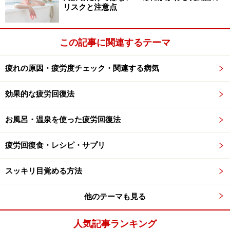
リスクと注意点
好みの梅酒を簡単に造れるのも梅酒の魅力！
この記事に関連するテーマ
古くから一般的な梅酒ですが、日本に広まったのはいつ
頃でしょうか？ チョーヤ梅酒の「
梅酒と歴史（チョーヤ
疲れの原因・疲労度チェック・関連する病気
梅酒株式会社）
」でも詳述されていますが、梅酒のルー
ツを知るのも面白いものです。
効果的な疲労回復法
そもそも「梅」は中国を原産とするバラ科の高木植物
お風呂・温泉を使った疲労回復法
で、日本には弥生時代に到来。当初は、漢方薬として用
いられていました。梅酒が誕生したのは江戸時代前期ご
疲労回復食・レシピ・サプリ
ろと考えられています。ただし、砂糖が手に入りにくか
スッキリ目覚める方法
ったため、普及したのは江戸時代後期になってから。梅
は保存食や家庭食として利用されており、梅干や梅酒と
他のテーマも見る
して保存していたのです。
人気記事ランキング
昭和の初期には、酒税法改正により家庭での梅酒造りが