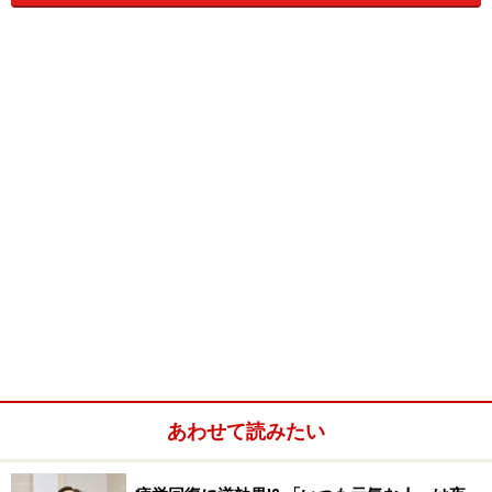
■ビタミン・ミネラル……疲労回復効果
梅はビタミンやミネラルを豊富に含んでいます。夏バテ
解消にも効果があるといわれています。ビタミンを多く
含んでいるという点で美容効果も期待できますね。
■アルコール……血行促進・寝つきをよくする効果
アルコールは血行を良くします。冬場など冷え症の方
は、血行が良くなることで手足の冷えも解消されるでし
ょう。リラックスすることで寝つきもよくなる効果も期
待できるでしょう。ただし飲みすぎは要注意！ 眠れない
からといってお酒の力を借りて寝ようとすると、飲酒量
がどんどん増えてしまったり、睡眠の質が落ちてしまっ
たりする悪影響も出てきます。不眠症などのせいで眠れ
あわせて読みたい
ない人は、アルコールではなく、適切に病院で処方され
た睡眠導入剤などを飲むのがよいでしょう。