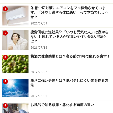
認められ、家庭で造る果実酒ブームが起こりました。現
Q. 熱中症対策にエアコンをフル稼働させていま
1
す。「冷やし過ぎも体に悪い」って本当でしょう
在でも家庭での梅酒造りは続いており、市場でもさまざ
か？
まな梅酒が売られるようになりました。およそ300年の
2026/07/09
歴史の中で、梅酒は日本人に愛され、受け継がれてきた
疲労回復に逆効果!? 「いつも元気な人」は夜やら
2
のです。
ない！ 疲れている人が間違いやすいNG入浴法と
は？
2026/07/16
最近はいろいろな種類の梅酒が売られています。梅酒仕
込みのシーズンに、甘さを抑えたり黒糖を入れたりと、
梅酒の健康効果とは？寝る前の1杯で疲れを癒す！
3
好みの梅酒を造るのもよいかもしれませんね。
2017/08/02
※記事内容は執筆時点のものです。最新の内容をご確認くださ
い。
暑さに強い身体とは？夏バテしにくい体を作る方
4
※当サイトにおける医師・医療従事者等による情報の提供は、診
法
断・治療行為ではありません。診断・治療を必要とする方は、適
切な医療機関での受診をおすすめいたします。記事内容は執筆者
2017/06/01
個人の見解によるものであり、全ての方への有効性を保証するも
のではありません。当サイトで提供する情報に基づいて被ったい
お風呂で治る頭痛・悪化する頭痛の違い
かなる損害についても、当社、各ガイド、その他当社と契約した
5
情報提供者は一切の責任を負いかねます。