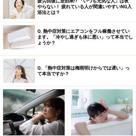
疲労回復に逆効果!? 「いつも元気な人」は夜
やらない！ 疲れている人が間違いやすいNG入
浴法とは？
Q. 熱中症対策にエアコンをフル稼働させてい
ます。「冷やし過ぎも体に悪い」って本当でし
ょうか？
Q. 「熱中症対策は梅雨明けからでは遅い」っ
て本当ですか？
■酸味……食欲増進効果・便秘や下痢にも
梅の酸味が唾液や胃液の分泌を促し、食欲を増進させる
効果があります。食前酒としてとてもお勧め。また胃や
腸を助ける働きがあり、便秘や下痢にも効果があるとい