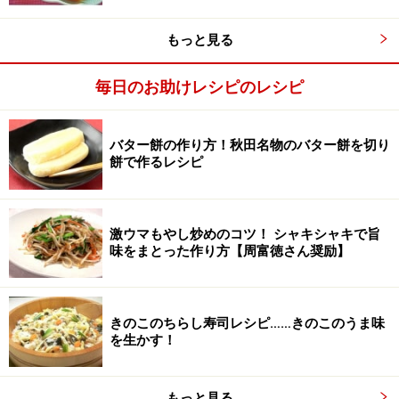
もっと見る
毎日のお助けレシピのレシピ
鶏肉を敷き詰める。
2
バター餅の作り方！秋田名物のバター餅を切り
内釜の底に、鶏肉を敷き詰める。
餅で作るレシピ
激ウマもやし炒めのコツ！ シャキシャキで旨
味をまとった作り方【周富徳さん奨励】
きのこのちらし寿司レシピ……きのこのうま味
を生かす！
もっと見る