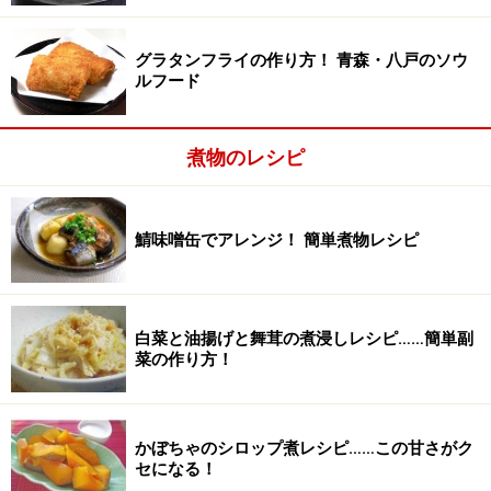
胸肉は一口大に削ぎ切りし、ボウルに入れ、調味料を全
グラタンフライの作り方！ 青森・八戸のソウ
部入れて混ぜる。
ルフード
鶏肉の代わりに豚バラ肉の薄切りを使っても良い。
煮物のレシピ
鯖味噌缶でアレンジ！ 簡単煮物レシピ
白菜と油揚げと舞茸の煮浸しレシピ……簡単副
菜の作り方！
かぼちゃのシロップ煮レシピ……この甘さがク
セになる！