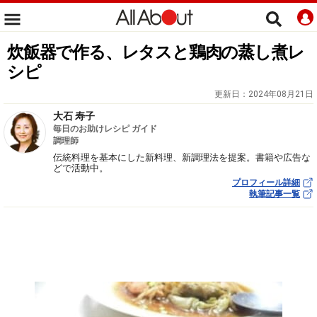
炊飯器で作る、レタスと鶏肉の蒸し煮レ
シピ
更新日：
2024年08月21日
大石 寿子
毎日のお助けレシピ ガイド
調理師
伝統料理を基本にした新料理、新調理法を提案。書籍や広告な
どで活動中。
プロフィール詳細
執筆記事一覧