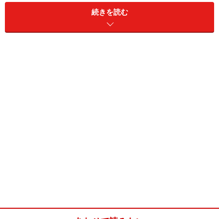
続きを読む
お釜で、レタスと鶏肉の蒸し煮(5合炊き炊
飯器用)
■
レタスと鶏肉の蒸し煮の材料
レタス
1個
もやし
150g
鶏胸肉
200g（豚バラ肉でも可）