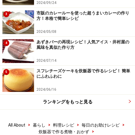
2024/09/24
市販のカレールーを使った超うまいカレーの作り
3
方！本格で簡単レシピ
2024/05/08
あずきバーの再現レシピ！人気アイス・井村屋の
4
風味を真似た作り方
2024/07/14
スフレチーズケーキを炊飯器で作るレシピ！ 簡単
5
にふわふわに
2024/06/16
レタスは芯をくり抜く。
4
ランキングをもっと見る
レタスは芯をくり抜いて手で4つにちぎる。
>
>
>
>
All About
暮らし
料理レシピ
毎日のお助けレシピ
>
炊飯器で作る煮物・おかず