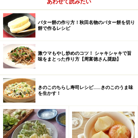
あわせて読みたい
■
調味料
バター餅の作り方！秋田名物のバター餅を切り
ニンニク
小さじ1/2 （みじん切り）
餅で作るレシピ
生姜
小さじ1/4 （みじん切り）
豆板醤
小さじ1/3
激ウマもやし炒めのコツ！ シャキシャキで旨
味をまとった作り方【周富徳さん奨励】
酒
大さじ1
砂糖
小さじ1
きのこのちらし寿司レシピ……きのこのうま味
を生かす！
醤油
大さじ2と1/2
ごま油
大さじ1
塩
少々
こしょう
少々