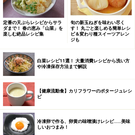
定番の天ぷらレシピからサラ
旬の新玉ねぎを味わい尽く
ダまで！ 春の恵み「山菜」を
す！ 丸ごと楽しめる簡単レシ
楽しむ絶品レシピ集
ピ＆変わり種スイーツアレン
ジも
白菜レシピ11選！ 大量消費レシピから洗い方
や冷凍保存方法まで解説
【健康流動食】カリフラワーのポタージュレシ
ピ
お釜で、レタスと鶏肉の蒸し煮の作り方・
手順
■
レタスと鶏肉の蒸し煮の作り方
冷凍卵で作る、卵黄の味噌漬けレシピ……美味
しいおつまみ！
胸肉は一口大に切り、調味料を入れる。
1