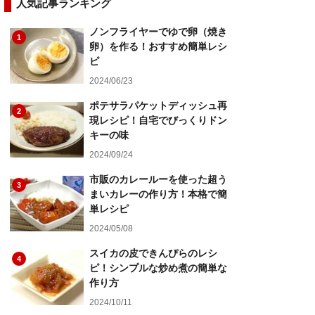
人気記事ランキング
ノンフライヤーでゆで卵（焼き
1
卵）を作る！おすすめ簡単レシ
ピ
2024/06/23
ポテサラパケットディッシュ再
2
現レシピ！自宅でびっくりドン
キーの味
2024/09/24
市販のカレールーを使った超う
3
まいカレーの作り方！本格で簡
単レシピ
2024/05/08
スイカの皮できんぴらのレシ
4
ピ！シンプルな炒め煮の簡単な
作り方
2024/10/11