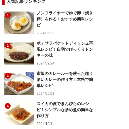
人気記事ランキング
ノンフライヤーでゆで卵（焼き
1
卵）を作る！おすすめ簡単レシ
ピ
2024/06/23
ポテサラパケットディッシュ再
2
現レシピ！自宅でびっくりドン
キーの味
2024/09/24
市販のカレールーを使った超う
3
まいカレーの作り方！本格で簡
単レシピ
2024/05/08
スイカの皮できんぴらのレシ
4
ピ！シンプルな炒め煮の簡単な
作り方
2024/10/11