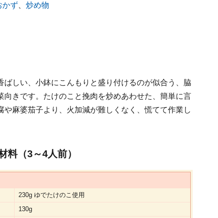
おかず
、
炒め物
香ばしい、小鉢にこんもりと盛り付けるのが似合う、脇
菜向きです。たけのこと挽肉を炒めあわせた、簡単に言
腐や麻婆茄子より、火加減が難しくなく、慌てて作業し
材料（3～4人前）
230g ゆでたけのこ使用
130g