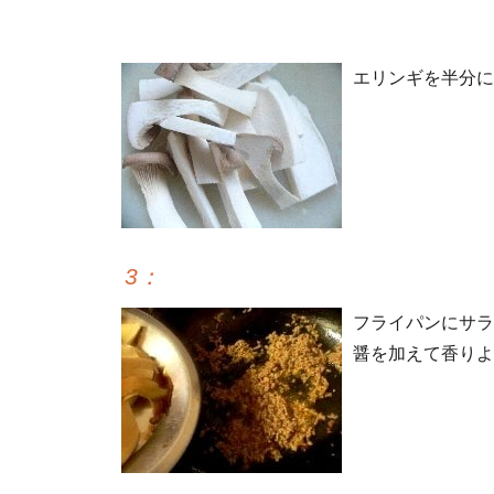
エリンギを半分に
3
：
フライパンにサラ
醤を加えて香りよ