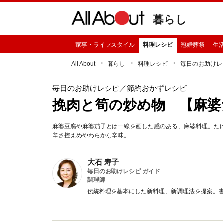
暮らし
家事・ライフスタイル
料理レシピ
冠婚葬祭
生
All About
暮らし
料理レシピ
毎日のお助けレ
毎日のお助けレシピ
／節約おかずレシピ
挽肉と筍の炒め物 【麻婆
麻婆豆腐や麻婆茄子とは一線を画した感のある、麻婆料理。た
辛さ控えめやわらかな辛味。
大石 寿子
毎日のお助けレシピ ガイド
調理師
伝統料理を基本にした新料理、新調理法を提案。