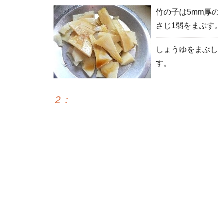
竹の子は5mm厚
さじ1弱をまぶす
しょうゆをまぶし
す。
2
：