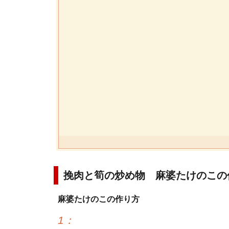
挽肉と筍の炒め物 麻婆たけのこの
麻婆たけのこの作り方
1
：