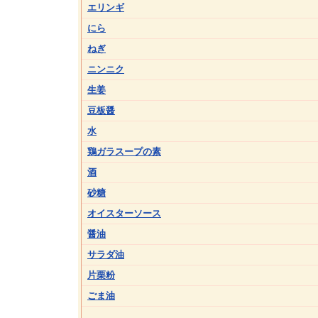
エリンギ
にら
ねぎ
ニンニク
生姜
豆板醤
水
鶏ガラスープの素
酒
砂糖
オイスターソース
醤油
サラダ油
片栗粉
ごま油