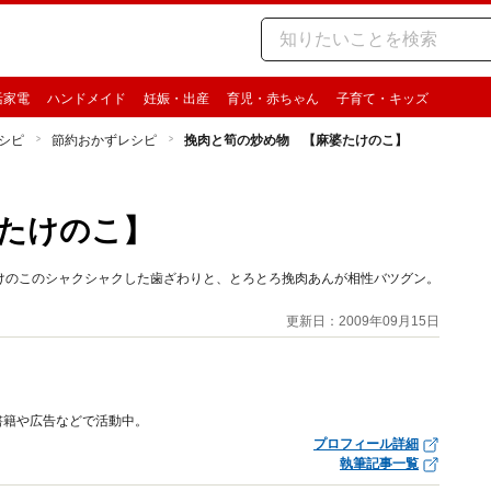
活家電
ハンドメイド
妊娠・出産
育児・赤ちゃん
子育て・キッズ
シピ
節約おかずレシピ
挽肉と筍の炒め物 【麻婆たけのこ】
たけのこ】
けのこのシャクシャクした歯ざわりと、とろとろ挽肉あんが相性バツグン。
更新日：2009年09月15日
書籍や広告などで活動中。
プロフィール詳細
執筆記事一覧