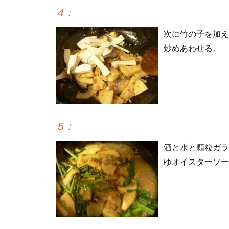
4
：
次に竹の子を加え
炒めあわせる。
5
：
酒と水と顆粒ガラ
ゆオイスターソー