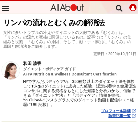
リンパの流れとむくみの解消法
女性に多いトラブルの冷えやダイエットの大敵である「むくみ」は、
「リンパ」の流れと密接に関係しているもの。記事では「リンパ」の仕
組みと役割、「むくみ」の原因、そして、顔・手・脚別に「むくみ」の
原因と解消法をご紹介します。
更新日：
2009年10月01日
和田 清香
ダイエット・ボディケア ガイド
AFPA Nutrition & Wellness Cousultant Certification
NYで学んだボディケア術、350種類以上のダイエット法を体験
して15kgのダイエットに成功した経験、認定栄養学＆健康促進
コンサルに関する資格をもとにした知識と分析力から、信頼で
きる「ダイエット方法」と「ボディケア」情報を提供。
YouTube&インスタグラムでのダイエット動画も配信中（＊経
歴にURL記載）。
プロフィール詳細
執筆記事一覧