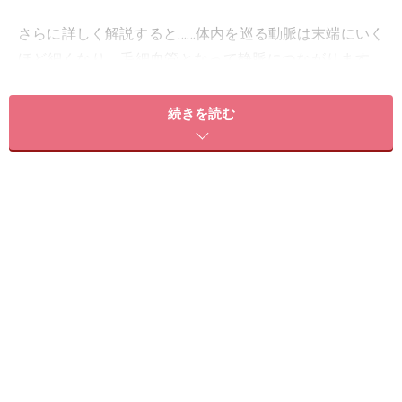
さらに詳しく解説すると……体内を巡る動脈は末端にいく
ほど細くなり、毛細血管となって静脈につながります。
この毛細血管にはすき間があり、そこから血液の成分の
一部が漏れ出て細胞の間を流れます。この流れ出たもの
続きを読む
は「細胞間液」と呼ばれ、細胞内に必要な成分を行き渡
らせた後、一部がリンパ管に入ってリンパ液となりま
す。その際、不要になった老廃物も一緒にリンパ管へ回
収されるわけですが、リンパの流れが悪いと細胞間液が
回収されずに、余分な水分や老廃物が細胞内に溜まって
しまいます。この状態がむくみです。