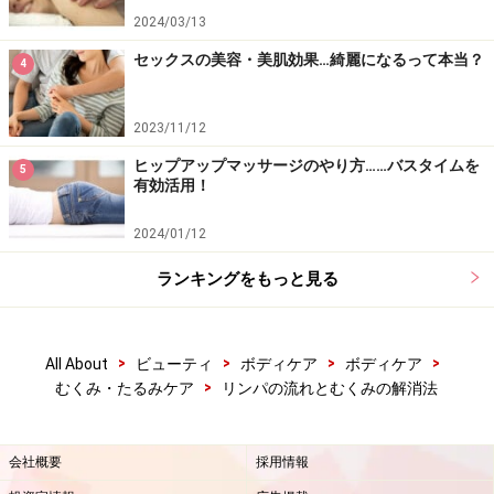
2024/03/13
セックスの美容・美肌効果…綺麗になるって本当？
4
2023/11/12
ヒップアップマッサージのやり方……バスタイムを
5
有効活用！
2024/01/12
ランキングをもっと見る
>
>
>
>
All About
ビューティ
ボディケア
ボディケア
>
むくみ・たるみケア
リンパの流れとむくみの解消法
会社概要
採用情報