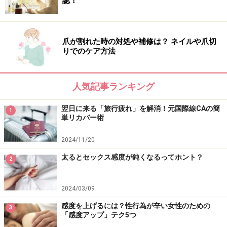
認！
爪が割れた時の対処や補修は？ ネイルや爪切
りでのケア方法
人気記事ランキング
翌日に来る「旅行疲れ」を解消！元国際線CAの簡
1
単リカバー術
2024/11/20
太るとセックス感度が鈍くなるってホント？
2
2024/03/09
感度を上げるには？性行為が辛い女性のための
3
「感度アップ」テク5つ