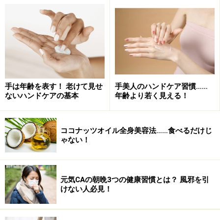
かせない浄化システムと体を守る免疫機能をもつのはも
ちろんのこと、ダイエット＆デトックスといった美容面
においても重要なのです。
※記事内容は執筆時点のものです。最新の内容をご確認くださ
い。
手は年齢を表す！ 老けて見せ
手美人のハンドケア習慣……
※個人の体質、また、誤った方法による実践に起因して肌荒れや
ないハンドケアの基本
年齢より若く見える！
不調を引き起こす場合があります。実践の際には、必ず自身の体
質及び健康状態を十分に考慮し、正しい方法で行ってください。
また、全ての方への有効性を保証するものではありません。
ココナッツオイル全身美容法……食べるだけじ
ゃない！
次のページへ
1
/
4
元気CAの朝晩3つの健康習慣とは？ 風邪を引
けない人必見！