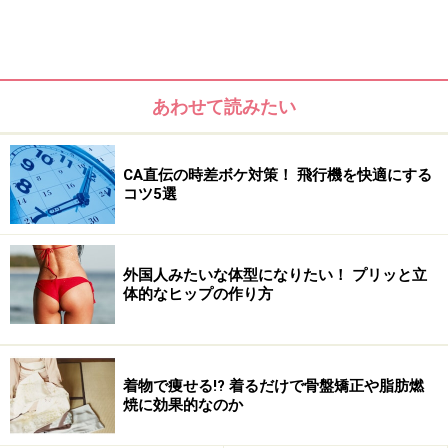
あわせて読みたい
CA直伝の時差ボケ対策！ 飛行機を快適にする
コツ5選
リンパの仕組みと役割
外国人みたいな体型になりたい！ プリッと立
リンパとは、全身に網目のように張り巡らされているも
体的なヒップの作り方
ので、免疫機能に関わるほか、細胞から排出された老廃
物を運ぶ排水溝のような役割を果たしています。またこ
のリンパには、体内を巡って水分や老廃物を運搬する
着物で痩せる!? 着るだけで骨盤矯正や脂肪燃
「リンパ管」と、リンパ液を集めて浄化するフィルター
焼に効果的なのか
のような働きをしている「リンパ節」（首、脇、脚の付
け根などにある）があります。つまり、リンパは体に欠