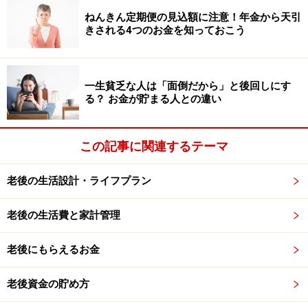
ねんきん定期便の見込額に注意！年金から天引
きされる4つのお金を知っておこう
でも自宅内だけで事足りる生活をしていると、だんだん
外出がおっくうになってきます。これは認知機能の低下
につながり、危険です。屋外での活動を少しずつ加えて
一生貧乏な人は「面倒だから」と後回しにす
いきましょう。
る？ お金が貯まる人との違い
公益財団法人長寿科学振興財団 健康長寿ネットは
この記事に関連するテーマ
こちら
老後の生活設計・ライフプラン
ラジオ体操第1（NHK）YouTubeは
こちら
NHK「テレビ体操」YouTubeは
こちら
老後の生活費と家計管理
ご当地体操マップ（厚生労働省）は
こちら
老後にもらえるお金
老後資金の貯め方
健康維持には一日5000歩～8000歩