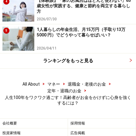
【体験談】「家のお風呂はほとんど使わない」65
4
歳女性が実践する、健康と節約を両立する暮らし
1000歩増やすことで死亡リスクが23%低下し、フレイル
方
の高齢者は5000歩を超えると死亡リスクが減少する。
2026/07/30
＊
高齢者の寿命延長に必要な歩数は？
1人暮らしの年金生活、月15万円（手取り13万
5
5000 円）でどうやって暮らせばいい？
（２）
中之条研究（東京都健康長寿医療センター研究
2026/04/11
所）：
健康状態を良好に保つためには、歩数が平均して1日
ランキングをもっと見る
8000歩程度で、そのうち速歩き（中強度の活動）が平均
して一日に20分程度含まれるのが望ましい。
＊
東京都 健康長寿医療センター「研究所NEWS No,265
>
>
>
All About
マネー
退職金・老後のお金
>
定年・退職のお金
2014.11」
人生100年をワクワク過ごす！高齢者がお金をかけずに心身を強く
するには？
ウォーキングは思いのほか身体に負担がかかりますの
で、ウォーミングアップ（＊）とクールダウン(＊）を必
会社概要
採用情報
ず行いましょう。また、小牧市の「歩く知恵袋 （「歩
投資家情報
広告掲載
数」「速歩き」と「予防（改善）できる病気・病態)」