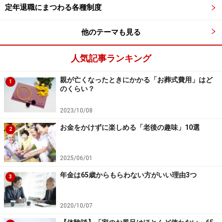
定年退職にまつわる各種制度
コロナ禍で目立ったのが散歩やウォーキングを楽しんで
いる人たちです。どちらも体脂肪燃焼や体質改善、生活
他のテーマも見る
習慣病予防に効果的と言われる有酸素運動です。
人気記事ランキング
広辞苑には、散歩は「気晴らしや健康のために、ぶらぶ
親が亡くなったときにかかる「お葬式費用」はど
ら歩くこと」、ウォーキングは「健康増進や運動のため
1
のくらい？
に歩くこと」とあります。いずれであっても目標歩数
は、寿命延長や健康維持に関する次の2つの研究結果か
2023/10/08
ら、5000～8000歩と考えていいようです。これは、掃除
お金をかけずに楽しめる「老後の趣味」10選
2
や家事、買い物など日常生活の歩数も含みます。
2025/06/01
（１）
「毎日の歩数と死亡との量反応関係を解明」（早
年金は65歳からもらわない方がいい理由3つ
稲田大スポーツ科学学術院の渡辺助教授や京都先端科学
3
大学の木村客員研究員らとの共同研究）：
高齢者全体の長寿効果は、一日5000歩から7000歩で頭打
2020/10/07
ちになる。1日当たりの歩数が5000歩未満の高齢者は