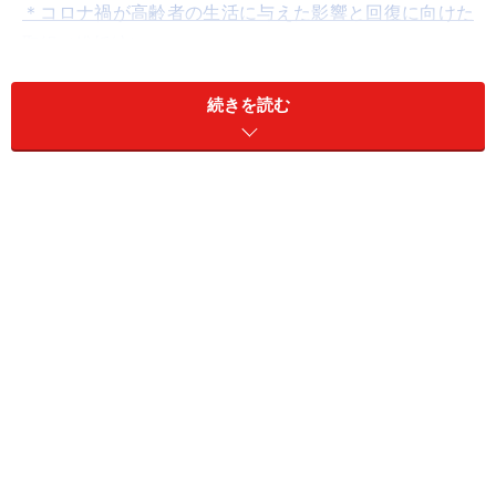
＊コロナ禍が高齢者の生活に与えた影響と回復に向けた
取組（総括編）
続きを読む
歩くと疲れる、痩せてきた、外出がおっくう、はフレイルの
サイン！ 屋内でも杖を使って歩きましょう