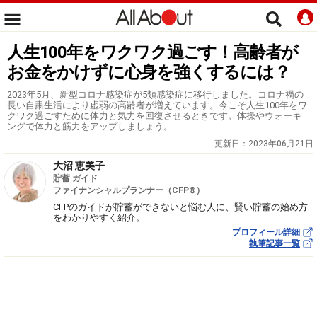
人生100年をワクワク過ごす！高齢者が
お金をかけずに心身を強くするには？
2023年5月、新型コロナ感染症が5類感染症に移行しました。コロナ禍の
長い自粛生活により虚弱の高齢者が増えています。今こそ人生100年をワ
クワク過ごすために体力と気力を回復させるときです。体操やウォーキ
ングで体力と筋力をアップしましょう。
更新日：
2023年06月21日
大沼 恵美子
貯蓄 ガイド
ファイナンシャルプランナー（CFP®）
CFPのガイドが貯蓄ができないと悩む人に、賢い貯蓄の始め方
をわかりやすく紹介。
プロフィール詳細
執筆記事一覧