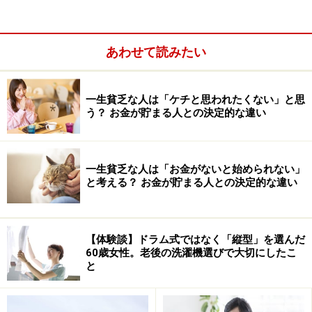
あわせて読みたい
一生貧乏な人は「ケチと思われたくない」と思
う？ お金が貯まる人との決定的な違い
一生貧乏な人は「お金がないと始められない」
と考える？ お金が貯まる人との決定的な違い
フレイルとは、加齢により身体的機能と認知機能が低下
し、「健康」と「要介護」の中間の「虚弱」の状態を指
します。放っておくと要介護や寝たきりにつながりま
【体験談】ドラム式ではなく「縦型」を選んだ
す。要支援・要介護になるのは嫌、できればピンピンコ
60歳女性。老後の洗濯機選びで大切にしたこ
ロリで生き抜きたい、と考える人は、できるだけ早く体
と
力回復を目指し行動を起こしましょう。まずは、自宅で
気軽に参加できる体操をご紹介します。もちろん無料で