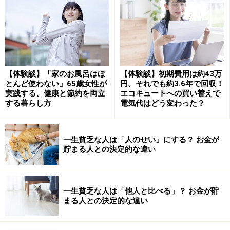
す！
ラジオ体操やテレビ体操は優れもの
知らない人はいないというラジオ体操やNHKのテレビ体
【体験談】「家のお風呂はほ
【体験談】初期費用は約43万
とんど使わない」65歳女性が
円、それでも約3.6年で回収！
操は毎日決まった時間に放送されているので参加しやす
実践する、健康と節約を両立
エコキュートへの買い替えで
く、生活のリズムが整うというメリットもあります。
する暮らし方
電気代はどう変わった？
ラジオ体操第1は3分強という短さの中に13種類のパター
一生貧乏な人は「人のせい」にする？ お金が
ンの体の動きがあり、「肩こりの改善、呼吸機能の促
貯まる人との決定的な違い
進、消化器の働きを改善、腰痛の予防が期待できる体操
が含まれています（公益財団法人長寿科学振興財団 健
康長寿ネット）」。YouTubeであれば、時間に関係なく
一生貧乏な人は「他人と比べる」？ お金が貯
いつでも楽しくできます。ラジオ体操のほかにも全国の
まる人との決定的な違い
自治体が介護予防のため考案した体操の動画（ご当地体
操マップ（厚生労働省））もなかなか楽しめます。