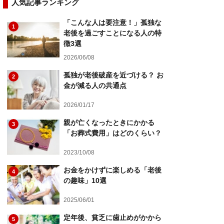
人気記事ランキング
「こんな人は要注意！」孤独な
1
老後を過ごすことになる人の特
徴3選
2026/06/08
孤独が老後破産を近づける？ お
2
金が減る人の共通点
2026/01/17
親が亡くなったときにかかる
3
「お葬式費用」はどのくらい？
2023/10/08
お金をかけずに楽しめる「老後
4
の趣味」10選
2025/06/01
定年後、貧乏に歯止めがかから
5