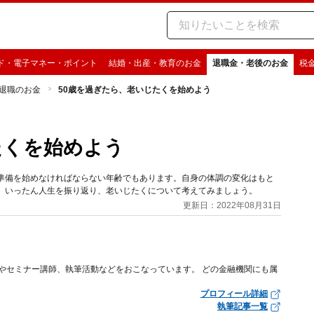
ド・電子マネー・ポイント
結婚・出産・教育のお金
退職金・老後のお金
税
退職のお金
50歳を過ぎたら、老いじたくを始めよう
たくを始めよう
て準備を始めなければならない年齢でもあります。自身の体調の変化はもと
ら、いったん人生を振り返り、老いじたくについて考えてみましょう。
更新日：2022年08月31日
務やセミナー講師、執筆活動などをおこなっています。 どの金融機関にも属
プロフィール詳細
執筆記事一覧