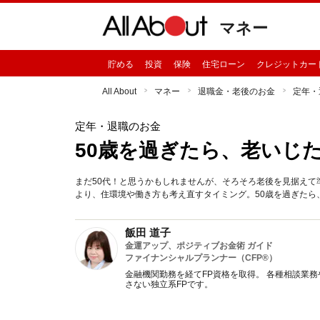
マネー
貯める
投資
保険
住宅ローン
クレジットカー
All About
マネー
退職金・老後のお金
定年・
定年・退職のお金
50歳を過ぎたら、老いじ
まだ50代！と思うかもしれませんが、そろそろ老後を見据え
より、住環境や働き方も考え直すタイミング。50歳を過ぎた
飯田 道子
金運アップ、ポジティブお金術 ガイド
ファイナンシャルプランナー（CFP®）
金融機関勤務を経てFP資格を取得。 各種相談業
さない独立系FPです。