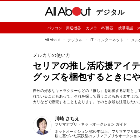
デジタル
パソコン・周辺機器
カメラ・AV機器
携帯電話・
All About
デジタル
IT・インターネット
メル
メルカリの使い方
セリアの推し活応援アイテ
グッズを梱包するときに
自分の好きなキャラクターなどの「推し」を応援する活動とし
れていることもあって、それを探して買うこともありますよね
カリなどで販売することもあります。そのとき最も注意したい
川崎 さちえ
フリマアプリ・ネットオークション ガイド
ネットオークション歴20年以上、フリマアプリ歴
験に基づいた実践型のフリマアプリやオークショ