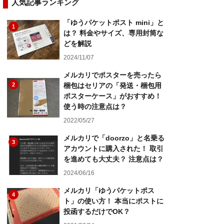
人気記事ランキング
「ゆうパケットポスト mini」と
1
は？ 料金やサイズ、専用封筒な
どを解説
2024/11/07
メルカリでポスターを売ったら
2
梱包はセリアの「発送・梱包用
ポスターケース」がおすすめ！
使う時の注意点は？
2022/05/27
メルカリで「doorzo」と名乗る
3
アカウントに購入された！ 取引
を進めても大丈夫？ 注意点は？
2024/06/16
メルカリ「ゆうパケットポス
4
ト」の使い方！ 本当にポストに
投函するだけでOK？