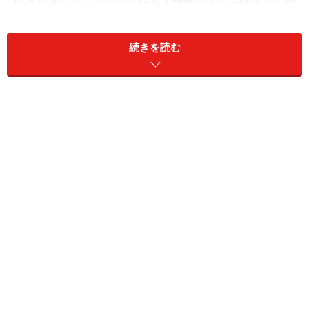
に、またはお子様と一緒に挑戦して、お正月気分を味わ
いましょう！
続きを読む
【INDEX】
怪獣トントン相撲
ピカソもびっくり！福笑い
寒空にあげよう！『たこあげ』のカイト