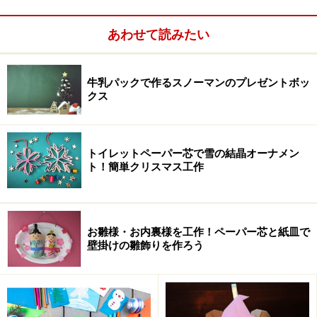
あわせて読みたい
世界にひとつだけの万華鏡
牛乳パックで作るスノーマンのプレゼントボッ
まるめて作るオリジナルだるま
クス
不要な紙でリサイクル！ポチ袋
素敵にアレンジ！ポチ袋
トイレットペーパー芯で雪の結晶オーナメン
無料素材ダウンロードで作れるポチ袋
ト！簡単クリスマス工作
ペーパークラフトで作って遊べる干支や鏡餅・凧
予算400円から！おしゃれなお正月飾り
お雛様・お内裏様を工作！ペーパー芯と紙皿で
100均材料でできる！ピエロ貯金箱
壁掛けの雛飾りを作ろう
スノーマンのプレゼントボックス
子ブタのラッキー貯金箱
きらきらスノードーム