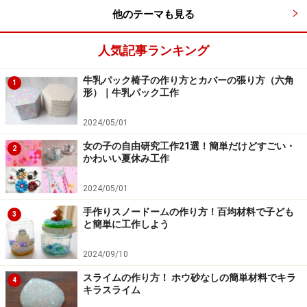
お正月工作『ピカソもびっくり！福笑い』の材料は、紙
他のテーマも見る
ねんどと絵の具。紙ねんどで顔のパーツを作り、乾かし
てから絵の具で着色します。カラフルにあり得ない色を
人気記事ランキング
塗ると、より楽しめます！ 遊びあきたら、ボンドでパー
牛乳パック椅子の作り方とカバーの張り方（六角
ツを接着してオブジェとして飾っておくのも◎。
1
形）｜牛乳パック工作
■参考記事
2024/05/01
手作りおもちゃで和正月！
女の子の自由研究工作21選！簡単だけどすごい・
2
かわいい夏休み工作
2024/05/01
ポリ袋でお正月工作・製作！
手作りスノードームの作り方！百均材料で子ども
寒空にあげよう！『たこあげ』のカイト
3
と簡単に工作しよう
2024/09/10
スライムの作り方！ ホウ砂なしの簡単材料でキラ
ポリ袋カイト（出典：「
手作りおもちゃで和正月！
」）
4
キラスライム