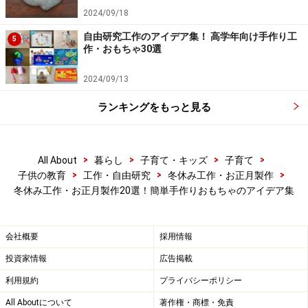
お正月工作『ポリ袋カイト』の材料は、ポリ袋、新聞
2024/09/18
紙、竹ひご2本、つまようじ2本、たこ糸。新聞紙を型紙
自由研究工作のアイデア集！ 高学年向け手作り工
にして切り取ったポリ袋に、竹ひごを固定して骨組みに
5
作・おもちゃ30選
し、つまようじを使って穴を作り、たこ糸を通して完成
です！最後にお絵かきをしてオリジナルのたこに仕上げ
2024/09/13
れば、籠もりがちな現代っ子たちも喜んで駆け回ること
ランキングをもっと見る
でしょう。
■参考記事
>
>
>
>
All About
暮らし
子育て・キッズ
子育て
手作りおもちゃで和正月！
>
>
>
子供の教育
工作・自由研究
冬休み工作・お正月製作
冬休み工作・お正月製作20選！簡単手作りおもちゃのアイデア集
会社概要
採用情報
投資家情報
広告掲載
利用規約
プライバシーポリシー
All Aboutについて
著作権・商標・免責