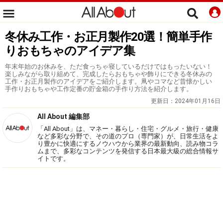
冬休み工作・お正月製作20選！簡単手作
りおもちゃのアイデア集
年末年始のお休みを、ただ食っちゃ寝しているだけではもったいない！
楽しみながら取り組めて、完成したらおもちゃや飾りにできる冬休みの
工作・お正月製作のアイデアをご紹介します。凧やコマなど昔懐かしい
手作りおもちゃや工作定番の貯金箱の手作り方法を紹介します。
更新日：
2024年01月16日
All About 編集部
「All About」は、マネー・暮らし・住宅・グルメ・旅行・健康
など多彩な分野で、その道のプロ（専門家）が、日常生活をよ
り豊かに快適にするノウハウから業界の最新動向、読み物コラ
ムまで、多彩なコンテンツを発信する日本最大級の総合情報サ
イトです。