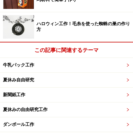
お正月工作『怪獣トントン相撲』の材料は、20cm四方く
らいの箱と紙、力士用の厚紙。紙を貼って土俵らしく見
た目を整えた箱の上で、厚紙を切って作った力士を戦わ
ハロウィン工作！毛糸を使った蜘蛛の巣の作り
せて遊びます。シンプルなおもちゃなので簡単に作れま
方
すが、意外と熱中しちゃうかも⁉
この記事に関連するテーマ
■参考記事
手作りおもちゃで和正月！
牛乳パック工作
夏休み自由研究
紙ねんどでお正月工作・製作！
ピカソもびっくり！福笑い
新聞紙工作
夏休みの自由研究工作
ピカソもびっくり！福笑い（出典：「
手作りおもちゃで和正月！
」）
ダンボール工作