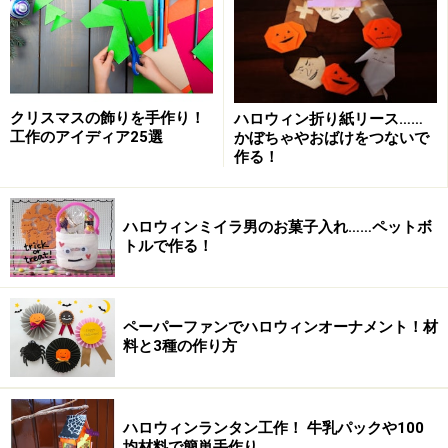
貼って手作り！地球儀ランプシェード
顔が変わるたぬきのでんでん太鼓
リズム感が勝負のびゅんびゅんゴマ
頭と手先を鍛えるビー玉迷路
クリスマスの飾りを手作り！
ハロウィン折り紙リース……
工作のアイディア25選
かぼちゃやおばけをつないで
誰もが遊んだ懐かしおもちゃ・野球盤
作る！
あったか毛糸のポンポン
ハロウィンミイラ男のお菓子入れ……ペットボ
トルで作る！
紙と箱でお正月工作・製作！
怪獣トントン相撲
ペーパーファンでハロウィンオーナメント！材
料と3種の作り方
怪獣トントン相撲（出典：「
手作りおもちゃで和正月！
」）
ハロウィンランタン工作！ 牛乳パックや100
均材料で簡単手作り