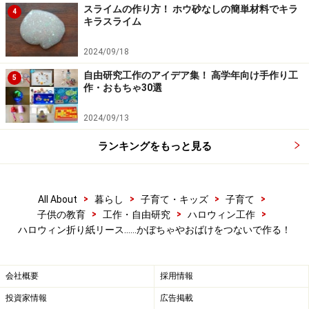
スライムの作り方！ ホウ砂なしの簡単材料でキラ
4
1.折り紙を半分に折り開きます。折り目に合わせて下部
キラスライム
両端を折ります。
2024/09/18
自由研究工作のアイデア集！ 高学年向け手作り工
5
作・おもちゃ30選
真ん中の線に合わせて折ってね
2.上部も真ん中の線に合わせて両端を折ります。
2024/09/13
ランキングをもっと見る
上部分も真ん中の線に合わせて折ってね
>
>
>
>
3.上部下部を図の様に折ります。
All About
暮らし
子育て・キッズ
子育て
>
>
>
子供の教育
工作・自由研究
ハロウィン工作
ハロウィン折り紙リース……かぼちゃやおばけをつないで作る！
おばけの頭部分と足の部分を折るよ
会社概要
採用情報
4.裏返し、折り紙にペンでおばけの顔を描くと完成で
投資家情報
広告掲載
す。