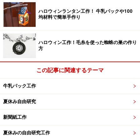
中を開いて…
ハロウィンランタン工作！ 牛乳パックや100
3.裏も開き四角にします。
均材料で簡単手作り
四角にするよ
ハロウィン工作！毛糸を使った蜘蛛の巣の作り
方
4.図の様に両端を内側に折ります。
この記事に関連するテーマ
上下、内側に折り込むよ
牛乳パック工作
5.カボチャの上部を内側に折ります。
夏休み自由研究
カボチャの上部分を折り込むよ
新聞紙工作
6.カボチャの下部を内側に折ります。
夏休みの自由研究工作