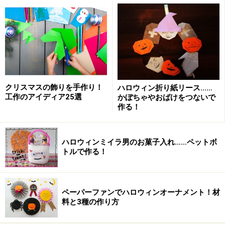
材料：折り紙（オレンジ色、黒色、他好きな色）、トイ
レットペーパー芯、セロハンテープ、ペン、ハサミ、木
工用ボンド、リボン
ハロウィン折り紙"カボチャおばけ"の折り
クリスマスの飾りを手作り！
ハロウィン折り紙リース……
方
工作のアイディア25選
かぼちゃやおばけをつないで
作る！
1.カボチャおばけは、まず折り紙を半分に折り、さらに
半分に折って三角にします。
ハロウィンミイラ男のお菓子入れ……ペットボ
トルで作る！
まずは三角に折るよ
2.中を開きます。
ペーパーファンでハロウィンオーナメント！材
料と3種の作り方