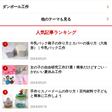
裏返した所です！カボチャの下部分も折り込んでね
ダンボール工作
7.カボチャの横部分を内側に折ります。
他のテーマも見る
人気記事ランキング
カボチャの横部分を折り込むよ
牛乳パック椅子の作り方とカバーの張り方（六角
1
8.表に返し、折り紙にペンでカボチャおばけの顔を描く
形）｜牛乳パック工作
と完成です。
2024/05/01
女の子の自由研究工作21選！簡単だけどすごい・
2
かわいい夏休み工作
折り紙にペンで顔を描いたら、ハロウィンカボチャおばけの
2024/05/01
出来上がり！
手作りスノードームの作り方！百均材料で子ども
3
と簡単に工作しよう
2024/09/10
ハロウィン折り紙"おばけ"の折り方