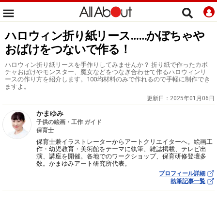
ハロウィン折り紙リース……かぼちゃや
おばけをつないで作る！
ハロウィン折り紙リースを手作りしてみませんか？ 折り紙で作ったカボ
チャおばけやモンスター、魔女などをつなぎ合わせて作るハロウィンリ
ースの作り方を紹介します。100均材料のみで作れるので手軽に制作でき
ますよ。
更新日：
2025年01月06日
かまゆみ
子供の絵画・工作 ガイド
保育士
保育士兼イラストレーターからアートクリエイターへ。絵画工
作・幼児教育・美術館をテーマに執筆、雑誌掲載、テレビ出
演、講座を開催。各地でのワークショップ、保育研修登壇多
数。かまゆみアート研究所代表。
プロフィール詳細
執筆記事一覧