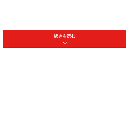
続きを読む
ハロウィン折り紙"カボチャおばけ"の折り方
ハロウィン折り紙"おばけ"の折り方
ハロウィン折り紙"ドラキュラ"の折り方
ハロウィン折り紙"お墓"の折り方
ハロウィン折り紙"魔女"の折り方
折り紙ハロウィンキャラクターでリース作り
折り紙で作ったキャラクターで人形作りも
折り紙キャライラストのハッピーハロウィン！