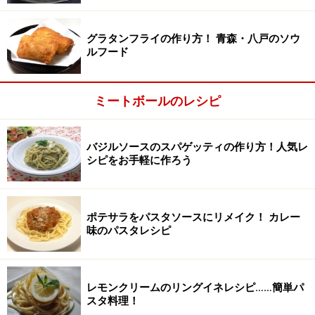
粉チーズ
大さじ2
グラタンフライの作り方！ 青森・八戸のソウ
バジル
適量
ルフード
トマトソースとホワイトソースは電子レンジで簡単に作
ミートボールのレシピ
れますが、市販のものを使えば更に簡単です。どちらも
分量通りでなくても（多少、少なくても多くても）かま
いません。
バジルソースのスパゲッティの作り方！人気レ
シピをお手軽に作ろう
ミートボールスパゲッティの作り方・手順
■
ソースを作る（または市販のソースを用意する）
ポテサラをパスタソースにリメイク！ カレー
味のパスタレシピ
ホワイトソースをレンジで作る
1
室温のバター10gと小麦粉大さじ2を練り混ぜ、牛乳
200ccで伸ばし、レンジで1分加熱しては混ぜてを3回く
レモンクリームのリングイネレシピ……簡単パ
スタ料理！
り返し、塩とこしょうで調味する。