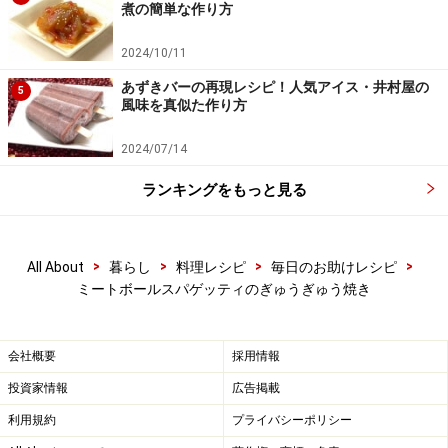
煮の簡単な作り方
2024/10/11
あずきバーの再現レシピ！人気アイス・井村屋の
5
風味を真似た作り方
2024/07/14
ランキングをもっと見る
>
>
>
>
All About
暮らし
料理レシピ
毎日のお助けレシピ
ミートボールスパゲッティのぎゅうぎゅう焼き
会社概要
採用情報
投資家情報
広告掲載
利用規約
プライバシーポリシー
その他の材料を混ぜる
4