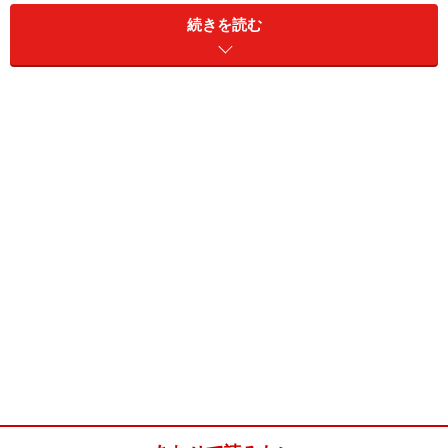
そんな、取り分け難さを解消するために思いついたの
続きを読む
が、小分けにして並べて焼くことです。これなら楽々と
好き分だけ綺麗に取り分けることができます。
オーブンの天板にトマトソースを敷き、茹でたスパゲテ
ィをグルグル巻きにして鳥の巣のように置き、その上に
ホワイトソースとミートボールをのせて、粉チーズをか
けてオーブンかグリルで焼きます。
ミートボールスパゲッティ(5~8人分)
■
ミートボール
合いびき肉
500g
塩
小さじ1