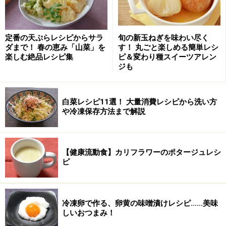
塩
茹で用 少々
定番の天ぷらレシピからサラ
旬の新玉ねぎを味わい尽く
ダまで！ 春の恵み「山菜」を
す！ 丸ごと楽しめる簡単レシ
楽しむ絶品レシピ集
ピ＆変わり種スイーツアレン
ジも
白菜レシピ11選！ 大量消費レシピから洗い方
や冷凍保存方法まで解説
【健康流動食】カリフラワーのポタージュレシ
ピ
■
ソース・その他
トマトソース
400g
冷凍卵で作る、卵黄の味噌漬けレシピ……美味
しいおつまみ！
ホワイトソース
200g