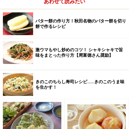
あわせて読みたい
パン粉
40g
卵
1個
バター餅の作り方！秋田名物のバター餅を切り
餅で作るレシピ
たまねぎ
60g
ニンニク
1かけ
激ウマもやし炒めのコツ！ シャキシャキで旨
味をまとった作り方【周富徳さん奨励】
こしょう
少々
粉チーズ
大さじ1
きのこのちらし寿司レシピ……きのこのうま味
パセリ
少々
を生かす！
■
パスタ
スパゲッティ
300g
オリーブオイル
大さじ1~2