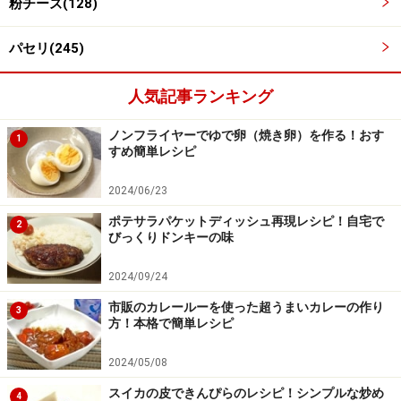
粉チーズ(128)
パセリ(245)
人気記事ランキング
ノンフライヤーでゆで卵（焼き卵）を作る！おす
1
すめ簡単レシピ
2024/06/23
ポテサラパケットディッシュ再現レシピ！自宅で
2
びっくりドンキーの味
■
ミートボール生地を作って丸める
2024/09/24
ひき肉に塩を加えてこねる
3
市販のカレールーを使った超うまいカレーの作り
3
ひき肉と塩をボウルに入れ、粘りが出るまで手でこね
方！本格で簡単レシピ
る。
2024/05/08
スイカの皮できんぴらのレシピ！シンプルな炒め
4