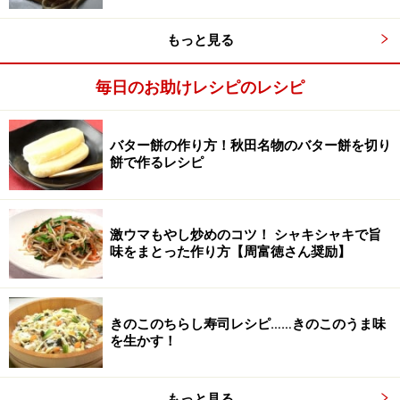
■
レンジホワイトソースの詳しい作り方はこちら
。
もっと見る
毎日のお助けレシピのレシピ
バター餅の作り方！秋田名物のバター餅を切り
餅で作るレシピ
激ウマもやし炒めのコツ！ シャキシャキで旨
味をまとった作り方【周富徳さん奨励】
きのこのちらし寿司レシピ……きのこのうま味
を生かす！
もっと見る