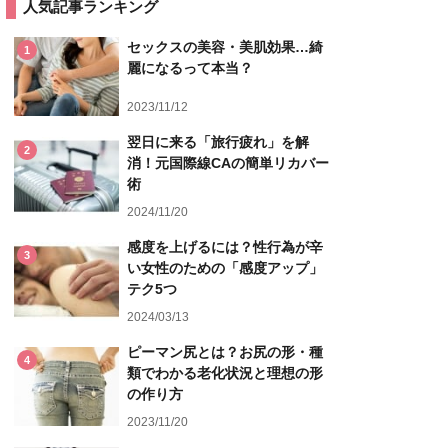
人気記事ランキング
セックスの美容・美肌効果…綺
1
麗になるって本当？
2023/11/12
翌日に来る「旅行疲れ」を解
2
消！元国際線CAの簡単リカバー
術
2024/11/20
感度を上げるには？性行為が辛
3
い女性のための「感度アップ」
テク5つ
2024/03/13
ピーマン尻とは？お尻の形・種
4
類でわかる老化状況と理想の形
の作り方
2023/11/20