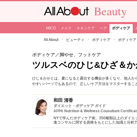
Beauty
MICO
メイク
スキンケア
ヘア
ボディケア
All About
ビューティ
ボディケア
ボディケア
ボディケア
／脚やせ、フットケア
ツルスベのひじ&ひざ＆か
ひじ＆かかとは、夏になると露出する機会が多くなり、他人か
やすいパーツでもあるので、正しいケア方法をマスターするこ
和田 清香
ダイエット・ボディケア ガイド
AFPA Nutrition & Wellness Cousultant Certificat
NYで学んだボディケア術、350種類以上のダイエ
進コンサルに関する資格をもとにした知識と分析
YouTube&インスタグラムでのダイエット動画も