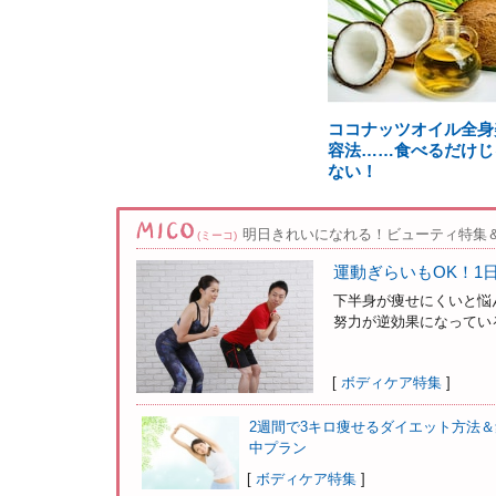
ココナッツオイル全身
容法……食べるだけじ
ない！
明日きれいになれる！ビューティ特集
(ミーコ)
運動ぎらいもOK！1
下半身が痩せにくいと悩
努力が逆効果になっている
[
ボディケア特集
]
2週間で3キロ痩せるダイエット方法＆
中プラン
[
ボディケア特集
]