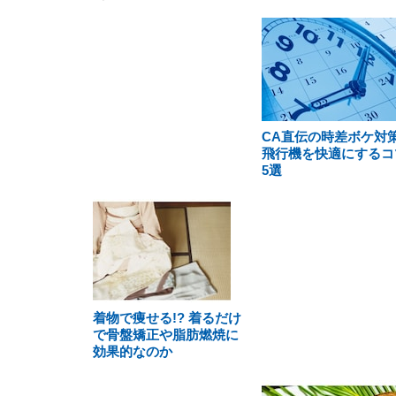
CA直伝の時差ボケ対
飛行機を快適にするコ
5選
着物で痩せる!? 着るだけ
で骨盤矯正や脂肪燃焼に
効果的なのか