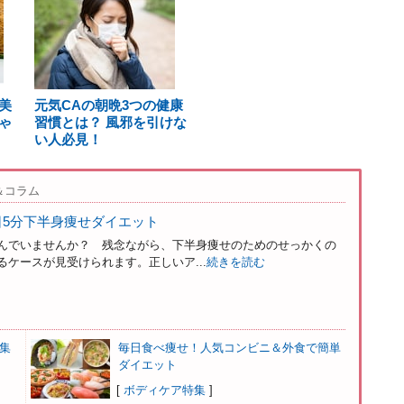
美
元気CAの朝晩3つの健康
ゃ
習慣とは？ 風邪を引けな
い人必見！
＆コラム
日5分下半身痩せダイエット
んでいませんか？ 残念ながら、下半身痩せのためのせっかくの
ケースが見受けられます。正しいア...
続きを読む
集
毎日食べ痩せ！人気コンビニ＆外食で簡単
ダイエット
[
ボディケア特集
]