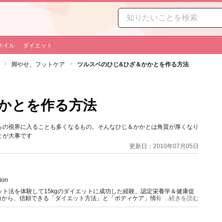
ネイル
ダイエット
脚やせ、フットケア
ツルスベのひじ&ひざ＆かかとを作る方法
かとを作る方法
らの視界に入ることも多くなるもの。そんなひじ＆かかとは角質が厚くなり
とが大事です
更新日：2010年07月05日
ion
ット法を体験して15kgのダイエットに成功した経験、認定栄養学＆健康促
力から、信頼できる「ダイエット方法」と「ボディケア」情報を提供。
...続きを読む
配信中（＊経歴にURL記載）。