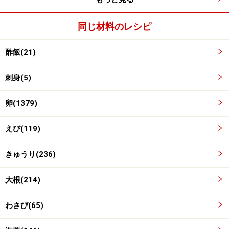
同じ材料のレシピ
酢飯(21)
同様にあと3つ作る
3
刺身(5)
あと3人分（合計4人分）作る。ワサビと醤油と小皿を添
卵(1379)
える。
えび(119)
きゅうり(236)
大根(214)
わさび(65)