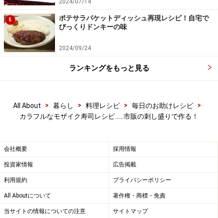
2024/07/14
ポテサラパケットディッシュ再現レシピ！自宅で
5
びっくりドンキーの味
2024/09/24
ランキングをもっと見る
>
>
>
>
All About
暮らし
料理レシピ
毎日のお助けレシピ
カラフルなモザイク寿司レシピ……市販の刺し盛りで作る！
会社概要
採用情報
投資家情報
広告掲載
具材をのせていく
5
利用規約
プライバシーポリシー
All Aboutについて
著作権・商標・免責
重箱に詰めたのと同様に、具材をのせていく。
当サイトの情報についての注意
サイトマップ