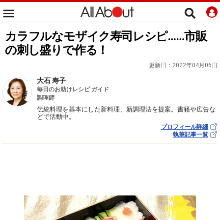
カラフルなモザイク寿司レシピ……市販
の刺し盛りで作る！
更新日：
2022年04月06日
大石 寿子
毎日のお助けレシピ ガイド
調理師
伝統料理を基本にした新料理、新調理法を提案。書籍や広告な
どで活動中。
プロフィール詳細
執筆記事一覧