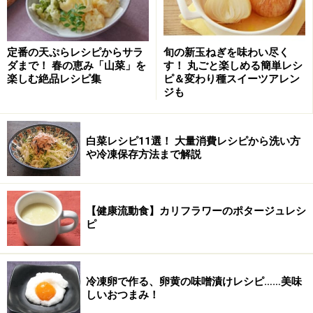
手順
■
カラフルモザイク寿司を作る
定番の天ぷらレシピからサラ
旬の新玉ねぎを味わい尽く
重箱に酢飯を平らに盛る
1
ダまで！ 春の恵み「山菜」を
す！ 丸ごと楽しめる簡単レシ
楽しむ絶品レシピ集
ピ＆変わり種スイーツアレン
重箱に酢飯を盛り、軽く押して平らにならす。重箱の縦
ジも
横の長さを計り、具の大きさを決め、それに合わせてネ
タの下ごしらえをする。
白菜レシピ11選！ 大量消費レシピから洗い方
※この重箱は15×15cmなので、3cm角の具を25コの心づ
や冷凍保存方法まで解説
もりをする（実際に並んだのは20コ）。
・酢飯の味付けはこちらを参考に！
【健康流動食】カリフラワーのポタージュレシ
ピ
冷凍卵で作る、卵黄の味噌漬けレシピ……美味
しいおつまみ！