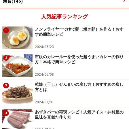
海苔(146)
人気記事ランキング
ノンフライヤーでゆで卵（焼き卵）を作る！おす
1
すめ簡単レシピ
2024/06/23
市販のカレールーを使った超うまいカレーの作り
2
方！本格で簡単レシピ
■
応用：皿に盛りつけて
2024/05/08
重箱に酢飯を詰めて、皿の上に開ける
4
乾燥（干し）ぜんまいの戻し方！おすすめの戻し
3
方とは
重箱やお弁当箱に酢飯を詰めて、皿の上に開ける。
2024/07/01
あずきバーの再現レシピ！人気アイス・井村屋の
4
風味を真似た作り方