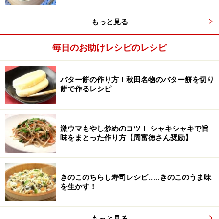
した大根のタラコのせ、マグロ、鯛、茹で海老、ハマ
チ、甘エビ。
もっと見る
毎日のお助けレシピのレシピ
他に、レモン、カモミール、パセリ、塩漬け桜、小松菜
の茎を茹でて結んだものを使用
バター餅の作り方！秋田名物のバター餅を切り
餅で作るレシピ
激ウマもやし炒めのコツ！ シャキシャキで旨
味をまとった作り方【周富徳さん奨励】
きのこのちらし寿司レシピ……きのこのうま味
を生かす！
もっと見る