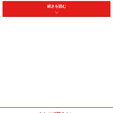
続きを読む
刺し盛りでモザイク寿司レシピ(4人分)
■
主材料
酢飯
4合分
刺身
刺し盛り 4人分
卵
玉子焼き適量
えび
茹で海老 4～８尾
きゅうり
1/2本
大根
少々
わさび
適量