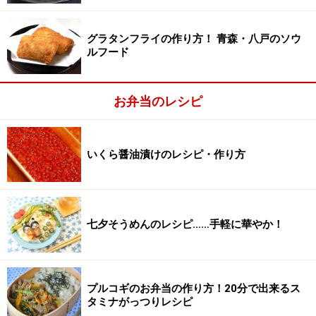
グラタンフライの作り方！ 青森・八戸のソウ
ルフード
お弁当のレシピ
いくら醤油漬けのレシピ・作り方
七夕そうめんのレシピ……手軽に華やか！
お刺身や玉子焼き等を彩りよくのせていく
2
使用したネタは、海苔を巻いた玉子焼き、タコ、イカ、
プルコギのお弁当の作り方！20分で出来るス
タミナがっつりレシピ
薄切りきゅうりのカニカマのせ、花型で抜いて薄切りに