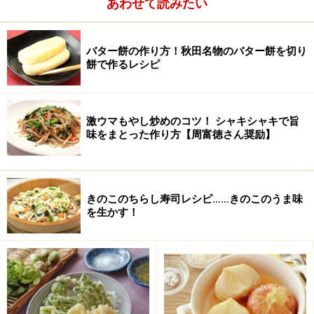
あわせて読みたい
海苔
少々
バター餅の作り方！秋田名物のバター餅を切り
餅で作るレシピ
激ウマもやし炒めのコツ！ シャキシャキで旨
味をまとった作り方【周富徳さん奨励】
きのこのちらし寿司レシピ……きのこのうま味
を生かす！
お刺身以外の具材はお好きなもの、冷蔵庫にあるもの等
を用意してください。
刺し盛りでモザイク寿司レシピの作り方・