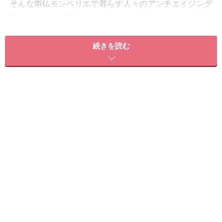
そんな南仏モンペリエで暮らす人々のアンチエイジング
術は、そのキーワードは「ビオ」と「ナチュール」で、
シンプル＆ヘルシーな生活がベースになっています。無
理のないナチュラルなアンチエイジングライフを楽しむ
続きを読む
人々から学んだノウハウは、日本人の私たちにも参考に
なることばかりですから、ぜひあなたの生活に取り入れ
てください！
明るい色の女性らしい服を着る
年齢を重ねた人ほどカラフルで女性らしくセクシーな服を楽
しみましょう