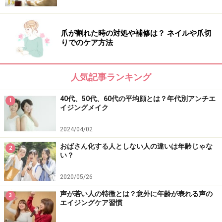
20分もクルマを走らせれば、田園風景が広がる南仏で
は、週に2～3回、ファーマーズマーケットが開かれま
爪が割れた時の対処や補修は？ ネイルや爪切
す。これは生産者が自分で作った製品をクルマで運んで
りでのケア方法
販売する産直マーケットのようなもので、とても新鮮で
味わい深い野菜、フルーツ、肉、魚、チーズ、ヨーグル
人気記事ランキング
ト、ワインなどがズラリと並びます。
40代、50代、60代の平均顔とは？年代別アンチエ
1
イジングメイク
ファーマーズマーケットで一番楽しいのは、生産者と直
接話ができること。産直品の特徴や料理のしかた、食べ
2024/04/02
方などを質問したり、オマケをつけてもらったり、次の
おばさん化する人としない人の違いは年齢じゃな
2
週に販売する目玉商品の情報を聞いたりと、買い物をし
い？
ながら会話を楽しんで、仲良くなれば生産者の畑や工場
2020/05/26
を見学に行くこともできます。ただ黙ってスーパーマー
ケットで買い物するよりも、心を込めて野菜や卵を育て
声が若い人の特徴とは？意外に年齢が表れる声の
3
エイジングケア習慣
た生産者と交流するのは、とても楽しいですし、買った
製品への愛着も生まれます。日本にも道の駅などの産直