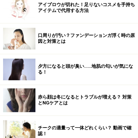
アイブロウが切れた！足りないコスメを手持ち
アイテムで代用する方法
口周りが汚い？ファンデーションガ浮く時の原
因と対策とは
夕方になると頭が臭い……地肌の匂いが気にな
る！
赤ら顔は冬になるとトラブルが増える？ 対策
産直マーケットで生産者と交流
とNGケアとは
チークの適量って一体どれくらい？ 動画で確
生産者と話をすると新しい食べ方を教えてもらえるし、買っ
た製品への愛着が高まります！
認！