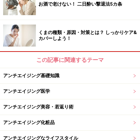
お酒で老けない！ 二日酔い撃退法5カ条
ます。
特に太陽の恵みを受けて育った南仏のフルーツや野菜
くまの種類・原因・対策とは？ しっかりケア&
は、どれもこれも色鮮やかで、食べても甘味や酸味が強
カバーしよう！
くとてもおいしいものばかりです。ビタミンやミネラル
だけでなく、フルーツが紫外線や害虫から身を守るため
この記事に関連するテーマ
に備えた「フィトケミカル」もたっぷりなので、私たち
の体に溜まるサビを落としてくれるはず。
アンチエイジング基礎知識
アンチエイジング医学
生のハーブを料理に使う
アンチエイジング美容・若返り術
アンチエイジング化粧品
香りのいい新鮮なハーブが1年中手に入るため季節感漂うお
いしい料理が楽しめます
アンチエイジングなライフスタイル