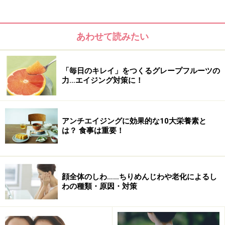
あわせて読みたい
「毎日のキレイ」をつくるグレープフルーツの
力…エイジング対策に！
年齢を重ねると体型を隠して、目立たない黒、茶、グレ
アンチエイジングに効果的な10大栄養素と
ーなどの服を選びがちです。でも南仏では、50代以上の
は？ 食事は重要！
女性たちのファッションがとてもカラフルです。赤いワ
ンピースやピンクのジャケット、ビビッドなマルチカラ
ーのタンクトップなど、年齢とともにカラフルな服を上
顔全体のしわ……ちりめんじわや老化によるし
手に着こなしています。
わの種類・原因・対策
デザインも、体型を隠すものよりも、肌を見せたり、胸