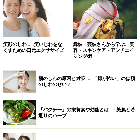
やヒップを強調するようなセクシーで女性らしいもの
を、少しぐらい太めでラインが崩れてしまっても、堂々
と着こなしています。緊張感のあるデザインで常に自分
の体型をチェックしていれば、知らないうちに体重が増
えてしまうことも防げますから、ぜひ私たちも体型を隠
笑顔のしわ……笑いじわをな
舞妓・芸妓さんから学ぶ、美
しすぎないで、ある程度はボディラインを見せるデザイ
くすための口元エクササイズ
容・スキンケア・アンチエイ
ンに挑戦してみましょう。
ジング術
額のしわの原因と対策……「顔が怖い」のは額
色とりどりの野菜・フルーツを食べる
のしわのせい？
色鮮やかなフルーツは見ているだけでも食欲をそそります！
「パクチー」の栄養素や効能とは……美肌と若
返りのハーブ
年齢とともに服装もカラフルになる南仏の女性たちです
が、食べるものも色とりどり。食べて若くなる、カラダ
の内側からキレイになる、という考え方を大切にしてい