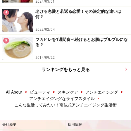
2024/03/01
施設や産直フェアなどのイベントがありますので、ぜひ
老ける恋愛と若返る恋愛！その決定的な違いは
4
生産者と触れ合うチャンスを楽しんでください。
何？
2022/02/04
フカヒレを1週間食べ続けるとお肌はプルプルにな
ビオのマークを見逃さない
5
る？
2014/09/22
とにかくビオ製品が大人気。ちょっと値段が高くても、アン
ランキングをもっと見る
チエイジングに関心の高い人はビオ製品を選びます。味もお
いしいですよ！
フランスは「オーガニック」「ビオ」のマークがついた
>
>
>
>
All About
ビューティ
スキンケア
アンチエイジング
製品が大人気です。原料にこだわり、添加物などの使用
>
アンチエイジングなライフスタイル
こんな生活してみたい！南仏式アンチエイジング生活術
を最小限にした製品を、しっかりと選んで買って行きま
す。
会社概要
採用情報
ビックリしたのは、マヨネーズやマスタード、ソースな