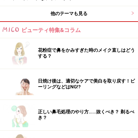
市場やスーパーマーケットに行くと、たくさんのハーブ
が山積みされています。南仏の女性たちは、生のハーブ
他のテーマも見る
をサラダに入れたり、肉や魚と一緒に煮込んだりして、
香り付けをするのが上手です。
ビューティ特集&コラム
しかも、あまり種類にこだわらずに、かごに山盛りにな
花粉症で鼻をかみすぎた時のメイク直しはどう
っているハーブをひとまとめでドーンと買って行くとこ
する？
ろが豪快。季節のハーブをひとまとめにして束ねて、
「ブーケガルニ」というハーブのブーケを作って、煮込
み料理に入れ、香りに合わせて味付けをするのが、料理
日焼け後は、適切なケアで美白を取り戻す！ピ
ーリングなどはNG!?
のセンスの見せ所だということです。ハーブには肉や魚
についた雑菌を取り除く殺菌作用もありますし、うす味
にしてもハーブの香りで濃厚な風味を作り出してくれま
正しい鼻毛処理のやり方……抜くべき？ 剃るべ
す。最近は日本でも、生のハーブを売っているスーパー
き？
が増えたので、ぜひ私たちも生ハーブを使った料理に挑
戦しましょう！