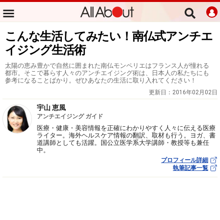
こんな生活してみたい！南仏式アンチエ
イジング生活術
太陽の恵み豊かで自然に囲まれた南仏モンペリエはフランス人が憧れる
都市。そこで暮らす人々のアンチエイジング術は、日本人の私たちにも
参考になることばかり。ぜひあなたの生活に取り入れてください！
更新日：
2016年02月02日
宇山 恵風
アンチエイジング ガイド
医療・健康・美容情報を正確にわかりやすく人々に伝える医療
ライター。海外ヘルスケア情報の翻訳、取材も行う。ヨガ、書
道講師としても活躍。国公立医学系大学講師・教授等も兼任
中。
プロフィール詳細
執筆記事一覧