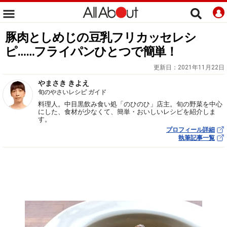
豚肉としめじの豆乳フリカッセレシ
ピ……フライパンひとつで簡単！
更新日：
2021年11月22日
やまさき きよえ
旬のやさいレシピ ガイド
料理人。中目黒飲み食い処「のひのひ」店主。旬の野菜を中心
にした、食材が少なくて、簡単・おいしいレシピを紹介しま
す。
プロフィール詳細
執筆記事一覧