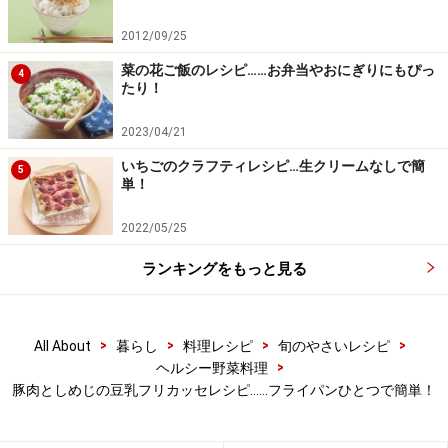
こげつかないように時々見ながら5分ほど煮る。
2012/09/25
菜の花ご飯のレシピ……お弁当やおにぎりにもぴっ
4
たり！
2023/04/21
いちごのクラフティレシピ…生クリームなしで簡
5
単！
2022/05/25
ランキングをもっと見る
>
>
>
>
All About
暮らし
料理レシピ
旬のやさいレシピ
>
ヘルシー野菜料理
豚肉としめじの豆乳フリカッセレシピ……フライパンひとつで簡単！