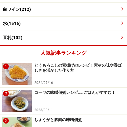
白ワイン(212)
水(1516)
豆乳(102)
人気記事ランキング
とうもろこしの素揚げのレシピ！素材の味や香ば
1
しさを活かした作り方
2024/07/16
ゴーヤの味噌佃煮レシピ……ごはんがすすむ！
2
豚肉とたまねぎをあわせて煮る。
4
2023/09/11
炒めたたまねぎとしめじをフライパンにもどし、
しょうがと豚肉の味噌佃煮
水、塩、こしょう少々、白ワインを加えて混ぜ
3