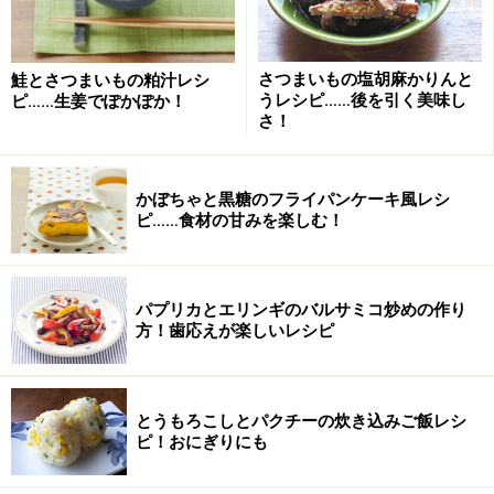
豆乳はお好みで牛乳に変えてもかまいません。
さつまいもの塩胡麻かりんと
鮭とさつまいもの粕汁レシ
うレシピ……後を引く美味し
ピ……生姜でぽかぽか！
さ！
豚肉としめじの豆乳フリカッセの作り方・
手順
かぼちゃと黒糖のフライパンケーキ風レシ
■
豚肉としめじの豆乳フリカッセ
ピ……食材の甘みを楽しむ！
下ごしらえ。
1
豚肉は脂のそばにスジがあるので
パプリカとエリンギのバルサミコ炒めの作り
包丁で軽くたたいて口あたりをよくします。
方！歯応えが楽しいレシピ
一口サイズに切ったらボウルに入れ
塩こしょう少々をふってもみこんでおく。
とうもろこしとパクチーの炊き込みご飯レシ
ピ！おにぎりにも