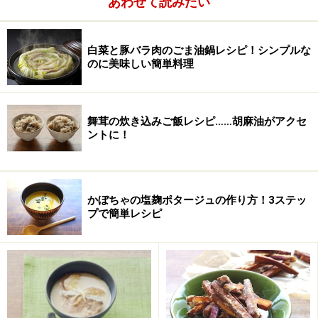
あわせて読みたい
こしょう
少々
小麦粉
大さじ1
白菜と豚バラ肉のごま油鍋レシピ！シンプルな
のに美味しい簡単料理
白ワイン
大さじ2
水
150ml
舞茸の炊き込みご飯レシピ……胡麻油がアクセ
豆乳
100ml
ントに！
かぼちゃの塩麹ポタージュの作り方！3ステッ
プで簡単レシピ