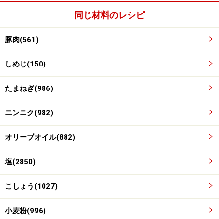
同じ材料のレシピ
豚肉(561)
しめじ(150)
たまねぎ(986)
肉を炒める。
3
たまねぎを炒めたフライパンに、
ニンニク(982)
残りのオリーブオイルをひき中火にし、
オリーブオイル(882)
豚肉に小麦粉をまぶしたものを並べ
少し焼き目がつくように返しながら両面を焼く。
塩(2850)
こしょう(1027)
小麦粉(996)