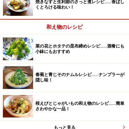
焼きなすと生利節のさっと煮レシピ……香ばし
くとろける味わい！
和える
3
和え物のレシピ
ボウルにマヨネーズ、ねり胡麻、すりたての白胡麻を入
れてよく混ぜ合わせる。ごぼうとごぼうの煮汁大さじ1
菜の花とホタテの昆布締めレシピ……酒肴にも
を加え、よく和えてできあがり。
小鉢にもおすすめ
春菊と青じそのナムルレシピ……ナンプラーが
隠し味！
桜えびとじゃがいもの和え物のレシピ……簡単
さわやかな一品！
もっと見る