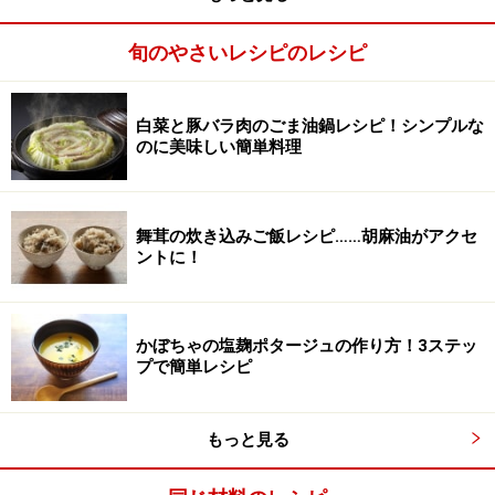
旬のやさいレシピのレシピ
白菜と豚バラ肉のごま油鍋レシピ！シンプルな
のに美味しい簡単料理
舞茸の炊き込みご飯レシピ……胡麻油がアクセ
ントに！
ワンポイントアドバイス
乱切りは、包丁の切る向きを動かさないで、ごぼうをす
こしずつ回しながら、面がたくさんできるようにするの
かぼちゃの塩麹ポタージュの作り方！3ステッ
プで簡単レシピ
がコツです。
※記事内容は執筆時点のものです。最新の内容をご確認くださ
もっと見る
い。
※衛生面および保存状態に起因して食中毒や体調不良を引き起こ
す場合があります。必ず清潔な状態で、正しい方法で行い、なる