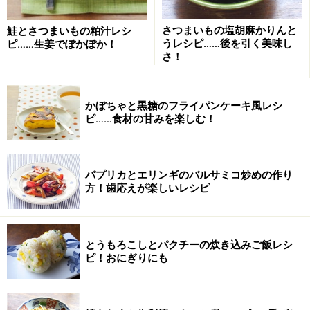
を加え再び火にかける。砂糖と醤油を加え、ごぼうがほ
くほくやわらかくなるまで落とし蓋をして煮る。
さつまいもの塩胡麻かりんと
鮭とさつまいもの粕汁レシ
うレシピ……後を引く美味し
ピ……生姜でぽかぽか！
さ！
かぼちゃと黒糖のフライパンケーキ風レシ
ピ……食材の甘みを楽しむ！
パプリカとエリンギのバルサミコ炒めの作り
方！歯応えが楽しいレシピ
とうもろこしとパクチーの炊き込みご飯レシ
ピ！おにぎりにも