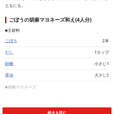
ともにも。
ごぼうの胡麻マヨネーズ和え(4人分)
■
主材料
ごぼう
2本
だし
1カップ
砂糖
小さじ1
醤油
大さじ2
■
胡麻マヨネーズ
マヨネーズ
大さじ3
白ごま
大さじ1
続きを読む