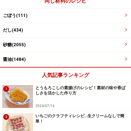
同じ材料のレシピ
べく早めにお召し上がりください。また、持ち運びの際は保存方
法に注意してください。
ごぼう(111)
【編集部おすすめの購入サイト】
だし(434)
Amazonで人気レシピの書籍をチェック！
砂糖(2055)
醤油(1484)
楽天市場で人気レシピの書籍をチェック！
人気記事ランキング
とうもろこしの素揚げのレシピ！素材の味や香ば
1
しさを活かした作り方
2024/07/16
いちごのクラフティレシピ…生クリームなしで簡
2
単！