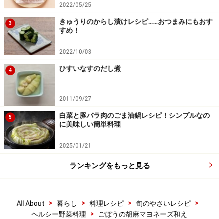
2022/05/25
きゅうりのからし漬けレシピ……おつまみにもおす
3
すめ！
2022/10/03
ひすいなすのだし煮
4
2011/09/27
白菜と豚バラ肉のごま油鍋レシピ！シンプルなの
5
に美味しい簡単料理
2025/01/21
ランキングをもっと見る
>
>
>
>
All About
暮らし
料理レシピ
旬のやさいレシピ
>
ヘルシー野菜料理
ごぼうの胡麻マヨネーズ和え