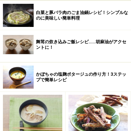
白菜と豚バラ肉のごま油鍋レシピ！シンプルな
のに美味しい簡単料理
舞茸の炊き込みご飯レシピ……胡麻油がアクセ
ントに！
かぼちゃの塩麹ポタージュの作り方！3ステッ
プで簡単レシピ
茹でこぼし、鍋に戻す
2
鍋にごぼうを入れ新しい水をひたひたに入れて火にかけ
る。沸騰させてから3分程煮立て、一度お湯を切る。
ごぼうを鍋にもどし、だし汁とひたひたになるまでの水