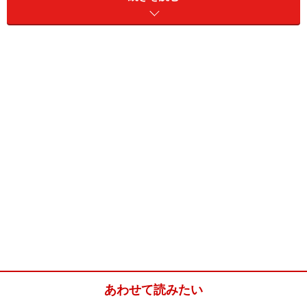
練りゴマ
（白）大さじ1
ごぼうの胡麻マヨネーズ和えの作り方・手
順
■
ごぼうの胡麻マヨネーズ和え
ごぼうを切る
1
ごぼうは包丁の背で皮をこそげ落として乱切りにし、水
に5分程さらす。
あわせて読みたい