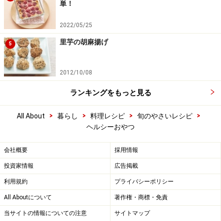
単！
2022/05/25
里芋の胡麻揚げ
5
2012/10/08
ランキングをもっと見る
>
>
>
>
All About
暮らし
料理レシピ
旬のやさいレシピ
ヘルシーおやつ
会社概要
採用情報
投資家情報
広告掲載
利用規約
プライバシーポリシー
All Aboutについて
著作権・商標・免責
当サイトの情報についての注意
サイトマップ