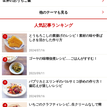
世界のおうちご飯
他のテーマも見る
人気記事ランキング
とうもろこしの素揚げのレシピ！素材の味や香ば
1
しさを活かした作り方
2024/07/16
ゴーヤの味噌佃煮レシピ……ごはんがすすむ！
2
2023/09/11
パプリカとエリンギのバルサミコ炒めの作り方！
3
歯応えが楽しいレシピ
2024/09/16
いちごのクラフティレシピ…生クリームなしで簡
4