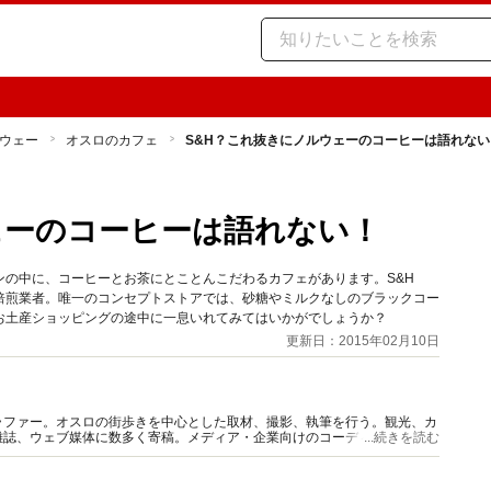
ウェー
オスロのカフェ
S&H？これ抜きにノルウェーのコーヒーは語れない
ェーのコーヒーは語れない！
の中に、コーヒーとお茶にとことんこだわるカフェがあります。S&H
焙煎業者。唯一のコンセプトストアでは、砂糖やミルクなしのブラックコー
お土産ショッピングの途中に一息いれてみてはいかがでしょうか？
更新日：2015年02月10日
ラファー。オスロの街歩きを中心とした取材、撮影、執筆を行う。観光、カ
雑誌、ウェブ媒体に数多く寄稿。メディア・企業向けのコーディネート、6
...続きを読む
など幅広く活動。