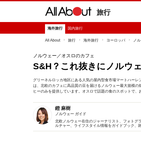
旅行
海外旅行
国内旅行
All About
旅行
海外旅行
ヨーロッパ
ノル
ノルウェー
／オスロのカフェ
S&H？これ抜きにノルウ
グリーネルロッカ地区にある人気の屋内型食市場マートハーレン
は、北欧のカフェに高品質の豆を届けるノルウェー最大規模の
ヒーのみを提供しています。オスロで話題の食のスポットで、
鐙 麻樹
ノルウェー ガイド
北欧ノルウェー在住のジャーナリスト、フォトグ
ルチャー、ライフスタイル情報をガイドブック、
ヶ国語の海外ニュース翻訳・リサーチ、通訳業務