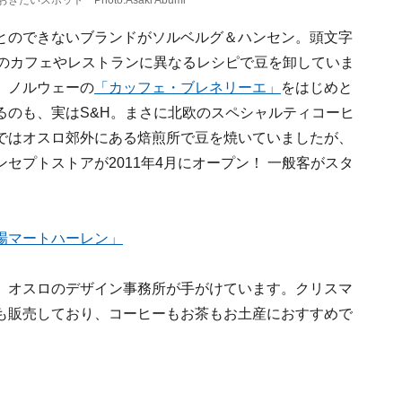
スポット Photo:Asaki Abumi
とのできないブランドがソルベルグ＆ハンセン。頭文字
くのカフェやレストランに異なるレシピで豆を卸していま
、ノルウェーの
「カッフェ・ブレネリーエ」
をはじめと
るのも、実はS&H。まさに北欧のスペシャルティコーヒ
ではオスロ郊外にある焙煎所で豆を焼いていましたが、
セプトストアが2011年4月にオープン！ 一般客がスタ
場マートハーレン」
、オスロのデザイン事務所が手がけています。クリスマ
も販売しており、コーヒーもお茶もお土産におすすめで