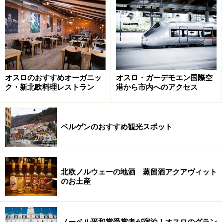
第2の規模の町ベルゲン
オスロのおすすめオーガニッ
オスロ・ガーデモエン国際空
ク・新北欧料理レストラン
港から市内へのアクセス
フロイエン山の頂上から眺めるベルゲン市内とフィヨルド
首都オスロよりも多くの日本人観光客が訪れる、フィヨ
ベルゲンのおすすめ観光スポット
ルド観光でも有名な人口約26万人の小さく美しい都市が
ベルゲンです。
ユネスコの世界文化遺産に登録されている木造家屋群ブ
北欧ノルウェーの地酒 蒸留酒アクアヴィット
のお土産
リッゲン、魚市場、ケーブルカーに乗って町を見渡すこ
とができるフロイエン山の頂上など、観光に目白押しの
スポットが中心地に集中しています。
ノーベル平和賞受賞者が宿泊！オスロのグラン