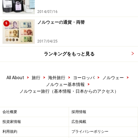
2014/07/16
>> 市内へのアクセスは？
ノルウェーの通貨・両替
5
※記事内容は執筆時点のものです。最新の内容をご確認くださ
い。
※海外を訪れる際には最新情報の入手に努め、「
外務省 海外安全
2017/04/25
ホームページ
」を確認するなど、安全確保に十分注意を払ってく
ださい。
ランキングをもっと見る
次のページへ
1
/
5
>
>
>
>
>
All About
旅行
海外旅行
ヨーロッパ
ノルウェー
>
ノルウェー基本情報
ノルウェー旅行（基本情報・日本からのアクセス）
会社概要
採用情報
投資家情報
広告掲載
利用規約
プライバシーポリシー