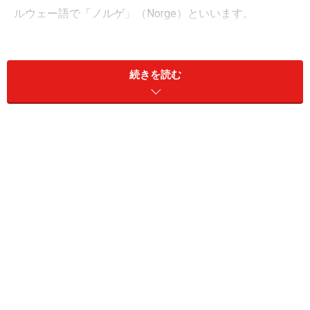
ルウェー語で「ノルゲ」（Norge）といいます。
多くの観光客は、画家エドヴァルド・ムンクの作品、氷
河によって作られたフィヨルド、冬の美しいオーロラ、
続きを読む
ヨーロッパ最北の岬ノールカップで見ることのできる真
夜中の太陽（ミッドナイトサン）などを求めてノルウェ
ーを訪れます。