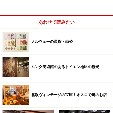
あわせて読みたい
首都オスロ
ノルウェーの通貨・両替
アーケシュフ―ス城付近から見渡す、オスロ市庁舎とオス
ロ・フィヨルド
人口約61万人の首都オスロ。人気の観光スポットは、大
ムンク美術館のあるトイエン地区の観光
通りカール・ヨハン通り、美術館、ヴァイキング船博物
館、王宮、国立美術館、ノーベル平和賞の授与式が開催
されるオスロ市庁舎などです。芸術作品にたっぷりと浸
ることのできる都市です。
北欧ヴィンテージの宝庫！オスロで噂のお店
オスロ観光は
「ノルウェー旅行のモデルコース」
を参考
にしてみてください。