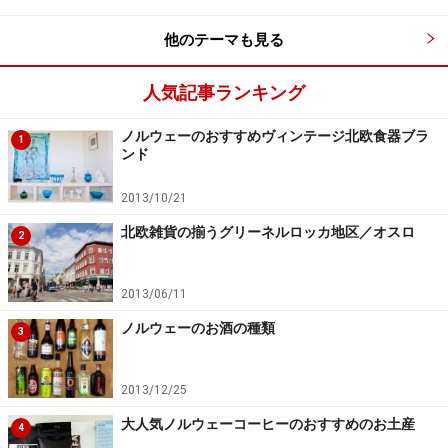
他のテーマも見る
人気記事ランキング
日本からノルウェーへのアクセス、
ノルウェーのおすすめヴィンテージ北欧食器ブラ
直行便はなく、ヨーロッパ内での乗り換え
1
ンド
要
2013/10/21
北欧雑貨の揃うグリーネルロッカ地区／オスロ
2
ドキドキわくわくの北欧旅行の始まりです
2013/06/11
日本からノルウェー間には直行便はなく、ヨーロッパ内
での乗り換えが必要となります。ただし、夏季にはスカ
ノルウェーのお酒の種類
3
ンジナビア空港からベルゲンまでの直行便が運行されて
いる時期もあります。日本からノルウェーへの所要時間
2013/12/25
はおよそ13～16時間ほどです。
大人気ノルウェーコーヒーのおすすめのお土産
4