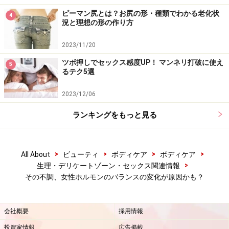
ピーマン尻とは？お尻の形・種類でわかる老化状
4
況と理想の形の作り方
2023/11/20
ツボ押しでセックス感度UP！ マンネリ打破に使え
5
るテク5選
2023/12/06
ランキングをもっと見る
>
>
>
>
All About
ビューティ
ボディケア
ボディケア
>
生理・デリケートゾーン・セックス関連情報
その不調、女性ホルモンのバランスの変化が原因かも？
会社概要
採用情報
投資家情報
広告掲載