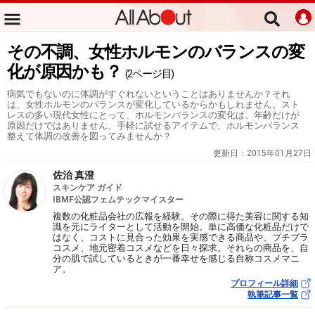
その不調、女性ホルモンのバランスの変
化が原因かも？
(2ページ目)
病気でもないのに体調がすぐれないということはありませんか？それ
は、女性ホルモンのバランスが変化しているからかもしれません。スト
レスの多い現代女性にとって、ホルモンバランスの変化は、年齢だけが
原因だけではありません。手軽に試せるアイテムで、ホルモンバランス
整えて体調の改善を図ってみませんか？
更新日：
2015年01月27日
佐治 真澄
スキンケア ガイド
IBMF公認フェムテックマイスター
複数の化粧品会社の広報を経験。その際に得た美容に関する知
識を元にライターとして活動を開始。単に高価な化粧品だけで
はなく、コストに見合った効果を実感できる商品や、プチプラ
コスメ、地元密着コスメなどを日々探求。それらの商品を、自
分の肌で試しているときが一番幸せを感じる自称コスメマニ
ア。
プロフィール詳細
執筆記事一覧