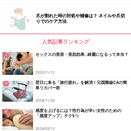
爪が割れた時の対処や補修は？ ネイルや爪切
りでのケア方法
人気記事ランキング
セックスの美容・美肌効果…綺麗になるって本当？
1
2023/11/12
翌日に来る「旅行疲れ」を解消！元国際線CAの簡
2
単リカバー術
2024/11/20
感度を上げるには？性行為が辛い女性のための
3
「感度アップ」テク5つ
2024/03/13