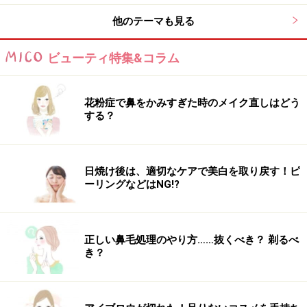
他のテーマも見る
ビューティ特集&コラム
花粉症で鼻をかみすぎた時のメイク直しはどう
する？
日焼け後は、適切なケアで美白を取り戻す！ピ
ーリングなどはNG!?
正しい鼻毛処理のやり方……抜くべき？ 剃るべ
き？