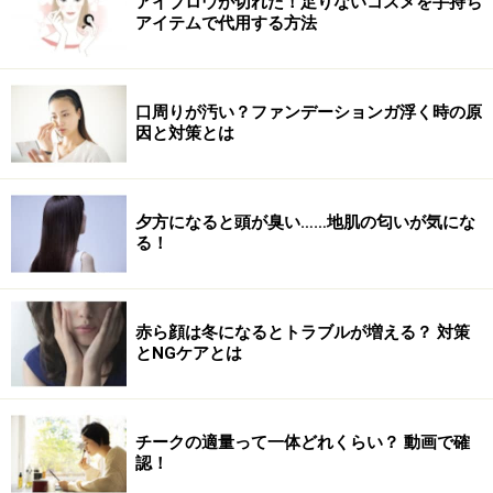
アイブロウが切れた！足りないコスメを手持ち
アイテムで代用する方法
口周りが汚い？ファンデーションガ浮く時の原
因と対策とは
夕方になると頭が臭い……地肌の匂いが気にな
る！
赤ら顔は冬になるとトラブルが増える？ 対策
とNGケアとは
チークの適量って一体どれくらい？ 動画で確
認！