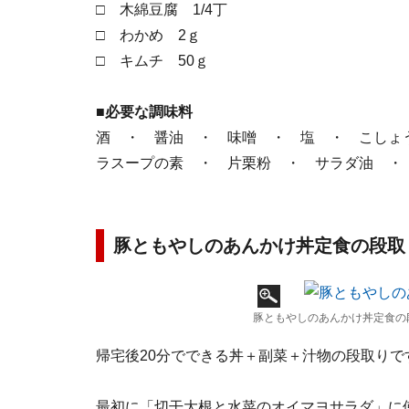
□ 木綿豆腐 1/4丁
□ わかめ 2ｇ
□ キムチ 50ｇ
■必要な調味料
酒 ・ 醤油 ・ 味噌 ・ 塩 ・ こしょ
ラスープの素 ・ 片栗粉 ・ サラダ油 ・
豚ともやしのあんかけ丼定食の段取
豚ともやしのあんかけ丼定食の
帰宅後20分でできる丼＋副菜＋汁物の段取りで
最初に「切干大根と水菜のオイマヨサラダ」に