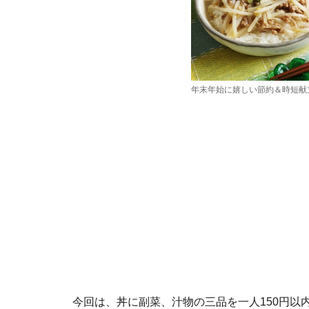
年末年始に嬉しい節約＆時短献
今回は、丼に副菜、汁物の三品を一人150円以