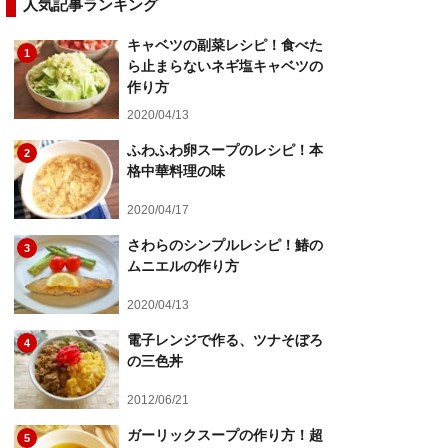
人気記事ランキング
キャベツの副菜レシピ！食べた
1
ら止まらないネギ塩キャベツの
作り方
2020/04/13
ふわふわ卵スープのレシピ！本
2
格中華料理の味
2020/04/17
さわらのシンプルレシピ！鰆の
3
ムニエルの作り方
2020/04/13
電子レンジで作る、ツナそぼろ
4
の三色丼
2012/06/21
ガーリックスープの作り方！超
5