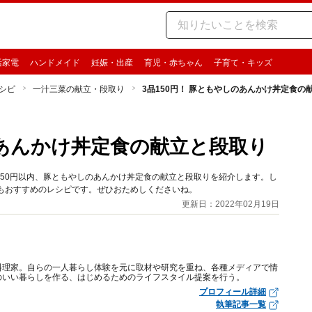
活家電
ハンドメイド
妊娠・出産
育児・赤ちゃん
子育て・キッズ
シピ
一汁三菜の献立・段取り
3品150円！ 豚ともやしのあんかけ丼定食の
のあんかけ丼定食の献立と段取り
50円以内、豚ともやしのあんかけ丼定食の献立と段取りを紹介します。し
もおすすめのレシピです。ぜひおためしくださいね。
更新日：2022年02月19日
料理家。自らの一人暮らし体験を元に取材や研究を重ね、各種メディアで情
のいい暮らしを作る、はじめるためのライフスタイル提案を行う。
プロフィール詳細
執筆記事一覧