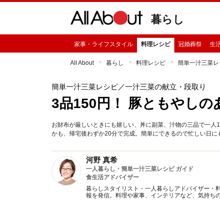
暮らし
家事・ライフスタイル
料理レシピ
冠婚葬祭
生
All About
暮らし
料理レシピ
簡単一汁三菜レ
簡単一汁三菜レシピ
／一汁三菜の献立・段取り
3品150円！ 豚ともやし
お財布が厳しいときにも嬉しい、丼に副菜、汁物の三品で一人1
かも、帰宅後わずか20分で完成。簡単にできるので忙しい日に
河野 真希
一人暮らし・簡単一汁三菜レシピ ガイド
食生活アドバイザー
暮らしスタイリスト・一人暮らしアドバイザー・
報を発信。料理や家事、インテリアなど、気持ち