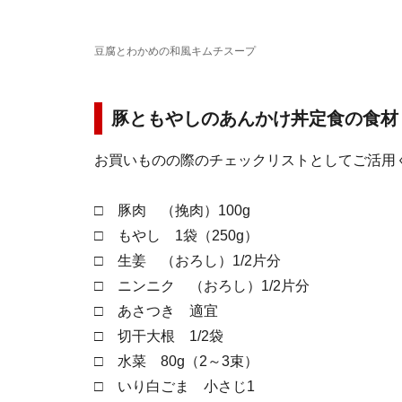
豆腐とわかめの和風キムチスープ
豚ともやしのあんかけ丼定食の食材
お買いものの際のチェックリストとしてご活用
□ 豚肉 （挽肉）100g
□ もやし 1袋（250g）
□ 生姜 （おろし）1/2片分
□ ニンニク （おろし）1/2片分
□ あさつき 適宜
□ 切干大根 1/2袋
□ 水菜 80g（2～3束）
□ いり白ごま 小さじ1