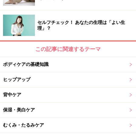
働きをしてくれます。また『リコピン』は油に溶けやす
い性質なためオリーブオイルなどで加熱してから食べる
と吸収しやすい状態に変化します。加熱によって水分が
セルフチェック！ あなたの生理は「よい生
少なくなり、濃縮されるわけですね。生で食べるなら
理」？
ば、これも油の含まれるドレッシングをかけることをオ
ススメします。
この記事に関連するテーマ
そして毎日トマトを食べるのは大変と考える人には、簡
ボディケアの基礎知識
単に飲めるトマトジュースでもよいでしょう。その際は
牛乳と組み合わせて飲むとさらに効果的。なぜなら牛乳
ヒップアップ
に含まれる脂肪分がリコピンの吸収力を高めるだけでな
く、不足しがちなカルシウムも同時に補うことができる
背中ケア
からです。
保湿・美白ケア
リコピンは非常に安全性の高い成分であり、一般的には
むくみ・たるみケア
重大な副作用などは報告されていません。なので朝昼晩