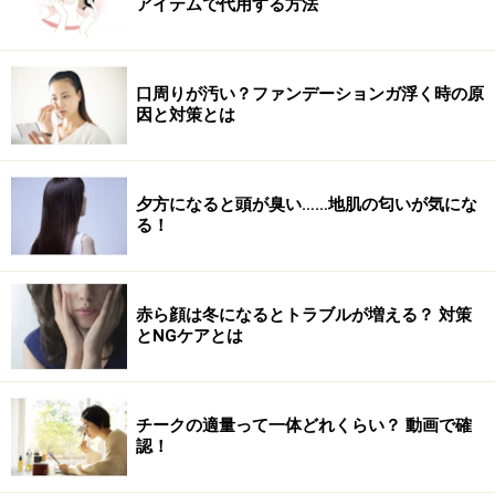
アイテムで代用する方法
口周りが汚い？ファンデーションガ浮く時の原
因と対策とは
夕方になると頭が臭い……地肌の匂いが気にな
る！
赤ら顔は冬になるとトラブルが増える？ 対策
とNGケアとは
チークの適量って一体どれくらい？ 動画で確
認！