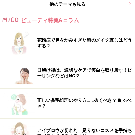
の食生活でどんどん取り入れましょう。日々、若々しさ
他のテーマも見る
を保つにはお肌のスキンケアも大切ですが、内側から体
を綺麗にする食生活も重要です。ぜひトマトをたくさん
ビューティ特集&コラム
食べてアンチエイジングを始めましょう。
※記事内容は執筆時点のものです。最新の内容をご確認くださ
花粉症で鼻をかみすぎた時のメイク直しはどう
い。
する？
※個人の体質、また、誤った方法による実践に起因して肌荒れや
不調を引き起こす場合があります。実践の際には、必ず自身の体
質及び健康状態を十分に考慮し、正しい方法で行ってください。
また、全ての方への有効性を保証するものではありません。
日焼け後は、適切なケアで美白を取り戻す！ピ
ーリングなどはNG!?
【編集部おすすめの購入サイト】
正しい鼻毛処理のやり方……抜くべき？ 剃るべ
Amazonで人気のボディケア用品をチェック！
き？
楽天市場で人気のボディケア用品をチェック！
アイブロウが切れた！足りないコスメを手持ち