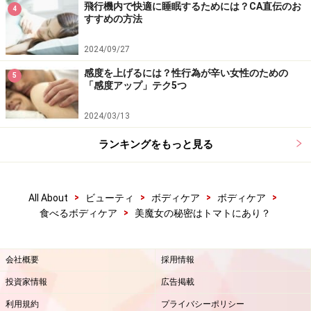
飛行機内で快適に睡眠するためには？CA直伝のお
4
すすめの方法
2024/09/27
感度を上げるには？性行為が辛い女性のための
5
「感度アップ」テク5つ
2024/03/13
ランキングをもっと見る
>
>
>
>
All About
ビューティ
ボディケア
ボディケア
>
食べるボディケア
美魔女の秘密はトマトにあり？
会社概要
採用情報
投資家情報
広告掲載
利用規約
プライバシーポリシー