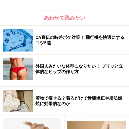
トケミカルの一種でアンチエイジング効果が高い栄養成
分です。
あわせて読みたい
老化を招く活性酸素を抑えるのにリコピンの存在は欠か
せません。私達は日々、多くの酸素を体に取り入れて生
CA直伝の時差ボケ対策！ 飛行機を快適にする
コツ5選
きています。その酸素によって食事から摂取した栄養素
を燃やしてエネルギーを作り出していますが、その酸素
の一部が強い酸化作用を持つ活性酸素に変わるのです。
外国人みたいな体型になりたい！ プリッと立
通常、活性酸素は体内に侵入した細菌を攻撃したり、酵
体的なヒップの作り方
素反応を促したりなど、私達の体にとって大切な役割を
果たしています。ですが、喫煙や飲酒、精神的なストレ
ス、紫外線などの現代における生活習慣で活性酸素は増
着物で痩せる!? 着るだけで骨盤矯正や脂肪燃
加傾向にあり、それが必要以上に増えてしまうと、健康
焼に効果的なのか
な細胞の酸化が始まり老化の原因となるのです。