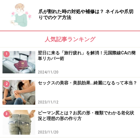
爪が割れた時の対処や補修は？ ネイルや爪切
りでのケア方法
人気記事ランキング
翌日に来る「旅行疲れ」を解消！元国際線CAの簡
1
単リカバー術
2024/11/20
セックスの美容・美肌効果…綺麗になるって本当？
2
2023/11/12
ピーマン尻とは？お尻の形・種類でわかる老化状
3
況と理想の形の作り方
2023/11/20