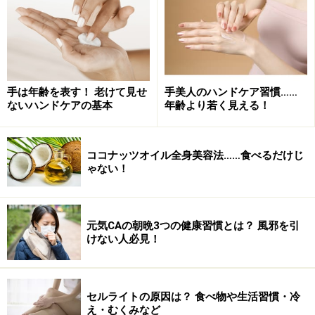
手は年齢を表す！ 老けて見せ
手美人のハンドケア習慣……
ないハンドケアの基本
年齢より若く見える！
ココナッツオイル全身美容法……食べるだけじ
ゃない！
元気CAの朝晩3つの健康習慣とは？ 風邪を引
けない人必見！
リコピンの重要性
そこでトマトに多く含まれている『リコピン』を摂り入
れるようにすれば、老化を促進する活性酸素を除去する
セルライトの原因は？ 食べ物や生活習慣・冷
え・むくみなど