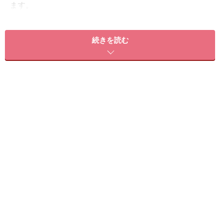
ます。
続きを読む
そしてアンチエイジンングに欠かせない成分として忘れ
てはならないのがリコピンの存在。トマトの赤い色の正
体は、リコピンという色素なのです。リコピンはファイ