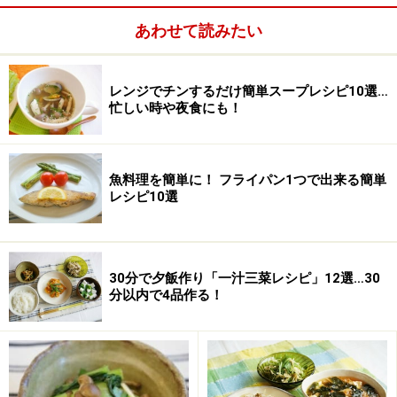
ちりめんじゃこ
大さじ2
あわせて読みたい
いりごま
（白）大さじ1
レンジでチンするだけ簡単スープレシピ10選…
塩
ひとつまみ
忙しい時や夜食にも！
魚料理を簡単に！ フライパン1つで出来る簡単
レシピ10選
30分で夕飯作り「一汁三菜レシピ」12選…30
分以内で4品作る！