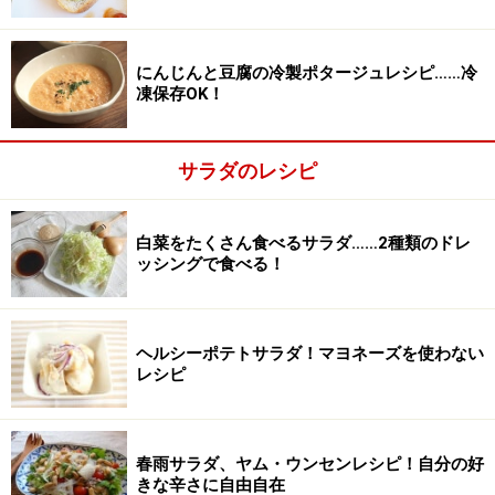
にんじんと豆腐の冷製ポタージュレシピ……冷
凍保存OK！
サラダのレシピ
ドレッシングを作る
2
フライパンにごま油を熱し、ちりめんじゃこを入れてカ
白菜をたくさん食べるサラダ……2種類のドレ
ッシングで食べる！
リカリになるまで炒めます。さらに、ゴマも加えて、香
りが立つまで炒め、最後に塩をひとつまみ加え、混ぜま
す。熱いうちにレタスにかけたら、できあがり。
ヘルシーポテトサラダ！マヨネーズを使わない
レシピ
春雨サラダ、ヤム・ウンセンレシピ！自分の好
きな辛さに自由自在