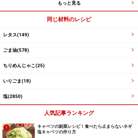
もっと見る
※記事内容は執筆時点のものです。最新の内容をご確認くださ
い。
同じ材料のレシピ
※衛生面および保存状態に起因して食中毒や体調不良を引き起こ
す場合があります。必ず清潔な状態で、正しい方法で行い、なる
べく早めにお召し上がりください。また、持ち運びの際は保存方
レタス(149)
法に注意してください。
ごま油(578)
【編集部おすすめの購入サイト】
ちりめんじゃこ(25)
Amazonで人気レシピの書籍をチェック！
いりごま(18)
楽天市場で人気レシピの書籍をチェック！
塩(2850)
人気記事ランキング
キャベツの副菜レシピ！食べたら止まらないネギ
1
塩キャベツの作り方