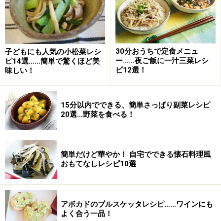
レタスのごまじゃこサラダの作り方・手順
■
レタスのごまじゃこサラダの作り方
レタスをちぎる
1
30分おうちで定食メニュ
子どもにも人気の小松菜レシ
ー……夜ご飯に一汁三菜レシ
ピ14選……簡単で驚くほど美
手でちぎったレタスをちぎり、器に盛り付けます。
ピ12選！
味しい！
15分以内でできる、簡単さっぱり副菜レシピ
20選…野菜を食べる！
簡単だけど華やか！ 自宅でできる懐石料理風
おもてなしレシピ10選
アボカドのブルスケッタレシピ……ワインにも
よく合う一品！