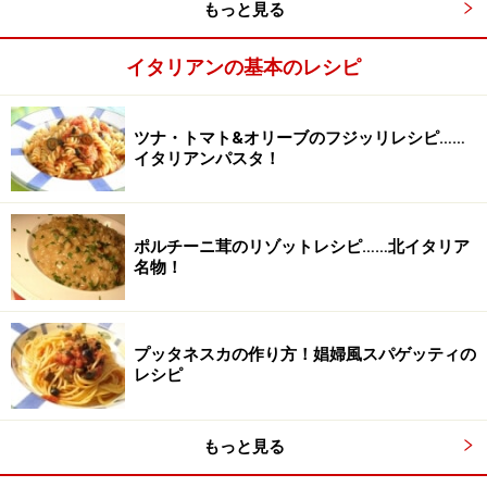
もっと見る
残りの材料を入れ、最後にパスタを加えて煮込む
2
【1】に、水洗いしたインゲン豆と、小さめのざく切り
イタリアンの基本のレシピ
にしたキャベツ、マッシューム、ローリエ、塩を入れて
30分煮込む。手で砕いたパスタを加えて、さらに15分煮
ツナ・トマト&オリーブのフジッリレシピ……
込み、美味しそうな香りになったらできあがり！
イタリアンパスタ！
皿に盛り、好みでパルメザンチーズ、イタリアンパセリ
ポルチーニ茸のリゾットレシピ……北イタリア
を添えます
名物！
プッタネスカの作り方！娼婦風スパゲッティの
レシピ
もっと見る