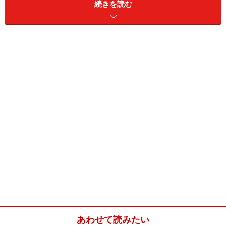
続きを読む
ブイヨンいらずのミネストローネ(2人分)
■
ミネストローネ
たまねぎ
1/2個
にんじん
1/2本
セロリ
1/4本
大根
1/8本
キャベツ
1/8個
マッシュルーム
10個程度
あわせて読みたい
インゲン豆
1缶（水煮缶）