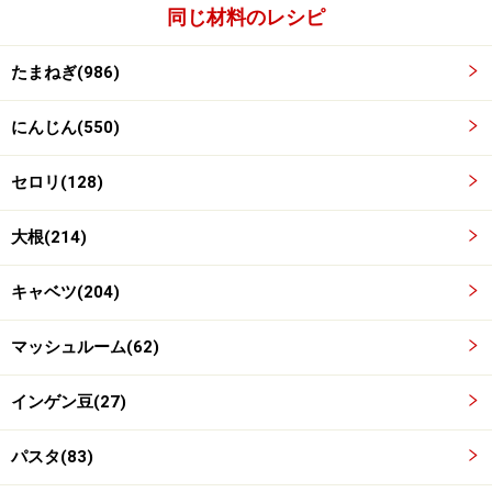
同じ材料のレシピ
たまねぎ(986)
にんじん(550)
セロリ(128)
大根(214)
■
キャベツ(204)
ワンポイントアドバイス
マッシュルーム(62)
マッシュルームは入れなくても美味しく頂けます。好み
インゲン豆(27)
で湯向きしタネを取り除いたトマトを入れると、さらに
コクが出ます。大根はイタリアでは使われませんが、旨
パスタ(83)
味が出るので、私は積極的に使用しています。タリアテ