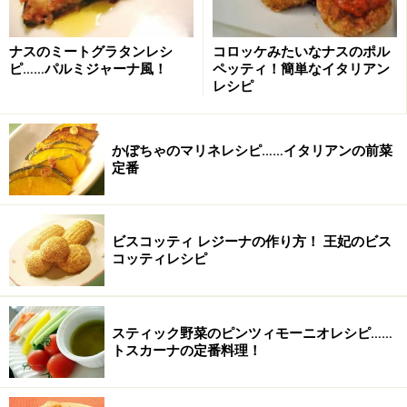
ダイスカットにした、たまねぎ、にんじん、セロリ、大
根を深鍋に入れる。ニンニクと水1Lを加えて、中火で15
ナスのミートグラタンレシ
コロッケみたいなナスのポル
ピ……パルミジャーナ風！
ペッティ！簡単なイタリアン
分煮込む。
レシピ
水からゆっくり旨味を煮出します
かぼちゃのマリネレシピ……イタリアンの前菜
定番
ビスコッティ レジーナの作り方！ 王妃のビス
コッティレシピ
スティック野菜のピンツィモーニオレシピ……
トスカーナの定番料理！