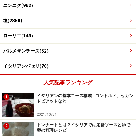
ニンニク(982)
ッレなどの余った平打ちパスタは、ビニール袋に入れる
と手で崩しやすくなります。
塩(2850)
※記事内容は執筆時点のものです。最新の内容をご確認くださ
ローリエ(143)
い。
※衛生面および保存状態に起因して食中毒や体調不良を引き起こ
す場合があります。必ず清潔な状態で、正しい方法で行い、なる
パルメザンチーズ(52)
べく早めにお召し上がりください。また、持ち運びの際は保存方
法に注意してください。
イタリアンパセリ(70)
【編集部おすすめの購入サイト】
人気記事ランキング
Amazonで人気レシピの書籍をチェック！
イタリアンの基本コース構成…コントルノ、セカン
1
ドピアットなど
楽天市場で人気レシピの書籍をチェック！
2021/10/31
トンナートとは？イタリアでは定番ソースとゆで
2
卵の料理レシピ