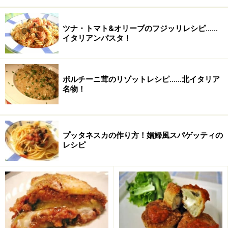
パスタ
50～80g（余ったもの）
ツナ・トマト&オリーブのフジッリレシピ……
イタリアンパスタ！
ニンニク
1/2個
塩
小さじ1
ポルチーニ茸のリゾットレシピ……北イタリア
ローリエ
2～3枚
名物！
パルメザンチーズ
適量
イタリアンパセリ
適量
プッタネスカの作り方！娼婦風スパゲッティの
レシピ
ブイヨンいらずのミネストローネの作り
方・手順
■
ミネストローネの作り方
野菜、ニンニクを入れ、中火で煮込む
1