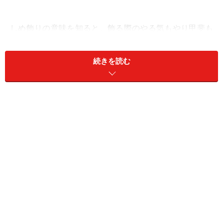
しめ飾りの意味を知ると、飾る際のやる気もやり甲斐も
違ってくるはず。今回は、しめ飾り・しめ縄（しめ縄飾
り）の意味・由来や種類、飾り方、飾る期間や処分の仕
続きを読む
方などについて解説します。
＜目次＞
しめ縄・しめ飾りの意味と由来
しめ縄・しめ飾りのいろいろな種類と飾り方・飾る場
所・向き
マンションのしめ飾りの飾り方、最近はモダンなしめ飾
りも
しめ縄・しめ飾りを飾る時期