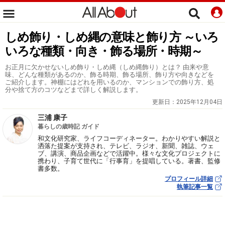
しめ飾り・しめ縄の意味と飾り方 ～いろ
いろな種類・向き・飾る場所・時期～
お正月に欠かせないしめ飾り・しめ縄（しめ縄飾り）とは？ 由来や意
味、どんな種類があるのか、飾る時期、飾る場所、飾り方や向きなどを
ご紹介します。神棚にはどれを用いるのか、マンションでの飾り方、処
分や捨て方のコツなどまで詳しく解説します。
更新日：
2025年12月04日
三浦 康子
暮らしの歳時記 ガイド
和文化研究家、ライフコーディネーター。わかりやすい解説と
洒落た提案が支持され、テレビ、ラジオ、新聞、雑誌、ウェ
ブ、講演、商品企画などで活躍中。様々な文化プロジェクトに
携わり、子育て世代に「行事育」を提唱している。著書、監修
書多数。
プロフィール詳細
執筆記事一覧