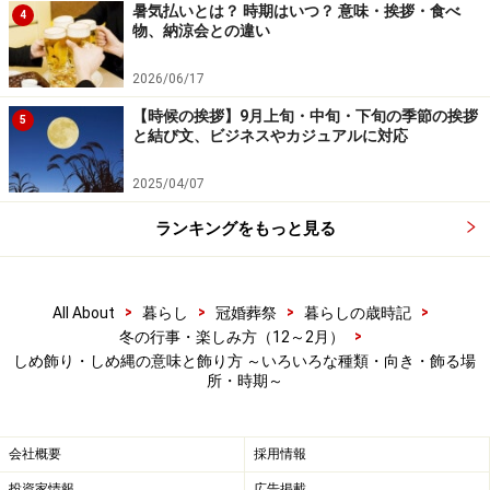
暑気払いとは？ 時期はいつ？ 意味・挨拶・食べ
4
普段使う縄は右へねじる「右綯い」（みぎない）です
物、納涼会との違い
が、お正月のしめ縄は特別なものなので、左へねじる
2026/06/17
「左綯い」（ひだりない）になっています。また、古来
より左を神聖、右を俗（日常）と考えるので、神様から
【時候の挨拶】9月上旬・中旬・下旬の季節の挨拶
5
と結び文、ビジネスやカジュアルに対応
みたときに元の太い部分が左側になるように飾ります
（人からみると、向かって右側に元の太い部分がきま
2025/04/07
す）。
ランキングをもっと見る
【ごぼう注連＋前垂れ】
ごうぼう注連に、前垂れ（わらの垂）をつけ、裏白、紙
>
>
>
>
All About
暮らし
冠婚葬祭
暮らしの歳時記
垂、譲り葉、橙などを加えたしめ飾りです。玄関先向き
>
冬の行事・楽しみ方（12～2月）
で、西日本でよく見られます。
しめ飾り・しめ縄の意味と飾り方 ～いろいろな種類・向き・飾る場
所・時期～
会社概要
採用情報
ごぼう注連に前垂れのついたタイプ。西日本で多く用いられ
投資家情報
広告掲載