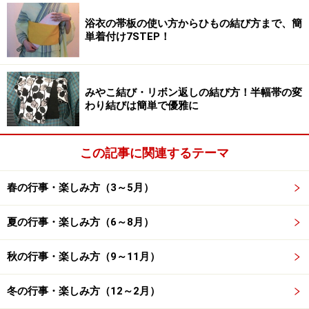
しめ飾り（注連飾り）
というのは、しめ縄に縁起物など
浴衣の帯板の使い方からひもの結び方まで、簡
の飾りをつけたものをいいます。代表的なのが、神様の
単着付け7STEP！
降臨を表す「紙垂」（かみしで／しで）、清廉潔白を表
す「裏白」、家系を譲って絶やさず子孫繁栄を願う「譲
り葉」、代々栄えるよう願う「橙」などです。
みやこ結び・リボン返しの結び方！半幅帯の変
わり結びは簡単で優雅に
もともとは、神社がしめ縄を張りめぐらせるのと同じ理
由で、自分の家が年神様をお迎えするのにふさわしい神
この記事に関連するテーマ
聖な場所であることを示すために始まったといわれてい
ます。
しめ縄やしめ飾りを結界として施すことで、その
春の行事・楽しみ方（3～5月）
内側が清らかな場所となり、魔除けにもなる
ため、年神
様が安心してきてくださるわけです。
夏の行事・楽しみ方（6～8月）
秋の行事・楽しみ方（9～11月）
しめ縄・しめ飾りのいろいろな
種類と飾り
冬の行事・楽しみ方（12～2月）
方・飾る場所・向き