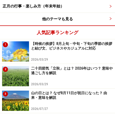
しめ縄・しめ飾りは、用途や地域によってじつに様々な
正月の行事・楽しみ方（年末年始）
種類があり、大変奥深いものです。かつては、正月行事
他のテーマも見る
を取り仕切る家長がしめ縄を張っていましたが、時を経
てだんだん簡略化されていき、玄関先、神棚などにしめ
人気記事ランキング
飾りを施すようになりました。
【時候の挨拶】8月上旬・中旬・下旬の季節の挨拶
1
基本的には、年神様を迎える玄関先や神棚に飾ります
と結び文、ビジネスやカジュアルに対応
が、かまど神や水神など様々な神様をまつる場合もあり
2026/03/29
多種多様です。ここでは一般的なものを紹介しますの
二十四節気「立秋」とは？ 2026年はいつ？ 意味や
で、参考にしつつ、地域や家のしきたりに従ってくださ
2
過ごし方を解説
い。
2026/03/29
【ごぼう注連】
山の日とは？ なぜ8月11日が祝日になった？ 由
3
来・意味を解説
ごぼうのような形をしたしめ縄です。神棚向きで、神棚
に飾るときは紙垂などをつけます。
2026/07/27