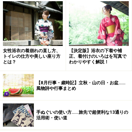
そもそも正月行事というのは、年神様という新年の神様
をお迎えするための行事です。年神様は家々にやってき
て、生きる力や幸せを授けてくださると考えられていま
す。そこで、お正月が近づくとしめ縄やしめ飾りを施
し、年神様を迎える準備をします。
女性浴衣の着崩れの直し方、
【決定版】浴衣の下着や補
トイレの仕方や美しい座り方
正、着付けのいろはを写真で
しめ縄（注連縄）
には、神様をまつるのにふさわしい神
とは？
わかりやすく解説！
聖な場所であることを示す意味があります。しめ縄が神
の領域と現世を隔てる結界となり、その中に不浄なもの
【8月行事・歳時記】立秋・山の日・お盆……
が入らないようにする役目も果たします。その由来は、
風物詩や行事まとめ
天照大神が天の岩戸から出た際に、再び天の岩戸に入ら
ないようしめ縄で戸を塞いだという日本神話にあるとさ
れ、「しめ」には神様の占める場所という意味があると
手ぬぐいの使い方……旅先で超便利な13通りの
活用術・使い道
いわれています。