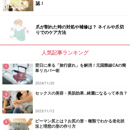
認！
爪が割れた時の対処や補修は？ ネイルや爪切
りでのケア方法
人気記事ランキング
翌日に来る「旅行疲れ」を解消！元国際線CAの簡
1
単リカバー術
2024/11/20
セックスの美容・美肌効果…綺麗になるって本当？
2
2023/11/12
ピーマン尻とは？お尻の形・種類でわかる老化状
3
況と理想の形の作り方