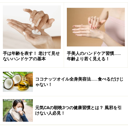
戻ることがほとんどです。
マッサージだけでは改善できない酷いこりをお持ちの方
に多い特徴は、慢性的な血行不良に加え、頚椎(首の骨)
の緩やかな前方の湾曲がなくなり、首がまっすぐになっ
てしまっている場合があります。こういった症状のこと
手は年齢を表す！ 老けて見せ
手美人のハンドケア習慣……
を「ストレートネック」と呼びます。
ないハンドケアの基本
年齢より若く見える！
つまり、こりの原因となるストレートネックを改善、予
防することが大切になってきます。
ココナッツオイル全身美容法……食べるだけじ
ゃない！
※記事内容は執筆時点のものです。最新の内容をご確認くださ
い。
※個人の体質、また、誤った方法による実践に起因して肌荒れや
不調を引き起こす場合があります。実践の際には、必ず自身の体
元気CAの朝晩3つの健康習慣とは？ 風邪を引
質及び健康状態を十分に考慮し、正しい方法で行ってください。
けない人必見！
また、全ての方への有効性を保証するものではありません。