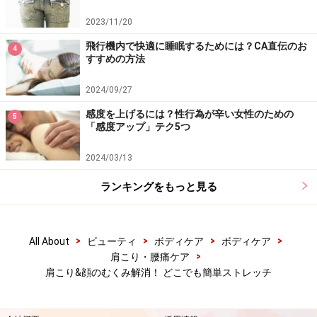
2023/11/20
飛行機内で快適に睡眠するためには？CA直伝のお
4
すすめの方法
2024/09/27
感度を上げるには？性行為が辛い女性のための
5
「感度アップ」テク5つ
2024/03/13
ランキングをもっと見る
>
>
>
>
All About
ビューティ
ボディケア
ボディケア
>
肩こり・腰痛ケア
肩こり&顔のむくみ解消！ どこでも簡単ストレッチ