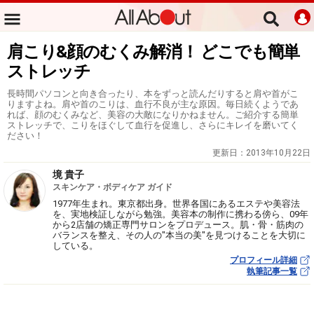
肩こり&顔のむくみ解消！ どこでも簡単
ストレッチ
長時間パソコンと向き合ったり、本をずっと読んだりすると肩や首がこ
りますよね。肩や首のこりは、血行不良が主な原因。毎日続くようであ
れば、顔のむくみなど、美容の大敵になりかねません。ご紹介する簡単
ストレッチで、こりをほぐして血行を促進し、さらにキレイを磨いてく
ださい！
更新日：
2013年10月22日
境 貴子
スキンケア・ボディケア ガイド
1977年生まれ。東京都出身。世界各国にあるエステや美容法
を、実地検証しながら勉強。美容本の制作に携わる傍ら、09年
から2店舗の矯正専門サロンをプロデュース。肌・骨・筋肉の
バランスを整え、その人の"本当の美"を見つけることを大切に
している。
プロフィール詳細
執筆記事一覧