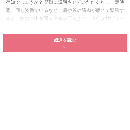
存知でしょうか？ 簡単に説明させていただくと……一定時
間、同じ姿勢でいるなど、肩や首の筋肉が疲れて緊張す
ると、筋肉の中を通る血管が圧迫され、血行が妨げられ
ます。
続きを読む
血行が悪くなると、酸素や栄養の供給が不十分になり、
ブドウ糖が不完全燃焼を起こし、乳酸などの老廃物質に
変わります。この老廃物質が筋肉や神経を刺激し、こり
や痛みとなると言われています。