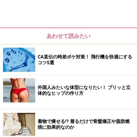
あわせて読みたい
パソコン仕事や座って本を読むなど「前かがみの姿勢を
長時間続けている」と筋肉が動きませんので、血行は滞
り、筋肉内に老廃物質はどんどん溜り、次々にこりが発
CA直伝の時差ボケ対策！ 飛行機を快適にする
コツ5選
生していきます。ですので、こりは「血行不良」が1番
の原因と言われているのですね。
外国人みたいな体型になりたい！ プリッと立
体的なヒップの作り方
美容の大敵！ストレートネックとは
こりによる痛みを少しでも緩和させるためには筋肉を暖
めて、カチカチになった筋肉をマッサージすることで解
着物で痩せる!? 着るだけで骨盤矯正や脂肪燃
消されます。ですが、一度のマッサージだけでは一旦、
焼に効果的なのか
痛みが緩和されても、筋肉疲労が溜まると、また痛みが