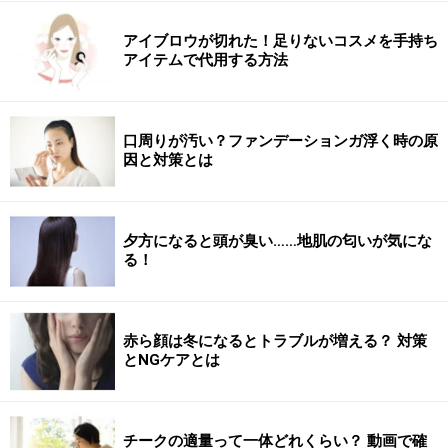
アイブロウが切れた！足りないコスメを手持ち
アイテムで代用する方法
口周りが汚い？ファンデーションガ浮く時の原
因と対策とは
夕方になると頭が臭い……地肌の匂いが気にな
る！
赤ら顔は冬になるとトラブルが増える？ 対策
とNGケアとは
チークの適量って一体どれくらい？ 動画で確