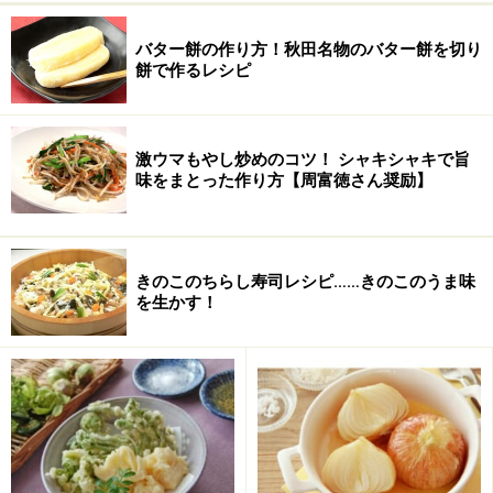
じ1/2）
バター餅の作り方！秋田名物のバター餅を切り
餅で作るレシピ
みりん
大さじ2
酒
大さじ2
激ウマもやし炒めのコツ！ シャキシャキで旨
酢
大さじ5
味をまとった作り方【周富徳さん奨励】
醤油
大さじ5
砂糖
大さじ2
きのこのちらし寿司レシピ……きのこのうま味
を生かす！
塩
少々 （2本指で一つまみ）
赤唐辛子
1本 （半分に折って種を取
る）