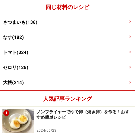
同じ材料のレシピ
さつまいも(136)
なす(182)
トマト(324)
セロリ(128)
大根(214)
人気記事ランキング
ナス、さつまいも、オニオン南蛮酢を混ぜる
3
ノンフライヤーでゆで卵（焼き卵）を作る！おす
1
ボウルにナス、さつまいも、オニオン南蛮酢を入れて軽
すめ簡単レシピ
く混ぜる。セロリとトマトを乱切りにする。大根はおろ
2024/06/23
して軽く水気を絞る。