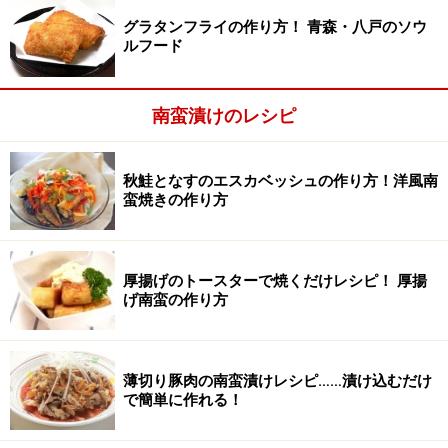
さつまいもは1cmの輪切りにし、水にさらして水気を切
グラタンフライの作り方！ 青森・八戸のソウ
る。耐熱容器に入れてラップをし、電子レンジ
ルフード
（600W）で3分ほど加熱して柔らかくする。
南蛮漬けのレシピ
竹串がスーッと通るくらいのやわらかさ
秋鮭となすのエスカベッシュの作り方！洋風南
蛮焼きの作り方
厚揚げのトースターで焼くだけレシピ！ 厚揚
げ南蛮の作り方
薄切り豚肉の南蛮漬けレシピ……漬け込むだけ
で簡単に作れる！