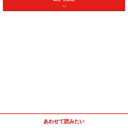
みぞれ南蛮サラダ(4人分)
■
主材料
さつまいも
1本 （２２０g）
なす
中3個 （２５０g）
トマト
小2個
セロリ
1本
大根
１０cm （280g）
■
オニオン南蛮酢
たまねぎ
小１個 （145g）
あわせて読みたい
だし
100cc（水＋顆粒だし小さ