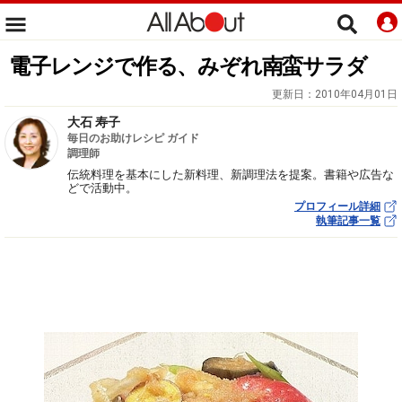
電子レンジで作る、みぞれ南蛮サラダ
更新日：
2010年04月01日
大石 寿子
毎日のお助けレシピ ガイド
調理師
伝統料理を基本にした新料理、新調理法を提案。書籍や広告な
どで活動中。
プロフィール詳細
執筆記事一覧