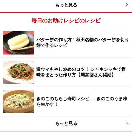
もっと見る
毎日のお助けレシピのレシピ
バター餅の作り方！秋田名物のバター餅を切り
ナスを加熱
2
餅で作るレシピ
ナスを幅1.5cmの輪切りにし、水に放してアク抜きして
水をきる。耐熱容器に入れてラップをし、2分30秒加熱
激ウマもやし炒めのコツ！ シャキシャキで旨
する。水にとって冷まし、手で握って水気を絞る。
味をまとった作り方【周富徳さん奨励】
ナスの形が崩れない程度の力で握る
きのこのちらし寿司レシピ……きのこのうま味
を生かす！
もっと見る