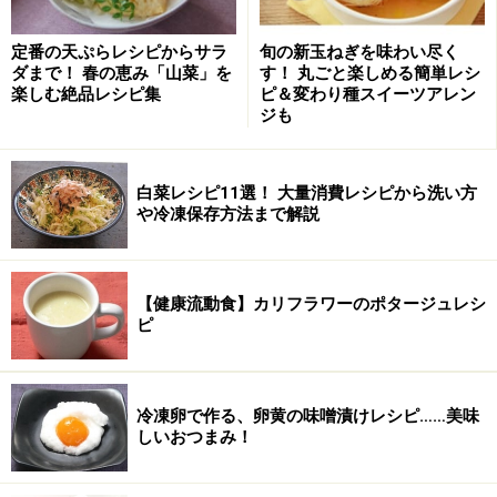
定番の天ぷらレシピからサラ
旬の新玉ねぎを味わい尽く
ダまで！ 春の恵み「山菜」を
す！ 丸ごと楽しめる簡単レシ
楽しむ絶品レシピ集
ピ＆変わり種スイーツアレン
ジも
白菜レシピ11選！ 大量消費レシピから洗い方
や冷凍保存方法まで解説
■
その他
【健康流動食】カリフラワーのポタージュレシ
ごま油
小さじ1
ピ
みぞれ南蛮サラダの作り方・手順
冷凍卵で作る、卵黄の味噌漬けレシピ……美味
■
野菜の調理
しいおつまみ！
さつまいもを加熱
1