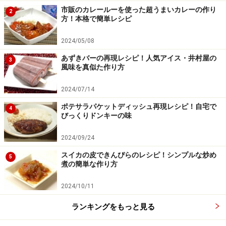
市販のカレールーを使った超うまいカレーの作り
2
方！本格で簡単レシピ
2024/05/08
あずきバーの再現レシピ！人気アイス・井村屋の
3
風味を真似た作り方
2024/07/14
ポテサラパケットディッシュ再現レシピ！自宅で
4
びっくりドンキーの味
2024/09/24
スイカの皮できんぴらのレシピ！シンプルな炒め
5
煮の簡単な作り方
2024/10/11
ランキングをもっと見る