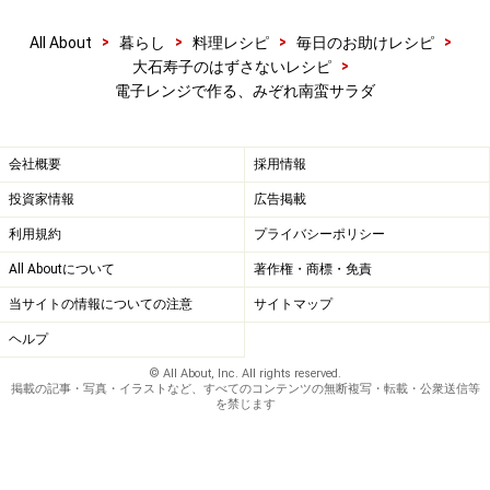
>
>
>
>
All About
暮らし
料理レシピ
毎日のお助けレシピ
>
大石寿子のはずさないレシピ
混ぜて冷やす
4
電子レンジで作る、みぞれ南蛮サラダ
セロリ、トマト、大根おろし、ごま油を加えてざっくり
と混ぜる。冷蔵庫に30分ほど入れて味をなじませる。
会社概要
採用情報
投資家情報
広告掲載
暑い季節にはじっくり冷やす
利用規約
プライバシーポリシー
All Aboutについて
著作権・商標・免責
当サイトの情報についての注意
サイトマップ
ヘルプ
© All About, Inc. All rights reserved.
掲載の記事・写真・イラストなど、すべてのコンテンツの無断複写・転載・公衆送信等
を禁じます