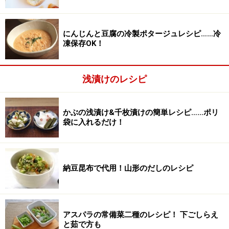
にんじんと豆腐の冷製ポタージュレシピ……冷
凍保存OK！
浅漬けのレシピ
かぶの浅漬け&千枚漬けの簡単レシピ……ポリ
袋に入れるだけ！
納豆昆布で代用！山形のだしのレシピ
調味液を作る
2
アスパラの常備菜二種のレシピ！ 下ごしらえ
と茹で方も