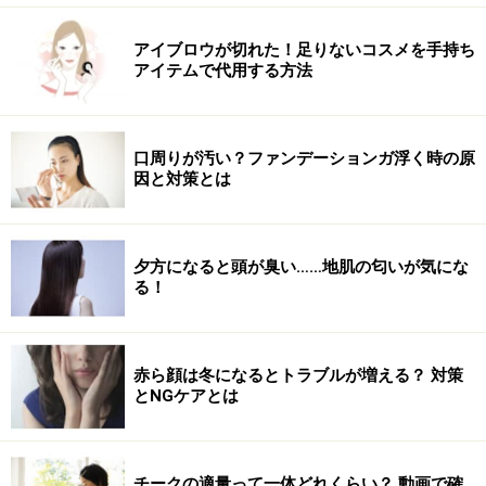
「私は、骨盤矯正用のベッドを使って矯正してもらいま
した。痛みはまったく感じなくて、これで本当に矯正さ
アイブロウが切れた！足りないコスメを手持ち
れているの？と半信半疑でした」
アイテムで代用する方法
「骨盤周りを中心にマッサージをしたり、股関節をまわ
すストレッチをしました」
「全身の調整をしてもらいました。特に、体をぐいーっ
口周りが汚い？ファンデーションガ浮く時の原
因と対策とは
と伸ばしてもらうととてもスッキリします」
他にも、マッサージチェアや、ホットマット、遠赤外線
夕方になると頭が臭い……地肌の匂いが気にな
器具、低周波……。どの器具、手技も痛みを伴うことはあ
る！
りませんから、安心してくださいね。
赤ら顔は冬になるとトラブルが増える？ 対策
初めての整体院、選び方
とNGケアとは
そもそもみなさんは、なぜその整体院に通ったのでしょ
う？
チークの適量って一体どれくらい？ 動画で確