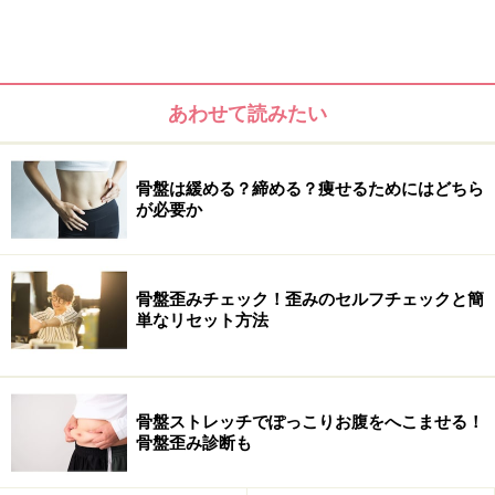
あわせて読みたい
骨盤は緩める？締める？痩せるためにはどちら
が必要か
初めての整体院選び！こんな症状の場合
骨盤歪みチェック！歪みのセルフチェックと簡
は、整体に行くのがおすすめ
単なリセット方法
整体院に行ってみようと思ったきっかけは？
「O脚が気になったので……」
骨盤ストレッチでぽっこりお腹をへこませる！
「骨盤のゆがみや姿勢の悪さが気になって、骨盤矯正す
骨盤歪み診断も
ればダイエットにもつながると思ったから」
「肩凝り、首凝り、頭痛それから腰痛もありました」