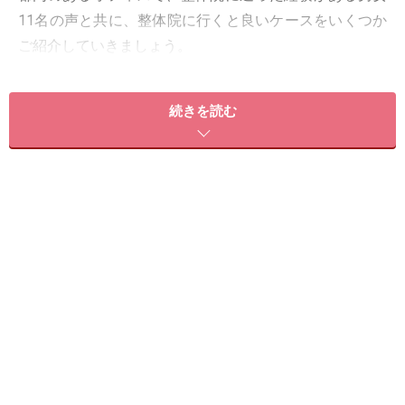
11名の声と共に、整体院に行くと良いケースをいくつか
ご紹介していきましょう。
続きを読む
＜目次＞
整体院ってどんなことをするの？
初めての整体院、選び方
どの位の頻度で通えばいいの？
行くと発見される色々な症状例
30代からは定期的に骨盤矯正で体リセット