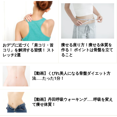
デスクワークなどで一日中同じ姿勢の人は肩凝りや腰痛に悩
まされます
みなさん色々な症状がきっかっけで整体院に通いだした
痩せる座り方！痩せる体質を
おデブに近づく「肩コリ・首
んですね。
作る！ ポイントは骨盤を立て
コリ」を解消する習慣！ スト
その他、こんな症状がある場合にも整体院に行くと良い
ること
レッチ2選
でしょう。
【動画】くびれ美人になる骨盤ダイエット方
法……たった1分！
膝痛
四十肩、五十肩
股関節痛
【動画】丹田呼吸ウォーキング……呼吸を変え
て痩せ体質！
手足のしびれ