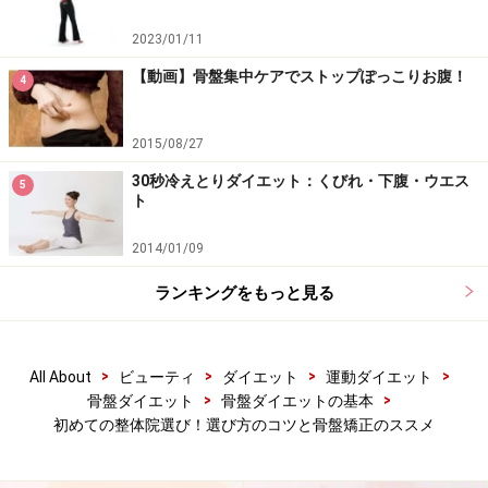
は考えもの。腕に自信がある整体師は技術の安売りはし
2023/01/11
ないものです。ココ！と決めた整体院で長くお付き合い
するほうが、体型の変化なども指摘してもらえますし、
【動画】骨盤集中ケアでストップぽっこりお腹！
4
自分では気付かない体の不調を見つけてくれることもあ
ります。
2015/08/27
30秒冷えとりダイエット：くびれ・下腹・ウエス
5
ト
どの位の頻度で通えばいいの？
2014/01/09
ランキングをもっと見る
整体師と相談しながら通う頻度を調整しましょう
産後の骨盤矯正や、短期間で下半身太りを解消したい方
>
>
>
>
All About
ビューティ
ダイエット
運動ダイエット
>
>
骨盤ダイエット
骨盤ダイエットの基本
は1週間に1度がおすすめ。骨盤矯正や体のゆがみの場
初めての整体院選び！選び方のコツと骨盤矯正のススメ
合、通い始めの頃は2～3週間に1度のペースがいいでし
ょう。またゆがみ始めたかな？脚を組みたくなった！不