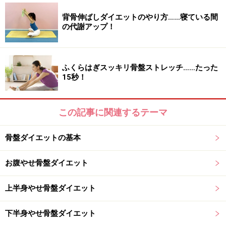
坐骨神経痛
背骨伸ばしダイエットのやり方……寝ている間
更年期症
の代謝アップ！
不定愁訴 など。
ふくらはぎスッキリ骨盤ストレッチ……たった
15秒！
そして、
O脚、X脚
この記事に関連するテーマ
顔のゆがみ
骨盤ダイエットの基本
便秘
産後の骨盤矯正
お腹やせ骨盤ダイエット
下半身太り
上半身やせ骨盤ダイエット
肥満
下半身やせ骨盤ダイエット
猫背