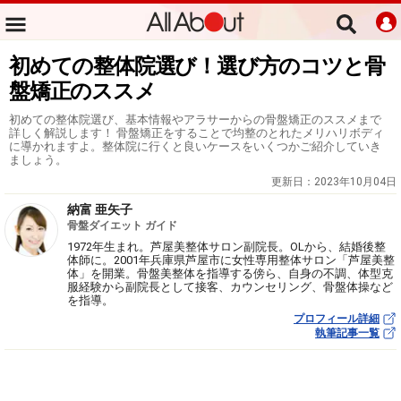
初めての整体院選び！選び方のコツと骨
盤矯正のススメ
初めての整体院選び、基本情報やアラサーからの骨盤矯正のススメまで
詳しく解説します！ 骨盤矯正をすることで均整のとれたメリハリボディ
に導かれますよ。整体院に行くと良いケースをいくつかご紹介していき
ましょう。
更新日：
2023年10月04日
納富 亜矢子
骨盤ダイエット ガイド
1972年生まれ。芦屋美整体サロン副院長。OLから、結婚後整
体師に。2001年兵庫県芦屋市に女性専用整体サロン「芦屋美整
体」を開業。骨盤美整体を指導する傍ら、自身の不調、体型克
服経験から副院長として接客、カウンセリング、骨盤体操など
を指導。
プロフィール詳細
執筆記事一覧