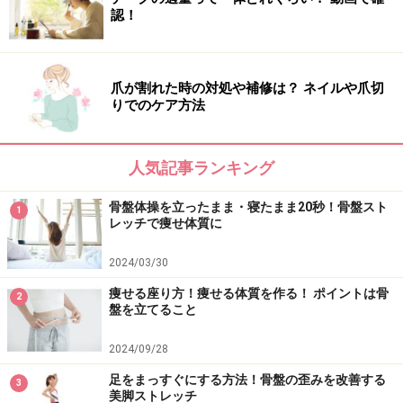
「クーポンを配っていたので、行ってみようかなと思い
認！
ました」
「あまりにも肩凝りが辛すぎて、家の近所にあった整体
爪が割れた時の対処や補修は？ ネイルや爪切
院に飛び込みました」
りでのケア方法
「職場の方の紹介で腕の良い先生と聞いたので」
「知人の紹介です」
人気記事ランキング
やはりなんといっても口コミが一番です。自分の症状に
骨盤体操を立ったまま・寝たまま20秒！骨盤スト
1
合った整体院を選ぶには、施術を受けた経験がある人か
レッチで痩せ体質に
らの情報が一番わかりやすいのです。ただ、その人の体
2024/03/30
にはピッタリでも、必ず自分にも合うとは言い切れませ
ん。整体師との相性も大切。事前にホームページなど
痩せる座り方！痩せる体質を作る！ ポイントは骨
2
盤を立てること
で、情報収集する事もオススメします。
2024/09/28
そして、通い続ける事を考えると、少しでもお財布に優
足をまっすぐにする方法！骨盤の歪みを改善する
3
しい方がうれしいですよね。でも、料金だけで決めるの
美脚ストレッチ