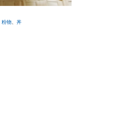
・粉物
、
丼