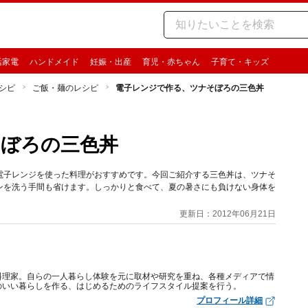
活家電
ハンドメイド
妊娠・出産
育児・赤ちゃん
子育て・キッズ
シピ
ご飯・麺のレシピ
電子レンジで作る、ツナそぼろの三色丼
そぼろの三色丼
電子レンジを使った料理がおすすめです。今回ご紹介する三色丼は、ツナそ
ンを洗う手間も省けます。しっかりと食べて、夏の暑さにも負けない身体を
更新日：2012年06月21日
料理家。自らの一人暮らし体験を元に取材や研究を重ね、各種メディアで情
のいい暮らしを作る、はじめるためのライフスタイル提案を行う。
プロフィール詳細