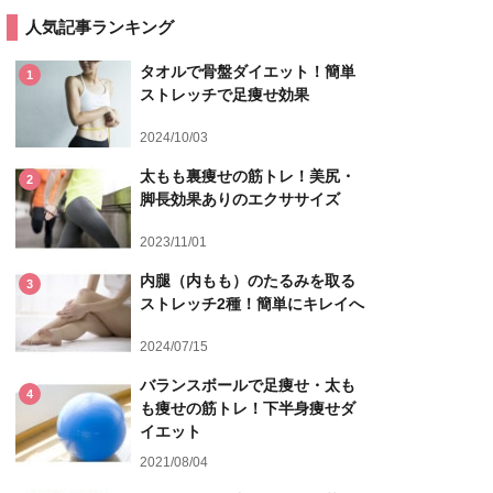
人気記事ランキング
タオルで骨盤ダイエット！簡単
1
ストレッチで足痩せ効果
2024/10/03
太もも裏痩せの筋トレ！美尻・
2
脚長効果ありのエクササイズ
2023/11/01
内腿（内もも）のたるみを取る
3
ストレッチ2種！簡単にキレイへ
2024/07/15
バランスボールで足痩せ・太も
4
も痩せの筋トレ！下半身痩せダ
イエット
2021/08/04