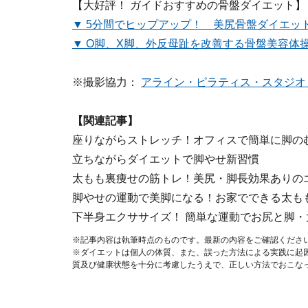
【大好評！ ガイドおすすめの骨盤ダイエット】
▼ 5分間でヒップアップ！ 美尻骨盤ダイエッ
▼ O脚、X脚、外反母趾を改善する骨盤美容体
※撮影協力：
アライン・ピラティス・スタジオ 
【関連記事】
座りながらストレッチ！オフィスで簡単に脚の
立ちながらダイエットで脚やせ新習慣
太もも裏痩せの筋トレ！美尻・脚長効果ありの
脚やせの運動で美脚になる！お家でできる太も
下半身エクササイズ！ 簡単な運動でお尻と脚
※記事内容は執筆時点のものです。最新の内容をご確認くださ
※ダイエットは個人の体質、また、誤った方法による実践に起
質及び健康状態を十分に考慮したうえで、正しい方法でおこな