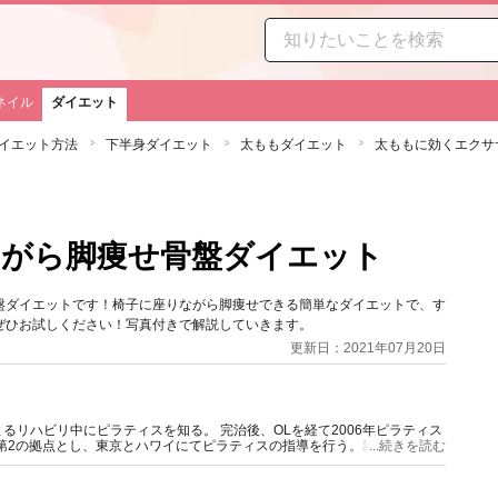
ネイル
ダイエット
イエット方法
下半身ダイエット
太ももダイエット
太ももに効くエクサ
ながら脚痩せ骨盤ダイエット
盤ダイエットです！椅子に座りながら脚痩せできる簡単なダイエットで、す
ぜひお試しください！写真付きで解説していきます。
更新日：2021年07月20日
リハビリ中にピラティスを知る。 完治後、OLを経て2006年ピラティス
を第2の拠点とし、東京とハワイにてピラティスの指導を行う。雑誌や書籍の
...続きを読む
での指導など多方面で活躍中。