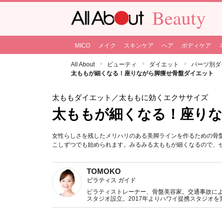
Beauty
MICO
メイク
スキンケア
ヘア
ボディケア
All About
ビューティ
ダイエット
パーツ別ダ
太ももが細くなる！座りながら脚痩せ骨盤ダイエット
太ももダイエット
／太ももに効くエクササイズ
太ももが細くなる！座り
女性らしさを残したメリハリのある美脚ラインを作るための骨
こしずつでも始められます。みるみる太ももが細くなるので、
TOMOKO
ピラティス ガイド
ピラティストレーナー、骨盤美容家。交通事故による
スタジオ設立。2017年よりハワイ提携スタジオ
監修をはじめ、ラジオレギュラー、産婦人科医院