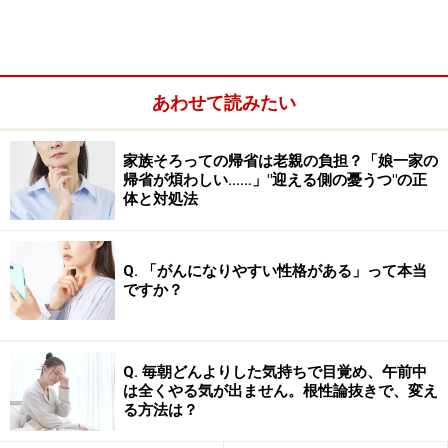
モラルハラスメントから逃れられないのは
あわせて読みたい
なぜか
家族そろっての帰省は老親の負担？「娘一家の
帰省が煩わしい……」"迎える側の憂うつ"の正
体と対処法
家庭や職場、モラルハラスメントはどこでも起こる
モラハラを受ける側は、加害者の巧みな操作によって人
間性を否定され、「自分はダメな人」と思い込んでしま
Q. 「がんになりやすい性格がある」って本当
ですか？
います。さらに、加害者は「一緒にいる私は、いつも迷
惑を被っている」「被害を受けているのは私の方だ」
と、自分の方が被害者であるように思わせます。
Q. 毎朝どんよりした気持ちで目覚め、午前中
は全くやる気が出ません。根性論抜きで、変え
こうした操作にはまり、被害者が自己を責めてしまう
る方法は？
と、加害者の支配から抜け出すことができなくなりま