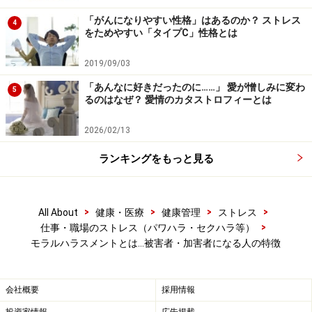
て、被害者が加害者の心を変えようと努力しても効果は
「がんになりやすい性格」はあるのか？ ストレス
薄く、疲弊してしまうことが少なくないのです。
4
をためやすい「タイプC」性格とは
2019/09/03
「あんなに好きだったのに……」 愛が憎しみに変わ
5
モラルハラスメント加害者の手法・その行
るのはなぜ？ 愛情のカタストロフィーとは
為から逃れる方法
2026/02/13
ランキングをもっと見る
変わらない相手とは、距離を置くことが必要なことも
フランスの精神科医、マリー＝フランス・イルゴイエン
>
>
>
>
All About
健康・医療
健康管理
ストレス
>
仕事・職場のストレス（パワハラ・セクハラ等）
ヌは、著書『モラル・ハラスメント』のなかで、加害者
モラルハラスメントとは…被害者・加害者になる人の特徴
が相手を不安に陥れるためによく使う方法について、次
のように記しています。
会社概要
採用情報