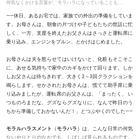
何気なくかける言葉が、モラハラになっていることも……
――休日、あるお宅では、家族での外出の準備をしていま
す。お母さんは、朝食の片づけや子どもたちの世話に忙
しく、一方、支度を終えたお父さんはさっさと運転席に
乗り込み、エンジンをブルン、とかけはじめました。
お母さんは夫を怒らせてはいけないと、化粧もそこそこ
に、あせる気持ちで家中のカギをかけて回ります。しか
しお父さんは待ちきれず、大きく2～3回クラクションを
鳴らします。せかされたお母さんは、慌てて助手席に乗
り込みましたが、運転席のお父さんは、「まったく、 い
つものろまだな。グズならグズなりに、なんで昨日のう
ちから準備しておかないんだ！」とつぶやくのでした――
モラルハラスメント
（
モラハラ
）は、こんな日常の何気
ないやりとりのなかでも、しばしば見られるものです。