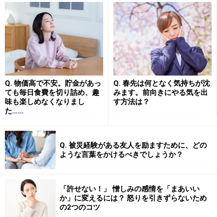
す。しかも、加害者は「ダメなあなたを 受け入れてあげ
られるのは、自分くらいなもの」と、自分が唯一の理解
者であるかのように思わせたり、相手が離れようとする
と「恩知らず！」などと罪悪感を植えつけたり、急に優
しい態度やへりくだった態度に変えたりすることもあり
ます。
Q. 物価高で不安。貯金があっ
Q. 春先は何となく気持ちが沈
ても毎日食費を切り詰め、趣
みます。前向きにやる気を出
味も楽しめなくなりまし
す方法は？
こうした被害を受け続けると、抑うつや不安、混乱、緊
た……
張が続き、心の病を発症してしまうこともあります。こ
のようなリスクを避けるためにも、モラハラの被害に早
めに気づき、加害者から距離を置く必要があります。そ
Q. 被災経験がある友人を励ますために、どの
ような言葉をかけるべきでしょうか？
れには、まず加害者の特徴を知っておくことが必要にな
ります。
「許せない！」 憎しみの感情を「まあいい
か」に変えるには？ 怒りを引きずらないため
の2つのコツ