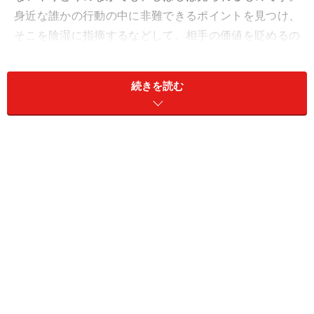
身近な誰かの行動の中に非難できるポイントを見つけ、
そこを陰湿に指摘するなどして、相手の価値を貶めるの
が加害者の常套手段です。加害者は相手を見下すこと
で、優越感に浸ることができます。
続きを読む
こうしたモラハラは、家庭の中だけで起こるものではあ
りません。友人や恋人との関係でも起こりますし、職場
内の優越性を利用した嫌がらせ（パワハラ）、性的嫌が
らせ（セクハラ）も、モラハラの仲間です。
＜目次＞
モラルハラスメントから逃れられないのはなぜか
どんな人がモラハラをするの？
モラルハラスメント加害者の手法・その行為から逃
れる方法