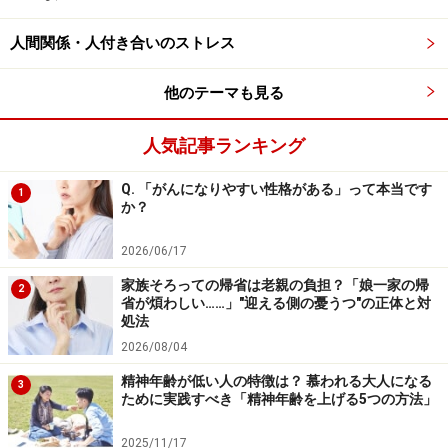
自分の考えや意見に異を唱えられることを嫌い、無
条件に従うことを要求する
人間関係・人付き合いのストレス
自分の利益のために、他人を利用する
他のテーマも見る
自分は特別な人間だと思っている
人気記事ランキング
モラハラ的な言動を受けたときには、「解決不可能な問
Q. 「がんになりやすい性格がある」って本当です
1
題」と決めつけず、まず「そんなことを言われたら傷つ
か？
く」という自分の気持ちを伝え、相手とじっくり話し合
2026/06/17
うことが大切です。
家族そろっての帰省は老親の負担？「娘一家の帰
2
省が煩わしい……」"迎える側の憂うつ"の正体と対
とはいえ、加害者には自分の言動のハラスメント性に無
処法
自覚な人が少なくありません。それは、物事を自分に都
2026/08/04
合よく解釈してしまうためです。そうすることで、人を
精神年齢が低い人の特徴は？ 慕われる大人になる
3
貶めなければ自尊心を保てないという自分の弱さに直面
ために実践すべき「精神年齢を上げる5つの方法」
することを避け、自己を防衛しているのです。したがっ
2025/11/17