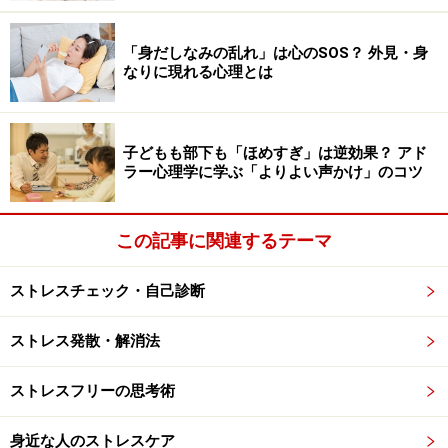
どんな人がモラハラをするの？
「身だしなみの乱れ」は心のSOS？ 外見・身
なりに現れる心理とは
加害者が自分の行為に気づかないのはなぜか？
モラハラ加害者になりやすい人には、一般的に次のよう
子どもも部下も「ほめすぎ」は逆効果？ アド
ラー心理学に学ぶ「よりよい声かけ」のコツ
な特徴が見られやすいので、心当たりがないかチェック
してみましょう。
この記事に関連するテーマ
自分が優位に立ち、賞賛が得られないと気がすまな
ストレスチェック・自己診断
い
他人の気持ちに共感することや、心を通わせたいと
ストレス発散・解消法
いう気持ちがない
ストレスフリーの思考術
他人をほめることをしない。欠点をあげ、悪口を言
うことが多い
身近な人のストレスケア