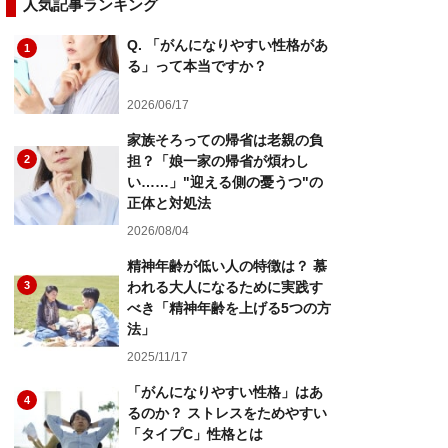
人気記事ランキング
Q. 「がんになりやすい性格があ
1
る」って本当ですか？
2026/06/17
家族そろっての帰省は老親の負
2
担？「娘一家の帰省が煩わし
い……」"迎える側の憂うつ"の
正体と対処法
2026/08/04
精神年齢が低い人の特徴は？ 慕
3
われる大人になるために実践す
べき「精神年齢を上げる5つの方
法」
2025/11/17
「がんになりやすい性格」はあ
4
るのか？ ストレスをためやすい
「タイプC」性格とは