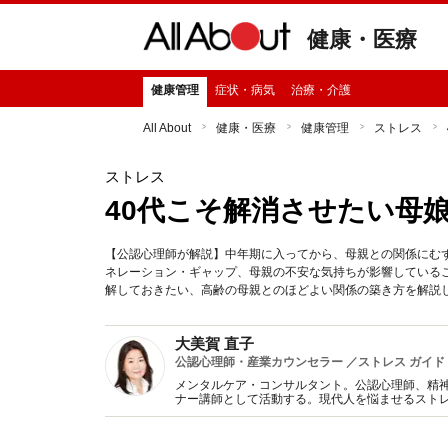
健康・医療
健康管理
症状・病気
治療・介護
All About
健康・医療
健康管理
ストレス
ストレス
40代こそ解消させたい母
【公認心理師が解説】中年期に入ってから、母親との関係にむ
ネレーション・ギャップ、母親の不安な気持ちが影響している
解しておきたい、高齢の母親とのほどよい関係の築き方を解説
大美賀 直子
公認心理師・産業カウンセラー ／ストレス ガイド
メンタルケア・コンサルタント。公認心理師、精
ナー講師として活動する。現代人を悩ませるスト
アに関する著書・監修多数。