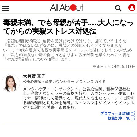
毒親未満、でも母親が苦手……大人になっ
てからの実親ストレス対処法
【公認心理師が解説】虐待を受けたわけではなく、世間でいうような
「毒親」ではないはずなのに、母親との関係がしんどくてたまらな
い……。30代を過ぎても親や実家帰省をストレスに感じてしまう人のため
に、親との適度な距離の保ち方とよりよい親子関係を築くために大切な
「4つの境界線」について解説します。
更新日：
2024年06月18日
大美賀 直子
公認心理師・産業カウンセラー ／ストレス ガイド
メンタルケア・コンサルタント。公認心理師、精神保健福祉
士、産業カウンセラーの資格を持ち、カウンセラー、作家、セ
ミナー講師として活動する。現代人を悩ませるストレスに関す
る基礎知識と対処法を解説。ストレスマネジメントやメンタル
ケアに関する著書・監修多数。
プロフィール詳細
執筆記事一覧