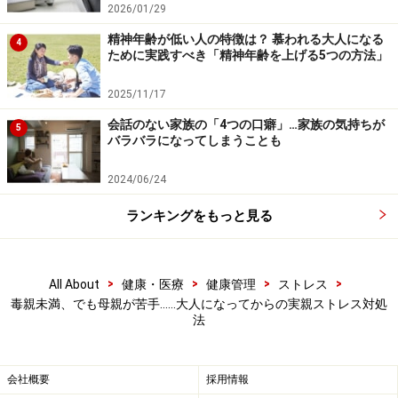
子どもが一方的にがまんしてしまうと、心の負担は非常
2026/01/29
に大きなものになってしまいます。
精神年齢が低い人の特徴は？ 慕われる大人になる
4
ために実践すべき「精神年齢を上げる5つの方法」
親のことをうとましく思うのは、冷たい性格だからでは
2025/11/17
ありません。
適度な距離を保ちながら、お互いの意思や
会話のない家族の「4つの口癖」…家族の気持ちが
ライフスタイルを尊重して付き合っていれば、自然とス
5
バラバラになってしまうことも
トレスは減りますし、適度な距離を保っているからこ
そ、お互いの存在を大切に思えるものです。
2024/06/24
ランキングをもっと見る
30代から整えたい、親とのストレスになら
ない関係の築き方
>
>
>
>
All About
健康・医療
健康管理
ストレス
毒親未満、でも母親が苦手……大人になってからの実親ストレス対処
大人として、親との関係にストレスを感じずに適度な距
法
離で付き合っていくためには、
「4つの境界線」を意識
する
ことがとても大切です。これらの境界線は人間関係
会社概要
採用情報
すべてにおいて大切なものですが、特に互いの距離が近