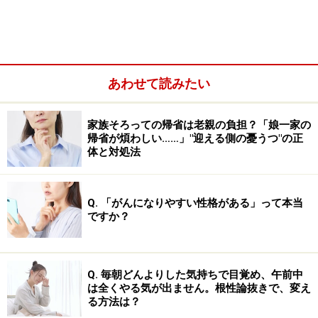
また、それらのひどい虐待行為は見られなくても、子ど
もの個性を認めず、子どもの気持ちや考えを軽視した
り、夫婦ゲンカの多い親なども、子ども自身が「毒親」
あわせて読みたい
だと感じていれば毒親だ、と考える方もいるでしょう。
家族そろっての帰省は老親の負担？「娘一家の
帰省が煩わしい……」"迎える側の憂うつ"の正
体と対処法
Q. 「がんになりやすい性格がある」って本当
ですか？
Q. 毎朝どんよりした気持ちで目覚め、午前中
は全くやる気が出ません。根性論抜きで、変え
る方法は？