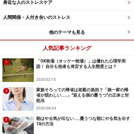
身近な人のストレスケア
人間関係・人付き合いのストレス
親に感謝できないのは親不孝？ 自分の性格
を責める子どもの心
他のテーマも見る
こうしたストレスを受け続けていると、子の心には親を
人気記事ランキング
うとましく思う気持ちが募り、そう思う自分を責めてし
まいがちになります。「親に感謝できないのは、私の性
「OK牧場（オッケー牧場）」は優れた心理学用
1
語！ 自分も他者も肯定する人生態度とは？
格が悪いせい？」「親切にしてくれる親にイライラした
ら、罰が当たるかも」などと悩み続けると、さらにスト
2026/02/15
レスが増してしまうでしょう。
家族そろっての帰省は老親の負担？「娘一家の帰
2
省が煩わしい……」"迎える側の憂うつ"の正体と対
処法
しかし、親子といえども、生まれ育った年代や慣れ親し
2026/08/04
んだ生活環境や文化、個性や価値観はそれぞれに異なる
朝はやる気が出ない……憂うつな朝にやる気を出す
のですから、親の意向に沿えなくても不思議ではありま
3
10の方法
せん。ライフスタイルや価値観の合わない親に対して、