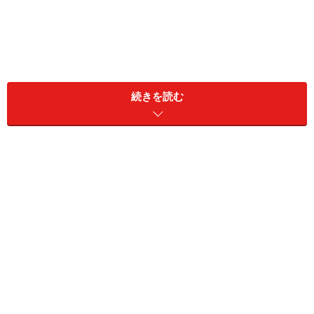
続きを読む
子どもに何らかのプレッシャーを与えるような言動か
ら、ひどい虐待行為まで、「毒」とされる親の行動の範
囲はさまざまです。
たとえば、子どもに暴力を振るったり、愛情を注がず罵
倒したり、無視したり、養育を放棄したり、子どもに必
要な教育を与えなかったり、性的虐待をするような人
は、誰の目にも明らかな、ひどいレベルの毒親でしょ
う。