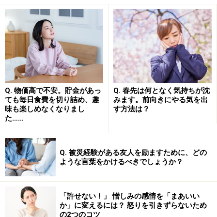
毒親未満でも親子関係がストレス……子の重
荷になりがちな親の言動
上のようなレベルではないものの、会話の端々で子ども
が傷つくことを言ったり、悪気なく子どものためになら
ないことや精神的な負担になることをしてしまったりす
Q. 物価高で不安。貯金があっ
Q. 春先は何となく気持ちが沈
るような場合、「毒親未満」とはいえ、親による迷惑行
ても毎日食費を切り詰め、趣
みます。前向きにやる気を出
為と捉えてもよいのではないではないでしょうか。
30
味も楽しめなくなりまし
す方法は？
た……
代、40代の子に対する「毒親未満」の親の迷惑行為
に
は、たとえば次のようなものが挙げられます。
Q. 被災経験がある友人を励ますために、どの
・「高い学費をかけて育ててきたのに、この状態じゃあ
ような言葉をかけるべきでしょうか？
ね……」「顔が悪いから、結婚に高望みしたってまず無
理」など、無神経なことをズバズバ言う
「許せない！」 憎しみの感情を「まあいい
か」に変えるには？ 怒りを引きずらないため
・経済的に自立している子にたびたび小遣いを与え、お
の2つのコツ