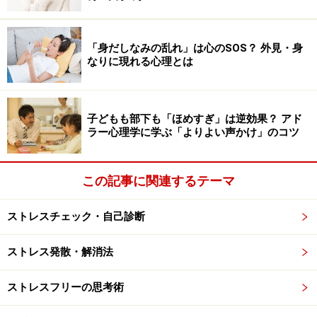
金を介して子どもの心を親に引きつけておこうとする
「身だしなみの乱れ」は心のSOS？ 外見・身
・子育てのサポートはしてくれるが、頼んでいないこと
なりに現れる心理とは
にまで介入したり、合理性のない独自の育児方法を押し
つけたりする
子どもも部下も「ほめすぎ」は逆効果？ アド
ラー心理学に学ぶ「よりよい声かけ」のコツ
・愚痴や悪口などの長話を頻繁にする。「そういう話は
やめて」と何度言っても、一向にやめてくれない
この記事に関連するテーマ
・子どもの気持ちを無視して頻繁に物を送りつける。処
分に困るような大きなものや高価なものを送ってくるこ
ストレスチェック・自己診断
ともあり、親切の押し売りをする
ストレス発散・解消法
いずれも細かいことばかりですが、このような親の行為
ストレスフリーの思考術
を継続的に受けると、子のストレスは深刻なものになっ
てしまいます